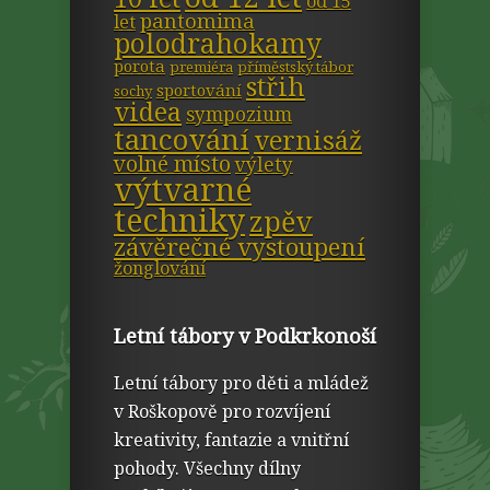
od 15
pantomima
let
polodrahokamy
porota
premiéra
příměstský tábor
střih
sportování
sochy
videa
sympozium
tancování
vernisáž
volné místo
výlety
výtvarné
techniky
zpěv
závěrečné vystoupení
žonglování
Letní tábory v Podkrkonoší
Letní tábory pro děti a mládež
v Roškopově pro rozvíjení
kreativity, fantazie a vnitřní
pohody. Všechny dílny