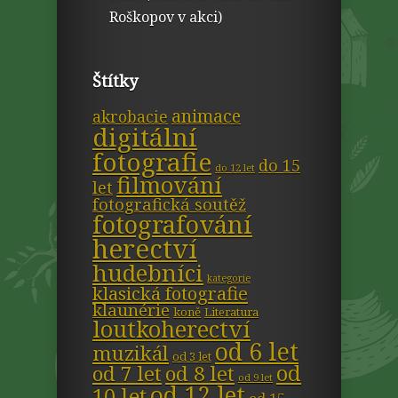
Roškopov v akci)
Štítky
animace
akrobacie
digitální
fotografie
do 15
do 12 let
filmování
let
fotografická soutěž
fotografování
herectví
hudebníci
kategorie
klasická fotografie
klaunérie
koně
Literatura
loutkoherectví
od 6 let
muzikál
od 3 let
od
od 7 let
od 8 let
od 9 let
od 12 let
10 let