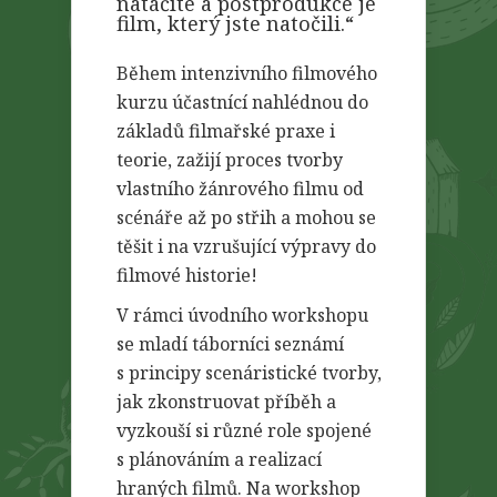
natáčíte a postprodukce je
film, který jste natočili.“
Během intenzivního filmového
kurzu účastnící nahlédnou do
základů filmařské praxe i
teorie, zažijí proces tvorby
vlastního žánrového filmu od
scénáře až po střih a mohou se
těšit i na vzrušující výpravy do
filmové historie!
V rámci úvodního workshopu
se mladí táborníci seznámí
s principy scenáristické tvorby,
jak zkonstruovat příběh a
vyzkouší si různé role spojené
s plánováním a realizací
hraných filmů. Na workshop