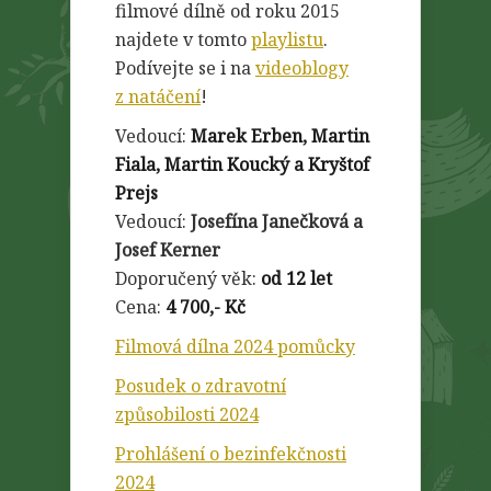
filmové dílně od roku 2015
najdete v tomto
playlistu
.
Podívejte se i na
videoblogy
z natáčení
!
Vedoucí:
Marek Erben, Martin
Fiala, Martin Koucký a Kryštof
Prejs
Vedoucí:
Josefína Janečková a
Josef Kerner
Doporučený věk:
od 12 let
Cena:
4 700,- Kč
Filmová dílna 2024 pomůcky
Posudek o zdravotní
způsobilosti 2024
Prohlášení o bezinfekčnosti
2024