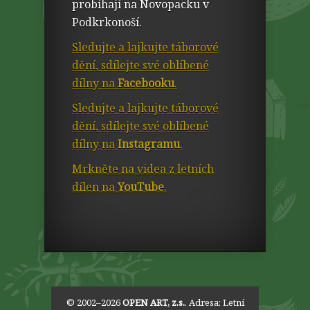
probíhají na Novopacku v
Podkrkonoší.
Sledujte a lajkujte táborové
dění, sdílejte své oblíbené
dílny na
Facebooku
.
Sledujte a lajkujte táborové
dění, sdílejte své oblíbené
dílny na
Instagramu
.
Mrkněte na videa z letních
dílen na
YouTube
.
© 2002–2026
OPEN ART, z.s.
. Adresa:
Letní