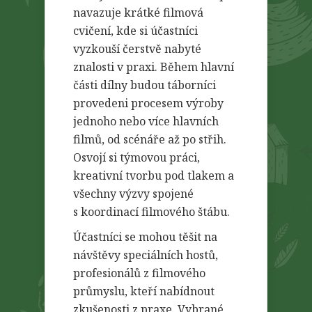
navazuje krátké filmová
cvičení, kde si účastníci
vyzkouší čerstvě nabyté
znalosti v praxi. Během hlavní
části dílny budou táborníci
provedeni procesem výroby
jednoho nebo více hlavních
filmů, od scénáře až po střih.
Osvojí si týmovou práci,
kreativní tvorbu pod tlakem a
všechny výzvy spojené
s koordinací filmového štábu.
Účastníci se mohou těšit na
návštěvy speciálních hostů,
profesionálů z filmového
průmyslu, kteří nabídnout
zkušenosti z praxe. Vybrané