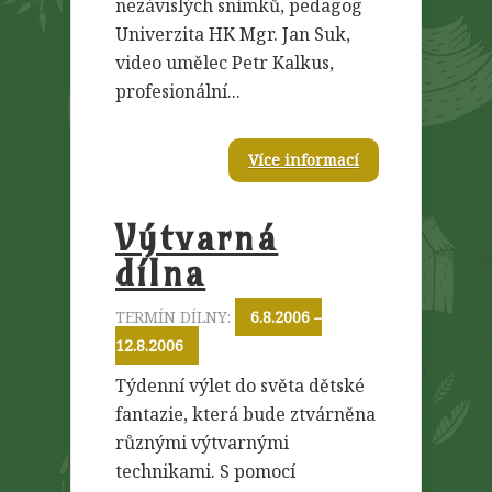
nezávislých snímků, pedagog
Univerzita HK Mgr. Jan Suk,
video umělec Petr Kalkus,
profesionální...
Více informací
Výtvarná
dílna
TERMÍN DÍLNY:
6.8.2006 –
12.8.2006
Týdenní výlet do světa dětské
fantazie, která bude ztvárněna
různými výtvarnými
technikami. S pomocí