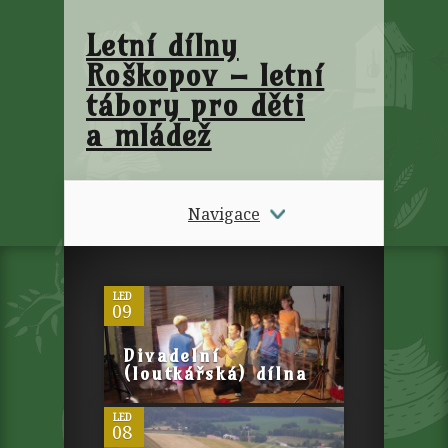
Letní dílny
Roškopov – letní
tábory pro děti
a mládež
Navigace
0
LED
09
0
Divadelní
(loutkářská) dílna
LED
08