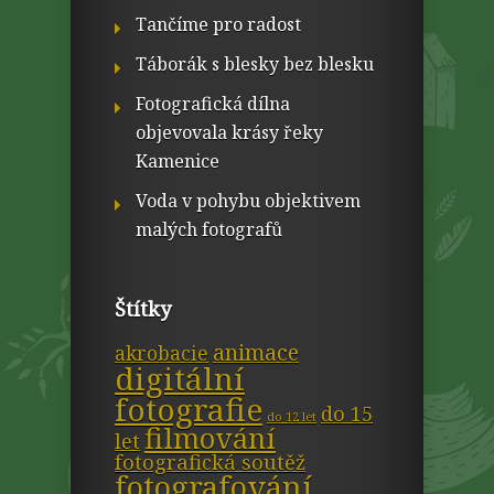
Tančíme pro radost
Táborák s blesky bez blesku
Fotografická dílna
objevovala krásy řeky
Kamenice
Voda v pohybu objektivem
malých fotografů
Štítky
animace
akrobacie
digitální
fotografie
do 15
do 12 let
filmování
let
fotografická soutěž
fotografování