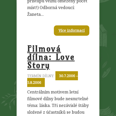
přístupu velmi omezený počet
míst!) Odborná vedoucí:
Žaneta...
Více informací
Filmová
dílna: Love
Story
TERMÍN DÍLNY:
30.7.2006 –
5.8.2006
Centrálním motivem letní
filmové dílny bude nesmrtelné
téma: láska. Tři nezávislé štáby
složené z účastníků se budou