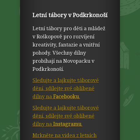
Letní tábory v Podkrkonoší
Letní tábory pro děti a mládež
v Roškopově pro rozvíjení
kreativity, fantazie a vnitřní
pohody. Všechny dílny
probíhají na Novopacku v
Podkrkonoší.
Sledujte a lajkujte táborové
dění, sdílejte své oblíbené
dílny na
Facebooku
.
Sledujte a lajkujte táborové
dění, sdílejte své oblíbené
dílny na
Instagramu
.
Mrkněte na videa z letních