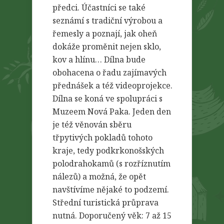
předci. Účastníci se také
seznámí s tradiční výrobou a
řemesly a poznají, jak oheň
dokáže proměnit nejen sklo,
kov a hlínu… Dílna bude
obohacena o řadu zajímavých
přednášek a též videoprojekce.
Dílna se koná ve spolupráci s
Muzeem Nová Paka. Jeden den
je též věnován sběru
třpytivých pokladů tohoto
kraje, tedy podkrkonošských
polodrahokamů (s rozříznutím
nálezů) a možná, že opět
navštívíme nějaké to podzemí.
Střední turistická průprava
nutná. Doporučený věk: 7 až 15