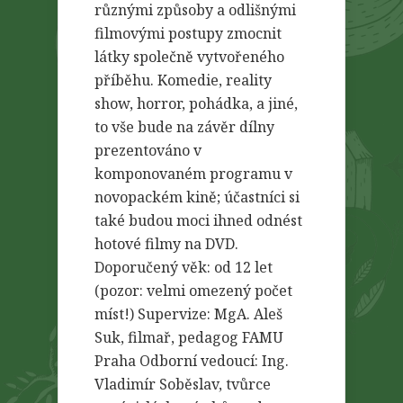
různými způsoby a odlišnými
filmovými postupy zmocnit
látky společně vytvořeného
příběhu. Komedie, reality
show, horror, pohádka, a jiné,
to vše bude na závěr dílny
prezentováno v
komponovaném programu v
novopackém kině; účastníci si
také budou moci ihned odnést
hotové filmy na DVD.
Doporučený věk: od 12 let
(pozor: velmi omezený počet
míst!) Supervize: MgA. Aleš
Suk, filmař, pedagog FAMU
Praha Odborní vedoucí: Ing.
Vladimír Soběslav, tvůrce