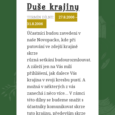
Duše krajiny
TERMÍN DÍLNY:
27.8.2006 –
31.8.2006
Účastníci budou zavedeni v
naše Novopacko, kde při
putování ve zdejší krajině
skrze
různá setkání budourozmlouvat.
A záleží jen na Vás milí
přihlášení, jak dalece Vás
krajina v svoji kresbu pustí. A
možná v některých z vás
zanechá i něco více… V rámci
této dílny se budeme snažit s
účastníky komunikovat skrze
tuto krajinu, především skrze