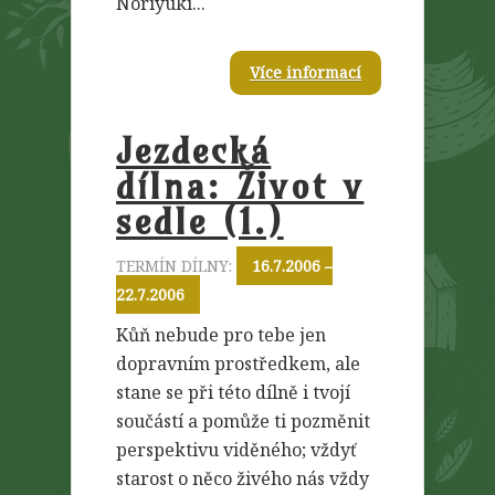
Noriyuki...
Více informací
Jezdecká
dílna: Život v
sedle (1.)
TERMÍN DÍLNY:
16.7.2006 –
22.7.2006
Kůň nebude pro tebe jen
dopravním prostředkem, ale
stane se při této dílně i tvojí
součástí a pomůže ti pozměnit
perspektivu viděného; vždyť
starost o něco živého nás vždy