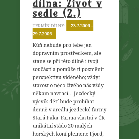
dílna: Život v
sedle (2.)
TERMÍN DÍLNY:
23.7.2006 –
29.7.2006
Kůň nebude pro tebe jen
dopravním prostředkem, ale
stane se při této dílně i tvojí
součástí a pomůže ti pozměnit
perspektivu viděného; vždyť
starost o něco živého nás vždy
někam navrací… Jezdecký
výcvik dětí bude probíhat
denně v areálu jezdecké farmy
Stará Paka. Farma vlastní v ČR
unikátní stádo 20 malých
horských koní plemene Fjord,