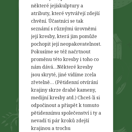
některé jejískulptury a
atributy, které vytvářejí zdejší
chvění. Účastníci se tak
seznámí s různými úrovněmi
její kresby, která jim pomůže
pochopit její neopakovatelnost.
Pokusíme se též načrtnout
proměnu této kresby i toho co
nám dává…Některé kresby
jsou skryté, jiné vidíme zcela
zřetelně… (Pětidenní otvírání
krajiny skrze drahé kameny,
medijní kresby atd.) Chceš-li si
odpočinout a přispět k tomuto
pětidennímu společenství i ty a
nevadí ti pár kroků zdejší
krajinou a trochu