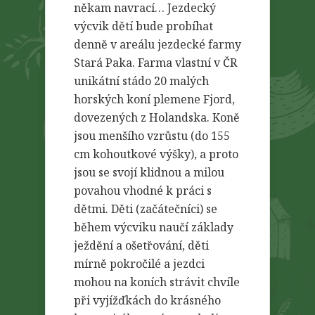
někam navrací… Jezdecký
výcvik dětí bude probíhat
denně v areálu jezdecké farmy
Stará Paka. Farma vlastní v ČR
unikátní stádo 20 malých
horských koní plemene Fjord,
dovezených z Holandska. Koně
jsou menšího vzrůstu (do 155
cm kohoutkové výšky), a proto
jsou se svojí klidnou a milou
povahou vhodné k práci s
dětmi. Děti (začátečníci) se
během výcviku naučí základy
ježdění a ošetřování, děti
mírně pokročilé a jezdci
mohou na koních strávit chvíle
při vyjížďkách do krásného