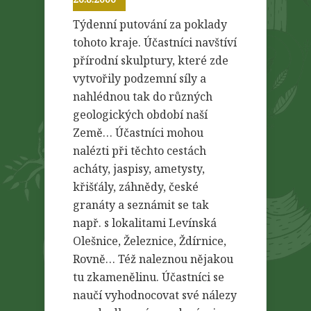
Týdenní putování za poklady
tohoto kraje. Účastníci navštíví
přírodní skulptury, které zde
vytvořily podzemní síly a
nahlédnou tak do různých
geologických období naší
Země… Účastníci mohou
nalézti při těchto cestách
acháty, jaspisy, ametysty,
křišťály, záhnědy, české
granáty a seznámit se tak
např. s lokalitami Levínská
Olešnice, Železnice, Ždírnice,
Rovně… Též naleznou nějakou
tu zkamenělinu. Účastníci se
naučí vyhodnocovat své nálezy