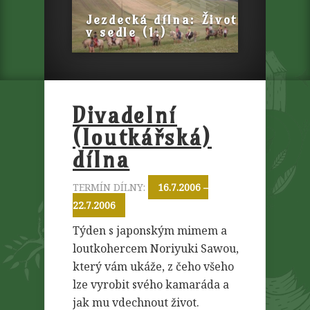
Jezdecká dílna: Život
v sedle (1.)
Divadelní
(loutkářská)
dílna
TERMÍN DÍLNY:
16.7.2006 –
22.7.2006
Týden s japonským mimem a
loutkohercem Noriyuki Sawou,
který vám ukáže, z čeho všeho
lze vyrobit svého kamaráda a
jak mu vdechnout život.