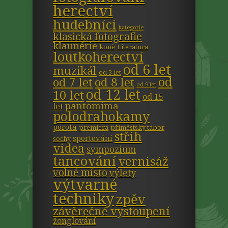
herectví
hudebníci
kategorie
klasická fotografie
klaunérie
koně
Literatura
loutkoherectví
od 6 let
muzikál
od 3 let
od
od 7 let
od 8 let
od 9 let
od 12 let
10 let
od 15
pantomima
let
polodrahokamy
porota
premiéra
příměstský tábor
střih
sportování
sochy
videa
sympozium
tancování
vernisáž
volné místo
výlety
výtvarné
techniky
zpěv
závěrečné vystoupení
žonglování