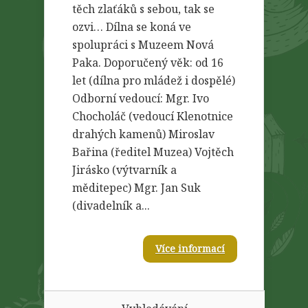
těch zlaťáků s sebou, tak se
ozvi… Dílna se koná ve
spolupráci s Muzeem Nová
Paka. Doporučený věk: od 16
let (dílna pro mládež i dospělé)
Odborní vedoucí: Mgr. Ivo
Chocholáč (vedoucí Klenotnice
drahých kamenů) Miroslav
Bařina (ředitel Muzea) Vojtěch
Jirásko (výtvarník a
měditepec) Mgr. Jan Suk
(divadelník a...
Více informací