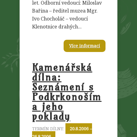
let. Odborní vedoucí: Miloslav
Bařina – ředitel muzea Mgr.
Ivo Chocholáč – vedoucí
Klenotnice drahých...
Více informací
Kamenářská
dílna:
Seznámení s
Podkrkonoším
a jeho
poklady
TERMÍN DÍLNY:
20.8.2006 –
26.8.2006