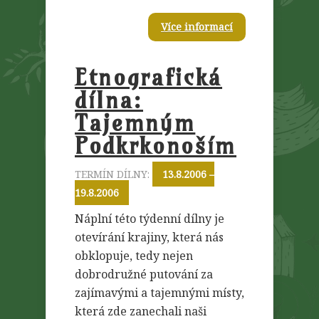
Více informací
Etnografická
dílna:
Tajemným
Podkrkonoším
TERMÍN DÍLNY:
13.8.2006 –
19.8.2006
Náplní této týdenní dílny je
otevírání krajiny, která nás
obklopuje, tedy nejen
dobrodružné putování za
zajímavými a tajemnými místy,
která zde zanechali naši