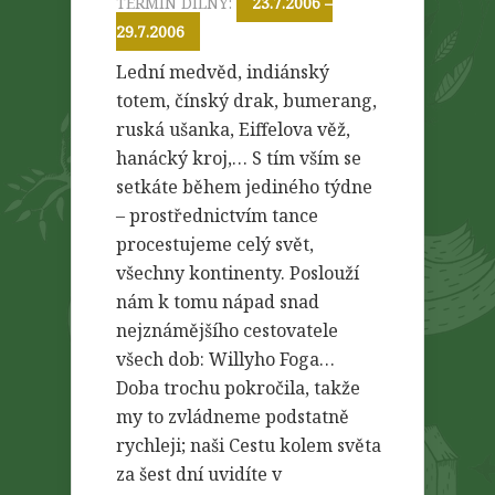
TERMÍN DÍLNY:
23.7.2006 –
29.7.2006
Lední medvěd, indiánský
totem, čínský drak, bumerang,
ruská ušanka, Eiffelova věž,
hanácký kroj,… S tím vším se
setkáte během jediného týdne
– prostřednictvím tance
procestujeme celý svět,
všechny kontinenty. Poslouží
nám k tomu nápad snad
nejznámějšího cestovatele
všech dob: Willyho Foga…
Doba trochu pokročila, takže
my to zvládneme podstatně
rychleji; naši Cestu kolem světa
za šest dní uvidíte v