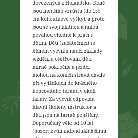
dovezených z Holandska. Koně
jsou menšího vzrůstu (do 155
cm kohoutkové výšky), a proto
jsou se svojí klidnou a milou
povahou vhodné k práci s
dětmi. Děti (začátečníci) se
během výcviku naučí základy
ježdění a ošetřování, děti
mírně pokročilé a jezdci
mohou na koních strávit chvíle
při vyjížďkách do krásného
kopcovitého terénu v okolí
farmy. Za výcvik odpovídá
hlavní školený instruktor a
děti jsou na farmě pojištěny.
Doporučený věk: od 10 let
(pozor: kvůli individuálnějšímu