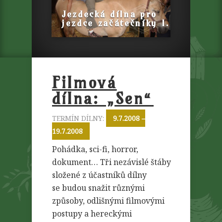
Jezdecká dílna pro
jezdce začátečníky I.
Filmová
dílna: „Sen“
TERMÍN DÍLNY:
9.7.2008 –
19.7.2008
Pohádka, sci-fi, horror,
dokument… Tři nezávislé štáby
složené z účastníků dílny
se budou snažit různými
způsoby, odlišnými filmovými
postupy a hereckými