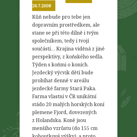
26.7.2008
Kůň nebude pro tebe jen
dopravním prostředkem, ale
stane se při této dílně i tvým
společníkem, tedy i tvojí
součástí… Krajina viděná z jiné
perspektivy, z koňského sedla.
Týden s koňmi o koních.
Jezdecký výcvik dětí bude
probíhat denně v areálu
jezdecké farmy Stará Paka.
Farma vlastní v ČR unikátní
stádo 20 malých horských koní
plemene Fjord, dovezených
z Holandska. Koně jsou
menšího vzrůstu (do 155 cm
kohoutkové výšky), a proto