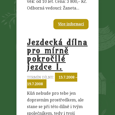
věk: od 10 let. Cena: 3 800,– Kč.
Odborná vedoucí: Žaneta...
Více informací
Jezdecká dílna
pro mírně
pokročilé
jezdce I.
TERMÍN DÍLNY:
13.7.2008 –
19.7.2008
Kůň nebude pro tebe jen
dopravním prostředkem, ale
stane se při této dílně i tvým
společníkem, tedy i tvojí