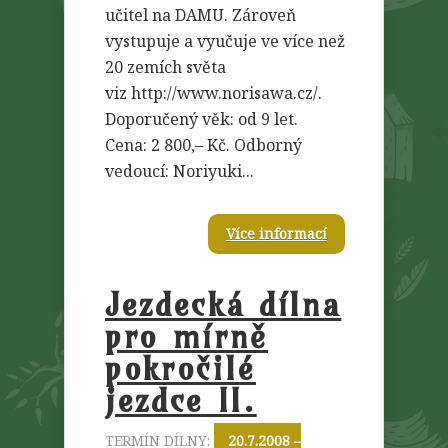
učitel na DAMU. Zároveň
vystupuje a vyučuje ve více než
20 zemích světa
viz http://www.norisawa.cz/.
Doporučený věk: od 9 let.
Cena: 2 800,– Kč. Odborný
vedoucí: Noriyuki...
Více informací
Jezdecká dílna
pro mírně
pokročilé
jezdce II.
TERMÍN DÍLNY:
20.7.2008 –