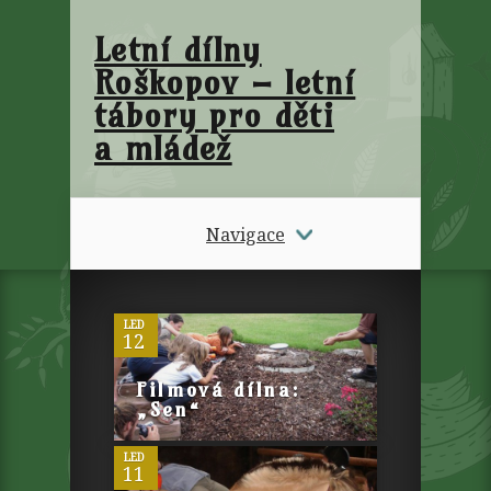
Letní dílny
Roškopov – letní
tábory pro děti
a mládež
Navigace
0
LED
12
0
Filmová dílna:
„Sen“
LED
11