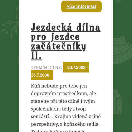
Více informací
Jezdecká dílna
pro jezdce
začátečníky
II.
TERMÍN DÍLNY:
20.7.2008 –
26.7.2008
Kůň nebude pro tebe jen
dopravním prostředkem, ale
stane se při této dílně i tvým
společníkem, tedy i tvojí
součástí… Krajina viděná z jiné
perspektivy, z koňského sedla.
Týden s koňmi o koních.