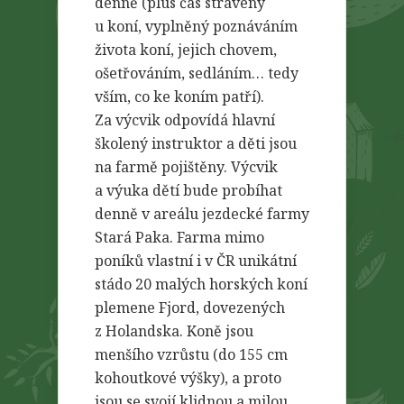
denně (plus čas strávený
u koní, vyplněný poznáváním
života koní, jejich chovem,
ošetřováním, sedláním… tedy
vším, co ke koním patří).
Za výcvik odpovídá hlavní
školený instruktor a děti jsou
na farmě pojištěny. Výcvik
a výuka dětí bude probíhat
denně v areálu jezdecké farmy
Stará Paka. Farma mimo
poníků vlastní i v ČR unikátní
stádo 20 malých horských koní
plemene Fjord, dovezených
z Holandska. Koně jsou
menšího vzrůstu (do 155 cm
kohoutkové výšky), a proto
jsou se svojí klidnou a milou