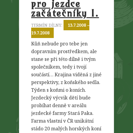
pro jezdce
začátečníky I.
TERMÍN DÍLNY:
13.7.2008 –
19.7.2008
Kůň nebude pro tebe jen
dopravním prostředkem, ale
stane se při této dílně i tvým
společníkem, tedy i tvojí
součástí… Krajina viděná z jiné
perspektivy, z koňského sedla.
Týden s koňmi o koních.
Jezdecký výcvik dětí bude
probíhat denně v areálu
jezdecké farmy Stará Paka.
Farma vlastní v ČR unikátní
stádo 20 malých horských koní