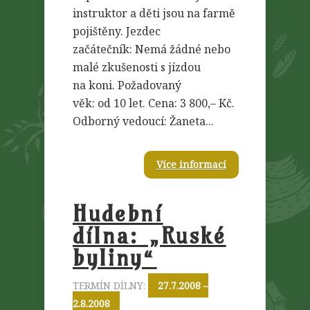
instruktor a děti jsou na farmě
pojištěny. Jezdec
začátečník: Nemá žádné nebo
malé zkušenosti s jízdou
na koni. Požadovaný
věk: od 10 let. Cena: 3 800,– Kč.
Odborný vedoucí: Žaneta...
Více informací
Hudební
dílna: „Ruské
byliny“
TERMÍN DÍLNY:
27.7.2008 –
2.8.2008