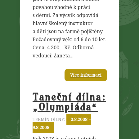
povahou vhodné k práci
s dětmi. Za výcvik odpovídá
hlavní školený instruktor
a děti jsou na farmě pojištěny.
Požadovaný věk: od 6 do 10 let.
Cena: 4 300,– Kč. Odborná
vedoucí: Žaneta...
Více informací
Taneční dílna:
„Olympiáda“
TERMÍN DÍLNY:
3.8.2008 –
9.8.2008
Rok 2008 je rokem Letních