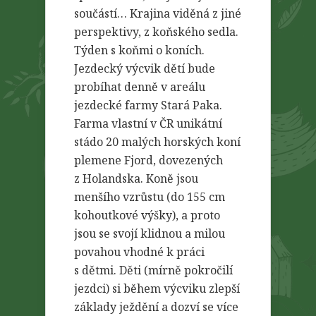
součástí… Krajina viděná z jiné
perspektivy, z koňského sedla.
Týden s koňmi o koních.
Jezdecký výcvik dětí bude
probíhat denně v areálu
jezdecké farmy Stará Paka.
Farma vlastní v ČR unikátní
stádo 20 malých horských koní
plemene Fjord, dovezených
z Holandska. Koně jsou
menšího vzrůstu (do 155 cm
kohoutkové výšky), a proto
jsou se svojí klidnou a milou
povahou vhodné k práci
s dětmi. Děti (mírně pokročilí
jezdci) si během výcviku zlepší
základy ježdění a dozví se více