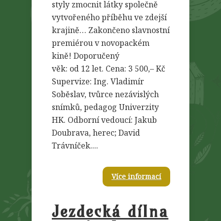
styly zmocnit látky společně
vytvořeného příběhu ve zdejší
krajině… Zakončeno slavnostní
premiérou v novopackém
kině! Doporučený
věk: od 12 let. Cena: 3 500,– Kč
Supervize: Ing. Vladimír
Soběslav, tvůrce nezávislých
snímků, pedagog Univerzity
HK. Odborní vedoucí: Jakub
Doubrava, herec; David
Trávníček....
Více informací
Jezdecká dílna