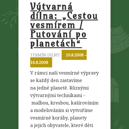
Výtvarná
dílna: „Cestou
vesmírem /
Putování po
planetách“
TERMÍN DÍLNY:
10.8.2008 –
16.8.2008
V rámci naší vesmírné výpravy
se každý den zastavíme
na jedné planetě. Různými
výtvarnými technikami –
malbou, kresbou, kašírováním
a modelováním si vytvoříme
vesmírné koráby, planety
a jejich obyvatele, které děti