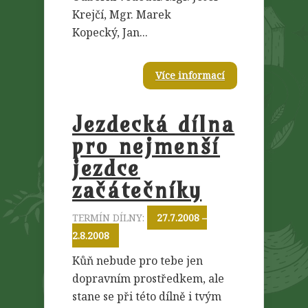
Krejčí, Mgr. Marek
Kopecký, Jan...
Více informací
Jezdecká dílna
pro nejmenší
jezdce
začátečníky
TERMÍN DÍLNY:
27.7.2008 –
2.8.2008
Kůň nebude pro tebe jen
dopravním prostředkem, ale
stane se při této dílně i tvým