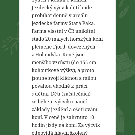
Jezdecký výcvik dětí bude
probíhat denně v areálu
jezdecké farmy Stará Paka.
Farma vlastní v ČR unikátní
stádo 20 malých horských koní
plemene Fjord, dovezených
z Holandska. Koně jsou
menšího vzrůstu (do 155 cm
kohoutkové výšky), a proto
jsou se svojí klidnou a milou
povahou vhodné k práci
s dětmi. Děti (začátečníci)
se během výcviku naučí
základy ježdění a ošetřování
koní. V ceně je zahrnuto 10
hodin jízdy na koni. Za výcvik
odpovídá hlavní školený