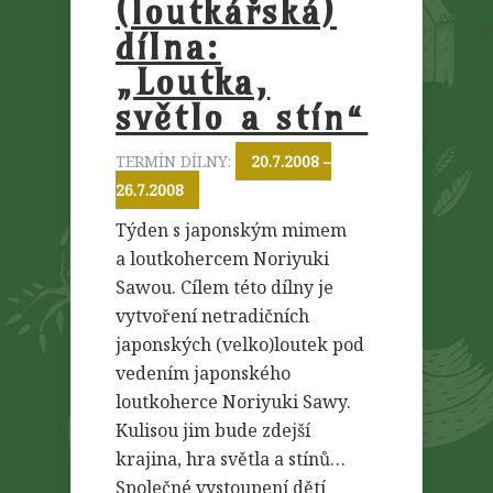
(loutkářská)
dílna:
„Loutka,
světlo a stín“
TERMÍN DÍLNY:
20.7.2008 –
26.7.2008
Týden s japonským mimem
a loutkohercem Noriyuki
Sawou. Cílem této dílny je
vytvoření netradičních
japonských (velko)loutek pod
vedením japonského
loutkoherce Noriyuki Sawy.
Kulisou jim bude zdejší
krajina, hra světla a stínů…
Společné vystoupení dětí