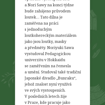
a Nori Sawy na konci týdne
bude zahájeno průvodem
loutek… Tato dílna je
zaměřena na práci
s jednoduchým
loutkohereckým materiálem
jako jsou loutky, masky
a předměty. Noriyuki Sawa
vystudoval Pedagogickou
univerzitu v Hokkaidu
se zaměřením na řemesla
a umění. Studoval také tradiční
Japonské divadlo „Bunraku“,
jehož znalost nyní využívá
ve svých vystoupeních.
V posledních letech žije
v Praze, kde pracuje jako