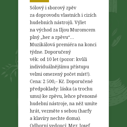
Sólový i sborový zpěv
za doprovodu vlastních i cizích
hudebních nástrojů. Výlet
na východ za Iljou Muromcem
plný „her a zpěvu“…
Muzikálová premiéra na konci
týdne. Doporučený
věk: od 10 let (pozor: kvůli
individuálnějšímu přístupu
velmi omezený počet míst!).
Cena: 2 500,– Kč. Doporučené
předpoklady: láska (a trochu
umu) ke zpěvu, lehce přenosné
hudební nástroje, na něž umíte
hrát, vezměte s sebou (harfy
a klavíry nechte doma).
Odborní vedoucí: Mgr. Josef