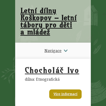
Letní dílny
Roškopov – letní
tábory pro děti
a mládež
Navigace
Chocholáč Ivo
dílna: Etnografická
Více informací