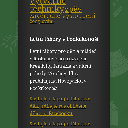
výtvarné
techniky
zpěv
závěrečné vystoupení
žonglování
Letní tábory v Podkrkonoší
Letní tábory pro děti a mládež
v Roškopově pro rozvíjení
kreativity, fantazie a vnitřní
pohody. Všechny dílny
probíhají na Novopacku v
Podkrkonoší.
Sledujte a lajkujte táborové
dění, sdílejte své oblíbené
dílny na
Facebooku
.
Sledujte a lajkujte táborové