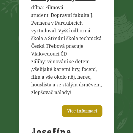
dílna: Filmová
student: Dopravní fakulta J.
Pernera v Pardubicích
vystudoval: Vyšší odborná
škola a Střední škola technická
Česká Třebová pracuje:
Vlakvedoucí ČD
záliby: věnování se dětem
,všelijaké karetní hry, focení,
film a vše okolo něj, herec,
houslista a se stálým úsměvem,
zlepšovač nálady!
Více informací
Josefína