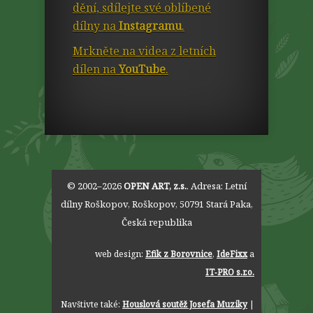
dění, sdílejte své oblíbené
dílny na
Instagramu
.
Mrkněte na videa z letních
dílen na
YouTube
.
© 2002–2026
OPEN ART, z.s.
. Adresa:
Letní
dílny Roškopov
,
Roškopov
,
50791
Stará Paka
,
Česká republika
web design:
Efik z Borovnice
,
IdeFixx
a
IT‑PRO s.r.o.
Navštivte také:
Houslová soutěž Josefa Muziky
|