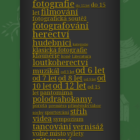
fotografie
do 15
do 12 let
filmování
let
fotografická soutěž
fotografování
herectví
hudebníci
kategorie
klasická fotografie
klaunérie
koně
Literatura
loutkoherectví
od 6 let
muzikál
od 3 let
od
od 7 let
od 8 let
od 9 let
od 12 let
10 let
od 15
pantomima
let
polodrahokamy
porota
premiéra
příměstský tábor
střih
sportování
sochy
videa
sympozium
tancování
vernisáž
volné místo
výlety