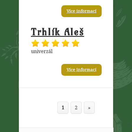
Více informací
Trhlík Aleš
univerzál
Více informací
1
2
»