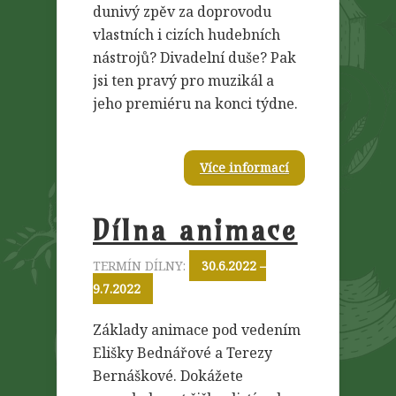
dunivý zpěv za doprovodu
vlastních i cizích hudebních
nástrojů? Divadelní duše? Pak
jsi ten pravý pro muzikál a
jeho premiéru na konci týdne.
Více informací
Dílna animace
TERMÍN DÍLNY:
30.6.2022 –
9.7.2022
Základy animace pod vedením
Elišky Bednářové a Terezy
Bernáškové. Dokážete