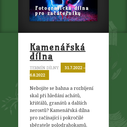
Fotografická dílna
pro začátečníky
Kamenářská
dílna
TERMÍN DÍLNY:
31.7.2022 –
6.8.2022
Nebojíte se bahna a rozbíjení
skal při hledání achátů,
křišťálů, granátů a dalších
nerostů? Kamenářská dílna
pro začínající i pokročilé
sběratele polodrahokamů.