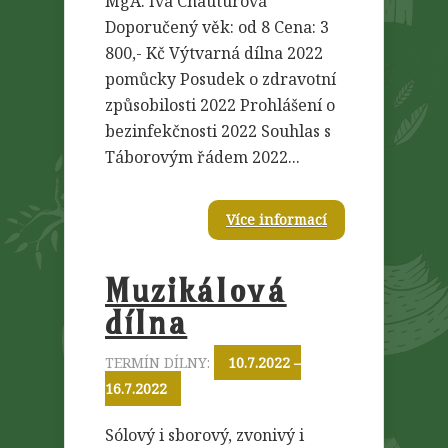
MgA. Iva Chauturová
Doporučený věk: od 8 Cena: 3
800,- Kč Výtvarná dílna 2022
pomůcky Posudek o zdravotní
způsobilosti 2022 Prohlášení o
bezinfekčnosti 2022 Souhlas s
Táborovým řádem 2022...
Více informací
Muzikálová
dílna
TERMÍN DÍLNY:
10.7.2022 –
16.7.2022
Sólový i sborový, zvonivý i