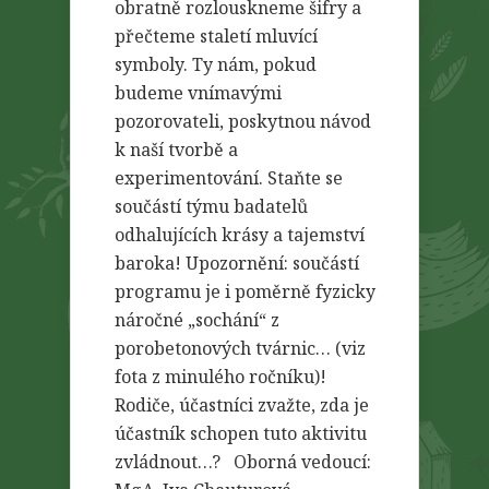
obratně rozlouskneme šifry a
přečteme staletí mluvící
symboly. Ty nám, pokud
budeme vnímavými
pozorovateli, poskytnou návod
k naší tvorbě a
experimentování. Staňte se
součástí týmu badatelů
odhalujících krásy a tajemství
baroka! Upozornění: součástí
programu je i poměrně fyzicky
náročné „sochání“ z
porobetonových tvárnic… (viz
fota z minulého ročníku)!
Rodiče, účastníci zvažte, zda je
účastník schopen tuto aktivitu
zvládnout…? Oborná vedoucí: