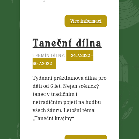
Více informací
Taneční dílna
TERMÍN DÍLNY:
24.7.2022 –
30.7.2022
Týdenní prázdninová dílna pro
děti od 6 let. Nejen scénický
tanec v tradičním i
netradičním pojetí na hudbu
všech žánrů. Letošní téma:
„Taneční krajiny“