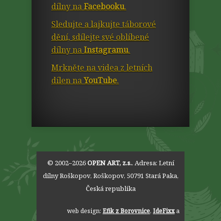
dílny na
Facebooku
.
Sledujte a lajkujte táborové
dění, sdílejte své oblíbené
dílny na
Instagramu
.
Mrkněte na videa z letních
dílen na
YouTube
.
© 2002–2026
OPEN ART, z.s.
. Adresa:
Letní
dílny Roškopov
,
Roškopov
,
50791
Stará Paka
,
Česká republika
web design:
Efik z Borovnice
,
IdeFixx
a