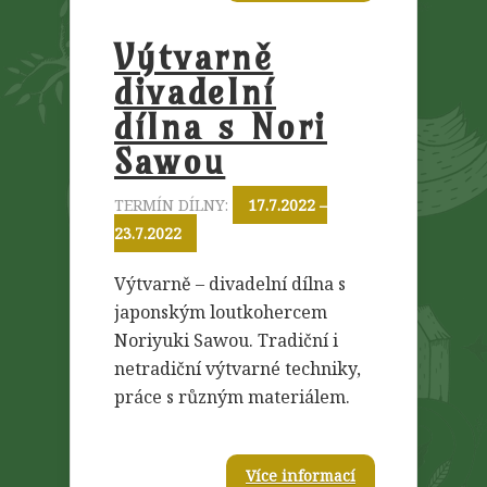
Výtvarně
divadelní
dílna s Nori
Sawou
TERMÍN DÍLNY:
17.7.2022 –
23.7.2022
Výtvarně – divadelní dílna s
japonským loutkohercem
Noriyuki Sawou. Tradiční i
netradiční výtvarné techniky,
práce s různým materiálem.
Více informací