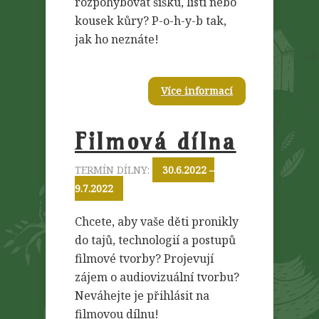
rozpohybovat šišku, listí nebo
kousek kůry? P-o-h-y-b tak,
jak ho neznáte!
Více informací
Filmová dílna
TERMÍN DÍLNY:
30.6.2022 –
9.7.2022
Chcete, aby vaše děti pronikly
do tajů, technologií a postupů
filmové tvorby? Projevují
zájem o audiovizuální tvorbu?
Neváhejte je přihlásit na
filmovou dílnu!