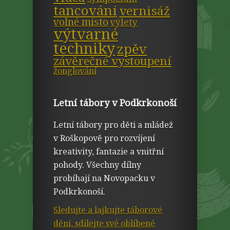
tancování
vernisáž
volné místo
výlety
výtvarné
techniky
zpěv
závěrečné vystoupení
žonglování
Letní tábory v Podkrkonoší
Letní tábory pro děti a mládež
v Roškopově pro rozvíjení
kreativity, fantazie a vnitřní
pohody. Všechny dílny
probíhají na Novopacku v
Podkrkonoší.
Sledujte a lajkujte táborové
dění, sdílejte své oblíbené