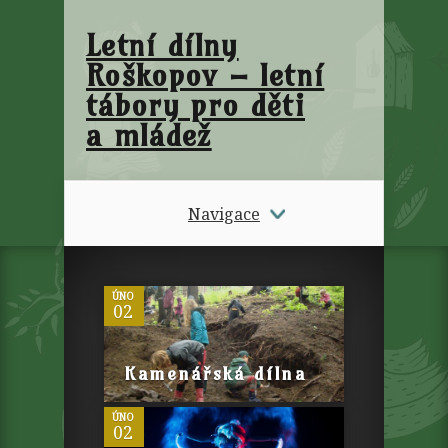
Letní dílny
Roškopov – letní
tábory pro děti
a mládež
Navigace
0
ÚNO
02
0
Kamenářská dílna
ÚNO
02