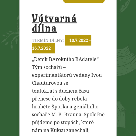
Výtvarná
dílna
TERMÍN DÍLNY:
10.7.2022 –
16.7.2022
„Deník BArokního BAdatele“
Tým sochařů –
experimentátorů vedený Ivou
Chauturovou se
tentokrát s duchem času
přenese do doby rebela
hraběte Šporka a geniálního
sochaře M. B. Brauna. Společně
půjdeme po stopách, které
nám na Kuksu zanechali,