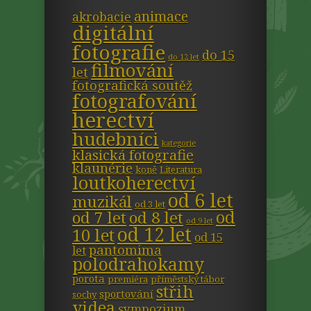
animace
akrobacie
digitální
fotografie
do 15
do 12 let
filmování
let
fotografická soutěž
fotografování
herectví
hudebníci
kategorie
klasická fotografie
klaunérie
koně
Literatura
loutkoherectví
od 6 let
muzikál
od 3 let
od
od 7 let
od 8 let
od 9 let
od 12 let
10 let
od 15
pantomima
let
polodrahokamy
porota
premiéra
příměstský tábor
střih
sportování
sochy
videa
sympozium