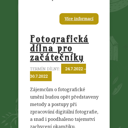
Více informací
Fotografická
dílna pro
začátečníky
TERMÍN DÍLNY:
24.7.2022 –
30.7.2022
Zájemcům o fotografické
umění budou opět představeny
metody a postupy při
zpracování digitální fotografie,
a snad i poodhaleno tajemství
zachycení okamžiku.