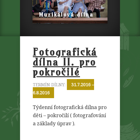
Muzikálová dílna
Fotografická
dílna II. pro
pokročilé
TERMÍN DÍLNY:
31.7.2016 –
6.8.2016
Týdenní fotografická dílna pro
děti – pokročilí ( fotografování
a základy úprav ).