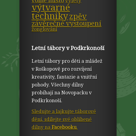
volné místo
výlety
výtvarné
techniky
zpěv
závěrečné vystoupení
žonglování
Letní tábory v Podkrkonoší
Letní tábory pro děti a mládež
v Roškopově pro rozvíjení
kreativity, fantazie a vnitřní
pohody. Všechny dílny
probíhají na Novopacku v
Podkrkonoší.
Sledujte a lajkujte táborové
dění, sdílejte své oblíbené
dílny na
Facebooku
.