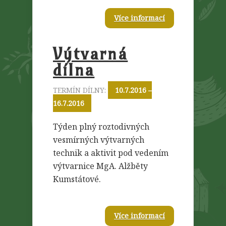
Více informací
Výtvarná
dílna
TERMÍN DÍLNY:
10.7.2016 –
16.7.2016
Týden plný roztodivných
vesmírných výtvarných
technik a aktivit pod vedením
výtvarnice MgA. Alžběty
Kumstátové.
Více informací