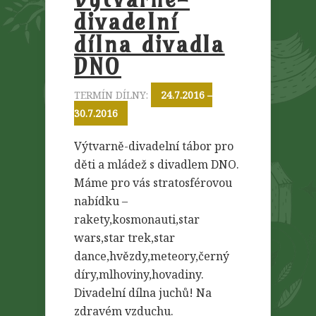
divadelní
dílna divadla
DNO
TERMÍN DÍLNY:
24.7.2016 –
30.7.2016
Výtvarně-divadelní tábor pro
děti a mládež s divadlem DNO.
Máme pro vás stratosférovou
nabídku –
rakety,kosmonauti,star
wars,star trek,star
dance,hvězdy,meteory,černý
díry,mlhoviny,hovadiny.
Divadelní dílna juchů! Na
zdravém vzduchu.