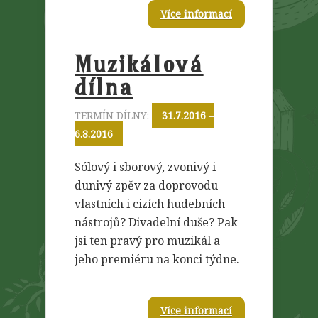
Více informací
Muzikálová
dílna
TERMÍN DÍLNY:
31.7.2016 –
6.8.2016
Sólový i sborový, zvonivý i
dunivý zpěv za doprovodu
vlastních i cizích hudebních
nástrojů? Divadelní duše? Pak
jsi ten pravý pro muzikál a
jeho premiéru na konci týdne.
Více informací