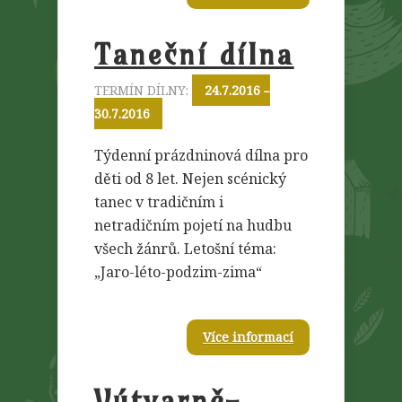
Taneční dílna
TERMÍN DÍLNY:
24.7.2016 –
30.7.2016
Týdenní prázdninová dílna pro
děti od 8 let. Nejen scénický
tanec v tradičním i
netradičním pojetí na hudbu
všech žánrů. Letošní téma:
„Jaro-léto-podzim-zima“
Více informací
Výtvarně-