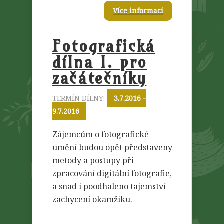
Více informací
Fotografická
dílna I. pro
začátečníky
TERMÍN DÍLNY:
3.7.2016 –
9.7.2016
Zájemcům o fotografické
umění budou opět představeny
metody a postupy při
zpracování digitální fotografie,
a snad i poodhaleno tajemství
zachycení okamžiku.