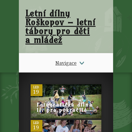
Letní dílny
Roškopov – letní
tábory pro děti
a mládež
Navigace
0
LED
19
0
Fotografická dílna
II. pro pokročilé
LED
19