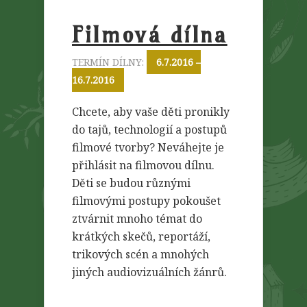
Filmová dílna
TERMÍN DÍLNY:
6.7.2016 –
16.7.2016
Chcete, aby vaše děti pronikly
do tajů, technologií a postupů
filmové tvorby? Neváhejte je
přihlásit na filmovou dílnu.
Děti se budou různými
filmovými postupy pokoušet
ztvárnit mnoho témat do
krátkých skečů, reportáží,
trikových scén a mnohých
jiných audiovizuálních žánrů.