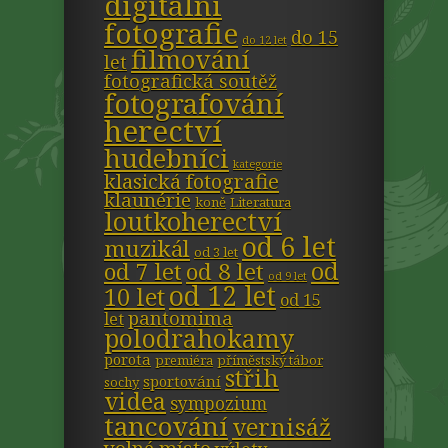
digitální
fotografie
do 15
do 12 let
filmování
let
fotografická soutěž
fotografování
herectví
hudebníci
kategorie
klasická fotografie
klaunérie
koně
Literatura
loutkoherectví
od 6 let
muzikál
od 3 let
od
od 7 let
od 8 let
od 9 let
od 12 let
10 let
od 15
pantomima
let
polodrahokamy
porota
premiéra
příměstský tábor
střih
sportování
sochy
videa
sympozium
tancování
vernisáž