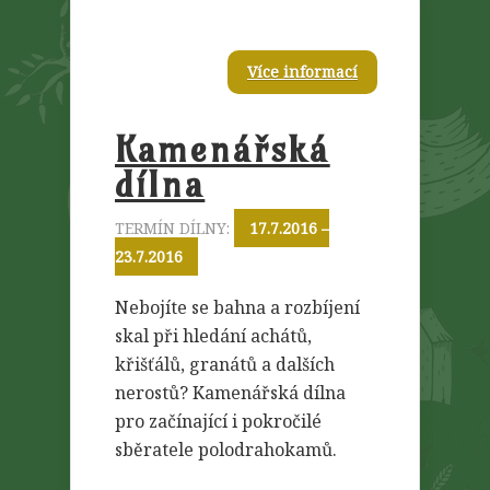
Více informací
Kamenářská
dílna
TERMÍN DÍLNY:
17.7.2016 –
23.7.2016
Nebojíte se bahna a rozbíjení
skal při hledání achátů,
křišťálů, granátů a dalších
nerostů? Kamenářská dílna
pro začínající i pokročilé
sběratele polodrahokamů.