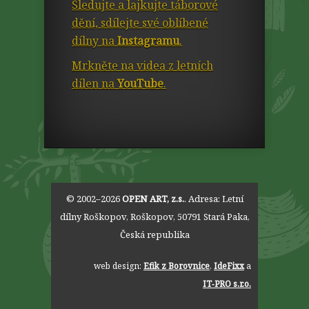
Sledujte a lajkujte táborové
dění, sdílejte své oblíbené
dílny na
Instagramu
.
Mrkněte na videa z letních
dílen na
YouTube
.
© 2002–2026
OPEN ART, z.s.
. Adresa:
Letní
dílny Roškopov
,
Roškopov
,
50791
Stará Paka
,
Česká republika
web design:
Efik z Borovnice
,
IdeFixx
a
IT‑PRO s.r.o.