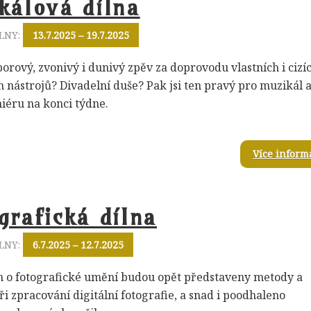
kálová dílna
LNY:
13.7.2025 – 19.7.2025
borový, zvonivý i dunivý zpěv za doprovodu vlastních i cizí
 nástrojů? Divadelní duše? Pak jsi ten pravý pro muzikál 
iéru na konci týdne.
Více inform
grafická dílna
LNY:
6.7.2025 – 12.7.2025
o fotografické umění budou opět představeny metody a
ři zpracování digitální fotografie, a snad i poodhaleno