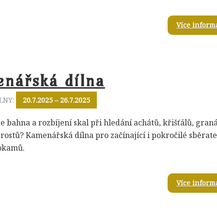
Více inform
nářská dílna
LNY:
20.7.2025 – 26.7.2025
e bahna a rozbíjení skal při hledání achátů, křišťálů, gran
erostů? Kamenářská dílna pro začínající i pokročilé sběrate
okamů.
Více inform