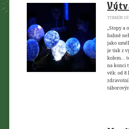
Výtv
TERMÍN DÍ
„Stopy a o
bahně neb
jako uměl
je tisk z 
kolem… to
na konci 
věk: od 8
zdravotní
táborovým