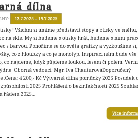
arná dílna
LNY:
13.7.2025 – 19.7.2025
tisky“ Všichni si umíme představit stopy a otisky ve sněhu,
o na skle. My si budeme s otisky hrát, budeme s nimi prac
ec s barvou. Ponoříme se do světa grafiky a vyzkoušíme si,
výšky, co z hloubky a co je monotyp. Inspirací nám bude vše
, co najdeme, když půjdeme loukou, lesem či polem. Verni
týdne. Oborná vedoucí: Mgr. Iva ChauturováDoporučený
 letCena: 4 200,- Kč Výtvarná dílna pomůcky 2025 Posudek 
 způsobilosti 2025 Prohlášení o bezinfekčnosti 2025 Souhlas
 řádem 2025...
Více inform