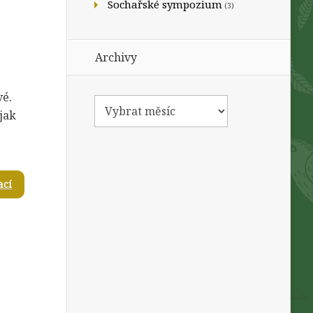
Sochařské sympozium
(3)
Archivy
vé.
jak
ací