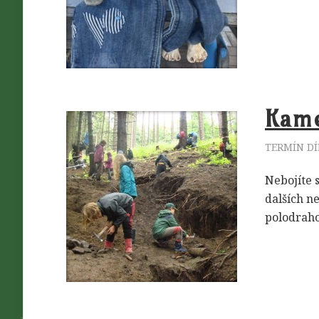
Kame
TERMÍN DÍ
Nebojíte s
dalších n
polodrah