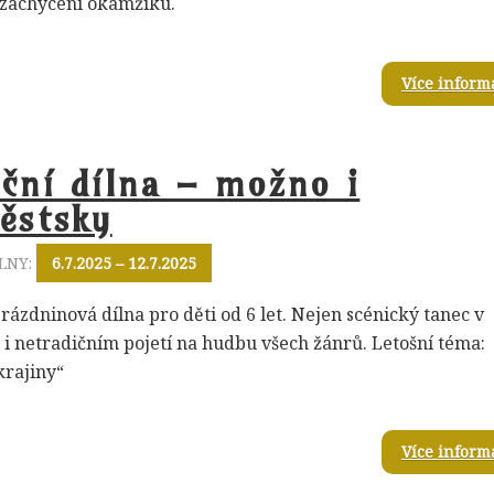
 zachycení okamžiku.
Více inform
ční dílna – možno i
ěstsky
LNY:
6.7.2025 – 12.7.2025
rázdninová dílna pro děti od 6 let. Nejen scénický tanec v
 i netradičním pojetí na hudbu všech žánrů. Letošní téma:
krajiny“
Více inform