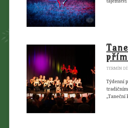
tajemství
Tane
přím
TERMÍN DÍ
Týdenní p
tradičním
„Taneční 