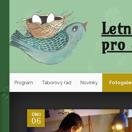
Letn
pro 
Program
Táborový řád
Novinky
Fotogale
0
ÚNO
06