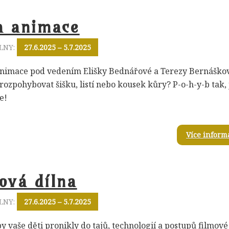
a animace
LNY:
27.6.2025 – 5.7.2025
nimace pod vedením Elišky Bednářové a Terezy Bernáško
rozpohybovat šišku, listí nebo kousek kůry? P-o-h-y-b tak, 
e!
Více inform
ová dílna
LNY:
27.6.2025 – 5.7.2025
y vaše děti pronikly do tajů, technologií a postupů filmové