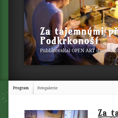
Za tajemnými p
Podkrkonoší
Publikoval(a)
OPEN ART
dne 6.2.2
Program
Fotogalerie
Za t