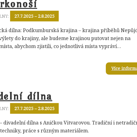
rkonoší
LNY:
27.7.2025 – 2.8.2025
cká dílna: Podkumburská krajina – krajina příběhů Nepůj
výlety do krajiny, ale budeme krajinou putovat nejen na
místa, abychom zjistili, co jednotlivá místa vypráví…
Více inform
delní dílna
LNY:
27.7.2025 – 2.8.2025
– divadelní dílna s Aničkou Vitvarovou. Tradiční i netradič
 techniky, práce s různým materiálem.