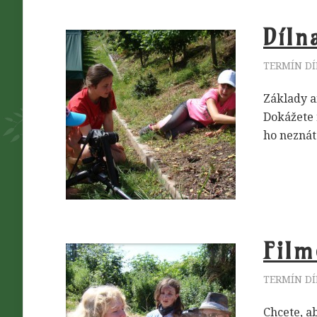
Díln
TERMÍN DÍ
Základy a
Dokážete 
ho neznát
Film
TERMÍN DÍ
Chcete, ab