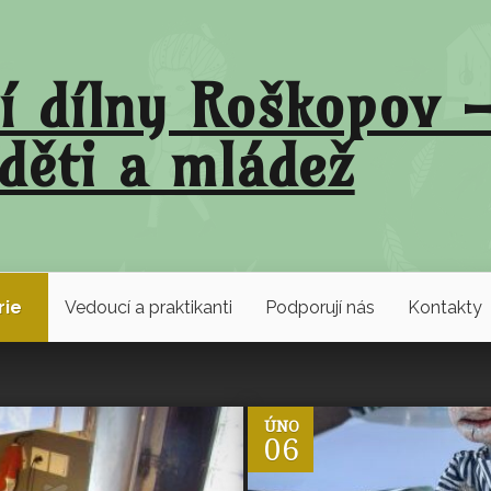
í dílny Roškopov –
děti a mládež
rie
Vedoucí a praktikanti
Podporují nás
Kontakty
0
ÚNO
06