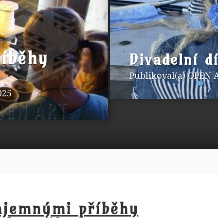
říběhy
Divadelní d
Publikoval(a)
OPEN 
025
ajemnými příběhy