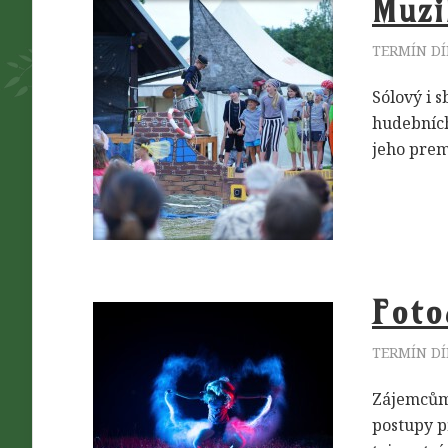
Muzi
TERMÍN DÍ
Sólový i s
hudebních
jeho prem
Foto
TERMÍN DÍ
Zájemcům 
postupy p