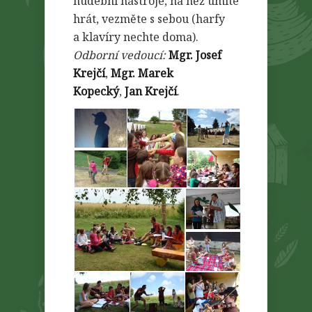
hudební nástroje, na něž umíte
hrát, vezměte s sebou (harfy
a klavíry nechte doma).
Odborní vedoucí:
Mgr. Josef
Krejčí
,
Mgr. Marek
Kopecký
,
Jan Krejčí
.