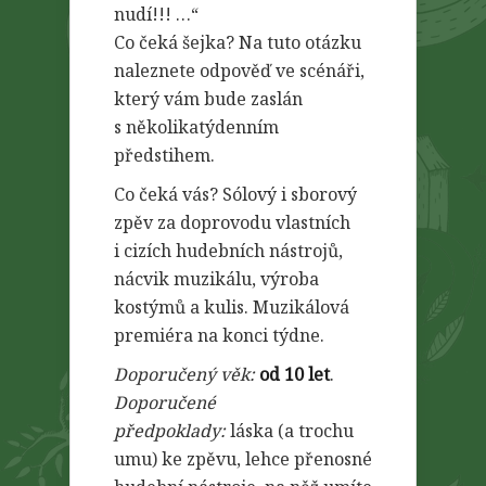
nudí!!! …“
Co čeká šejka? Na tuto otázku
naleznete odpověď ve scénáři,
který vám bude zaslán
s několikatýdenním
předstihem.
Co čeká vás? Sólový i sborový
zpěv za doprovodu vlastních
i cizích hudebních nástrojů,
nácvik muzikálu, výroba
kostýmů a kulis. Muzikálová
premiéra na konci týdne.
Doporučený věk:
od 10 let
.
Doporučené
předpoklady:
láska (a trochu
umu) ke zpěvu, lehce přenosné