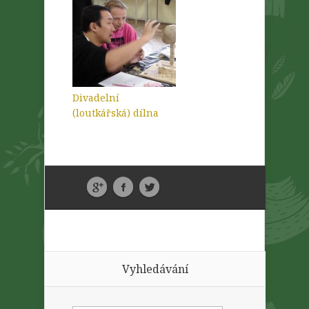
Divadelní
(loutkářská) dílna
Vyhledávání