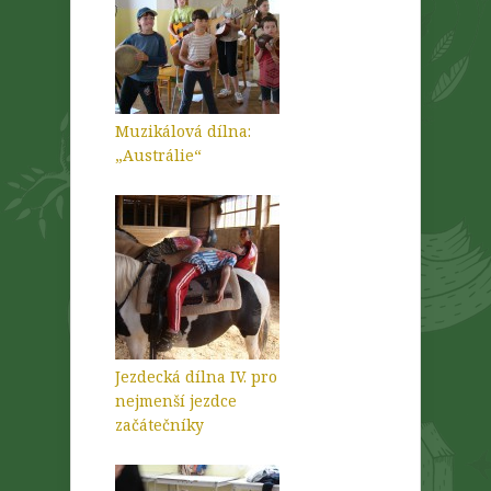
Muzikálová dílna:
„Austrálie“
Jezdecká dílna IV. pro
nejmenší jezdce
začátečníky