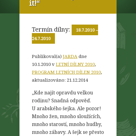
it!“
Termín dílny:
18.7.2010
–
24.7.2010
Publikoval(a)
JARDA
dne
10.1.2010 v
LETNÍ DÍLNY 2010
,
PROGRAM LETNÍCH DÍLEN 2010
,
aktualizováno:
21.12.2014
„Kde najít opravdu velkou
rodinu? Snadná odpověď.
U arabského šejka. Ale pozor!
Mnoho žen, mnoho sloužících,
mnoho starostí, mnoho hudby,
mnoho zábavy. A šejk se přesto