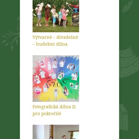
Výtvarně – divadelně
– hudební dílna
Fotografická dílna II.
pro pokročilé