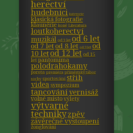
herectví
hudebníci
kategorie
klasická fotografie
klaunérie
koně
Literatura
loutkoherectví
od 6 let
muzikál
od 3 let
od
od 7 let
od 8 let
od 9 let
od 12 let
10 let
od 15
pantomima
let
polodrahokamy
porota
premiéra
příměstský tábor
střih
sportování
sochy
videa
sympozium
tancování
vernisáž
volné místo
výlety
výtvarné
techniky
zpěv
závěrečné vystoupení
žonglování