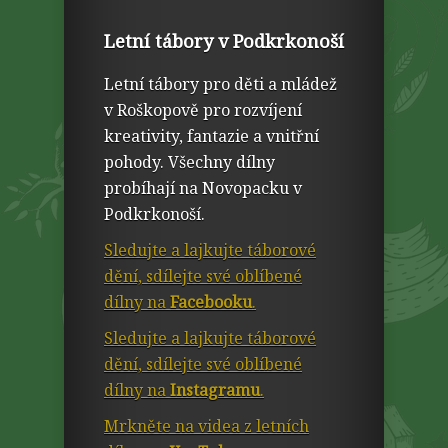
Letní tábory v Podkrkonoší
Letní tábory pro děti a mládež
v Roškopově pro rozvíjení
kreativity, fantazie a vnitřní
pohody. Všechny dílny
probíhají na Novopacku v
Podkrkonoší.
Sledujte a lajkujte táborové
dění, sdílejte své oblíbené
dílny na
Facebooku
.
Sledujte a lajkujte táborové
dění, sdílejte své oblíbené
dílny na
Instagramu
.
Mrkněte na videa z letních