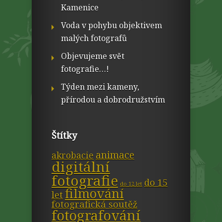
Kamenice
Voda v pohybu objektivem
malých fotografů
Objevujeme svět
fotografie…!
Týden mezi kameny,
přírodou a dobrodružstvím
Štítky
animace
akrobacie
digitální
fotografie
do 15
do 12 let
filmování
let
fotografická soutěž
fotografování