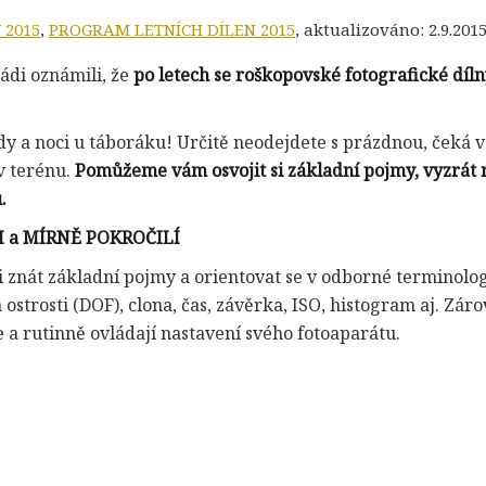
 2015
,
PROGRAM LETNÍCH DÍLEN 2015
, aktualizováno:
2.9.201
di oznámili, že
po letech se roškopovské fotografické díl
dy a noci u táboráku! Určitě neodejdete s prázdnou, čeká v
v terénu.
Pomůžeme vám osvojit si základní pojmy, vyzrát 
.
CI a MÍRNĚ POKROČILÍ
 znát základní pojmy a orientovat se v odborné terminolog
ostrosti (DOF), clona, čas, závěrka, ISO, histogram aj. Zár
 a rutinně ovládají nastavení svého fotoaparátu.