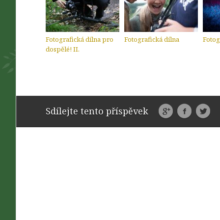
Fotografická dílna pro
Fotografická dílna
Fotog
dospělé! II.
Sdílejte tento příspěvek