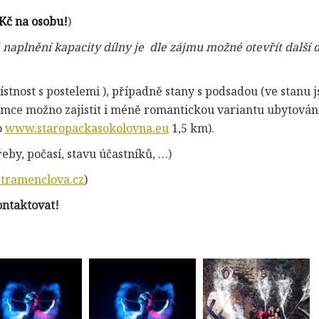
 Kč na osobu!
)
 naplnění kapacity dílny je dle zájmu možné otevřít další 
tnost s postelemi ), případně stany s podsadou (ve stanu j
jemce možno zajistit i méně romantickou variantu ubytování 
o
www.staropackasokolovna.eu
1,5 km).
eby, počasí, stavu účastníků, …)
tramenclova.cz
)
ontaktovat!