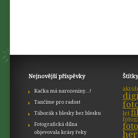
Nejnovější příspěvky
Štítk
akrob
Kačka má narozeniny…!
dig
fot
Tančíme pro radost
f
let
Táborák s blesky bez blesku
fotog
fot
Fotografická dílna
her
objevovala krásy řeky