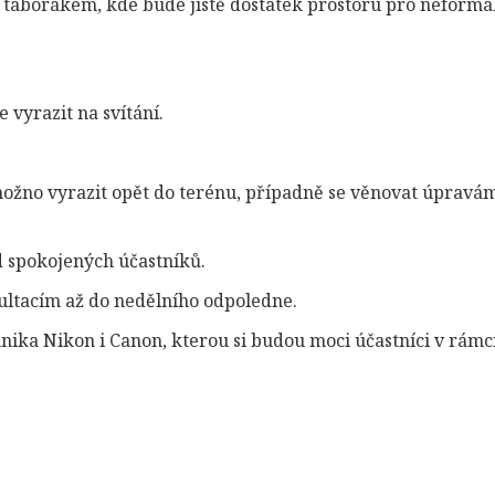
s táborákem, kde bude jistě dostatek prostoru pro neformá
vyrazit na svítání.
 možno vyrazit opět do terénu, případně se věnovat úpravá
d spokojených účastníků.
zultacím až do nedělního odpoledne.
hnika Nikon i Canon, kterou si budou moci účastníci v rámc