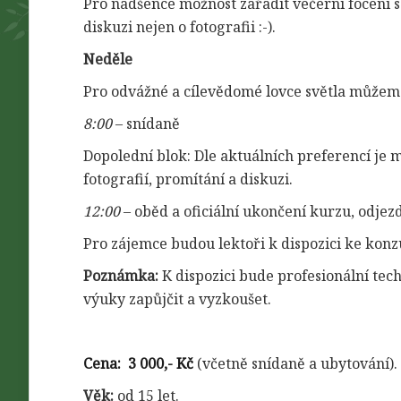
Pro nadšence možnost zařadit večerní focení 
diskuzi nejen o fotografii :-).
Neděle
Pro odvážné a cílevědomé lovce světla můžeme 
8:00
– snídaně
Dopolední blok: Dle aktuálních preferencí je
fotografií, promítání a diskuzi.
12:00
– oběd a oficiální ukončení kurzu, odjez
Pro zájemce budou lektoři k dispozici ke kon
Poznámka:
K dispozici bude profesionální tec
výuky zapůjčit a vyzkoušet.
Cena:
3 000,- Kč
(včetně snídaně a ubytování).
Věk:
od 15 let.