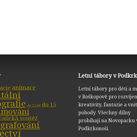
y
Letní tábory v Podkr
animace
acie
Letní tábory pro děti a 
itální
v Roškopově pro rozvíjen
ografie
do 15
kreativity, fantazie a vni
do 12 let
ilmování
pohody. Všechny dílny
rafická soutěž
probíhají na Novopacku 
ografování
Podkrkonoší.
ectví