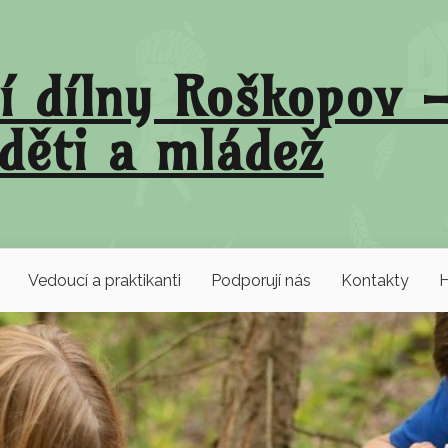
í dílny Roškopov –
děti a mládež
Vedoucí a praktikanti
Podporují nás
Kontakty
H