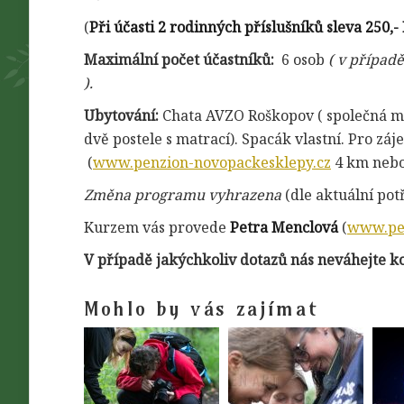
(
Při účasti 2 rodinných příslušníků sleva 250,-
Maximální počet účastníků:
6 osob
( v případě
).
Ubytování:
Chata AVZO Roškopov ( společná mís
dvě postele s matrací). Spacák vlastní. Pro zá
(
www.penzion-novopackesklepy.cz
4 km neb
Změna programu vyhrazena
(dle aktuální potř
Kurzem vás provede
Petra Menclová
(
www.pe
V případě jakýchkoliv dotazů nás neváhejte k
Mohlo by vás zajímat