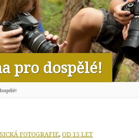
na pro dospělé!
dospělé!
SICKÁ FOTOGRAFIE
,
OD 15 LET