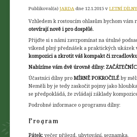
Publikoval(a)
JARDA
dne 12.1.2015 v
LETNÍ DÍLNY
Vzhledem k rostoucím ohlasům bychom vám rá
otevírají nově i pro dospělé.
Přijďte si s námi zavzpomínat na útulné podsa
víkend plný přednášek a praktických ukázek 
kompozici a zkrotit váš kompakt či zrcadlovku
Nabízíme vám dvě úrovně dílny: ZAČÁTEČNÍ
Účastníci dílny pro
MÍRNĚ POKROČILÉ
by měli
Neměli by je tedy zaskočit pojmy jako hloubka 
se předpokládá, že zvládají základy kompozice
Podrobné informace o programu dílny:
Program
Pátek:
večer příjezd, ubytování, seznamka.