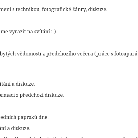
ení s technikou, fotografické žánry, diskuze.
 vyrazit na svítání :-).
abytých vědomostí z předchozího večera (práce s fotoapar
ítání a diskuze.
formací z předchozí diskuze.
sledních paprsků dne.
ání a diskuze.