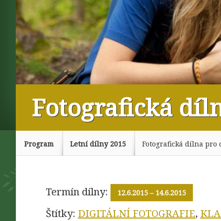
Fotografická díl
Program
Letní dílny 2015
Fotografická dílna pro 
Termín dílny:
12.6.2015
– 14.6.2015
Štítky:
DIGITÁLNÍ FOTOGRAFIE
,
KLA