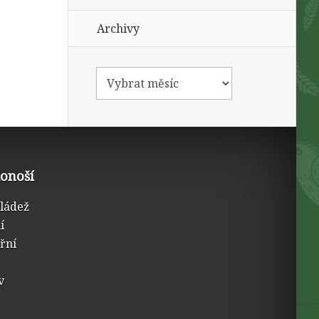
Archivy
konoší
mládež
í
třní
v