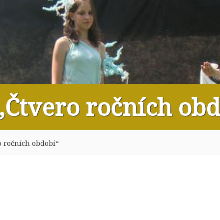
„Čtvero ročních ob
o ročních období“