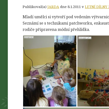
Publikoval(a)
JARDA
dne 8.1.2011 v
LETNÍ DÍLNY 
Mladí umělci si vytvoří pod vedením výtvarni
Seznámí se s technikami patchworku, enkausti
rodiče připravena módní přehlídka.