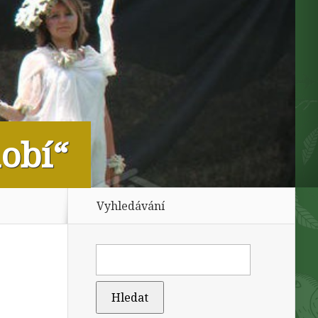
dobí“
Vyhledávání