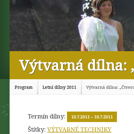
Výtvarná dílna: 
Program
Letní dílny 2011
Výtvarná dílna: „Čtver
Termín dílny:
10.7.2011
– 16.7.2011
Štítky:
VÝTVARNÉ TECHNIKY