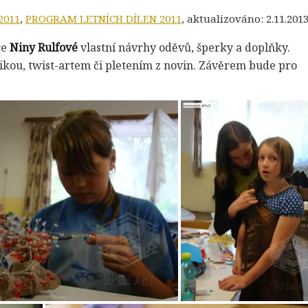
2011
,
PROGRAM LETNÍCH DÍLEN 2011
, aktualizováno:
2.11.201
ce
Niny Rulfové
vlastní návrhy oděvů, šperky a doplňky.
kou, twist-artem či pletením z novin. Závěrem bude pro