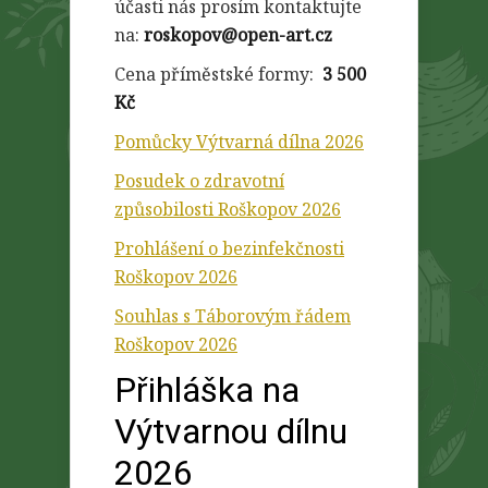
účasti nás prosím kontaktujte
na:
roskopov@open-art.cz
Cena příměstské formy:
3 500
Kč
Pomůcky Výtvarná dílna 2026
Posudek o zdravotní
způsobilosti Roškopov 2026
Prohlášení o bezinfekčnosti
Roškopov 2026
Souhlas s Táborovým řádem
Roškopov 2026