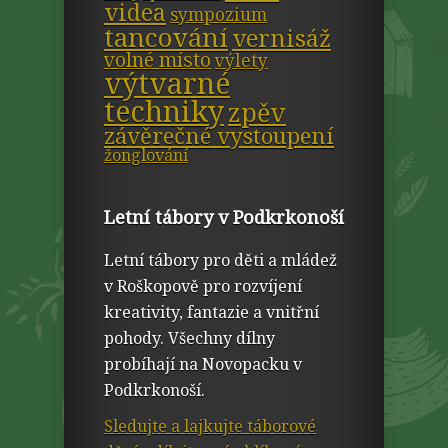
videa
sympozium
tancování
vernisáž
volné místo
výlety
výtvarné
techniky
zpěv
závěrečné vystoupení
žonglování
Letní tábory v Podkrkonoší
Letní tábory pro děti a mládež
v Roškopově pro rozvíjení
kreativity, fantazie a vnitřní
pohody. Všechny dílny
probíhají na Novopacku v
Podkrkonoší.
Sledujte a lajkujte táborové