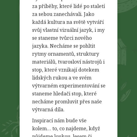
za příběhy, které lidé po staletí
za sebou zanechávali. Jako
každá kultura na světě vytváří
svůj vlastní vizuální jazyk, i my
se staneme tvůrci nového
jazyka. Necháme se pohltit
rytmy ornamentů, struktury
materiálů, tvarosloví nástrojů i
stop, které vznikají dotekem
lidských rukou a ve svém
výtvarném experimentování se
staneme hledači stop, které
necháme promluvit přes naše
výtvarná díla.
Inspirací nám bude vše
kolem… to, co najdeme, když
půjdeme loukou, lesem či