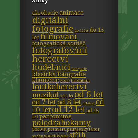
Štítky
animace
akrobacie
digitální
fotografie
do 15
do 12 let
filmování
let
fotografická soutěž
fotografování
herectví
hudebníci
kategorie
klasická fotografie
klaunérie
koně
Literatura
loutkoherectví
od 6 let
muzikál
od 3 let
od
od 7 let
od 8 let
od 9 let
od 12 let
10 let
od 15
pantomima
let
polodrahokamy
porota
premiéra
příměstský tábor
střih
sportování
sochy