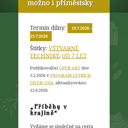
možno i příměstsky
Termín dílny:
19.7.2026
–
25.7.2026
Štítky:
VÝTVARNÉ
TECHNIKY
,
OD 7 LET
Publikoval(a)
OPEN ART
dne
5.2.2026 v
PROGRAM LETNÍCH
DÍLEN 2026
, aktualizováno:
12.6.2026
„Příběhy v
krajině“
Vydáme se společně na cestu