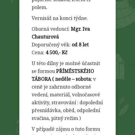
polem.
Vernisáž na konci týdne.
Oborná vedoucí:
Mgr. Iva
Chauturová
Doporučený věk:
od 8 let
Cena:
4 500,- Kč
U této dílny je možné účastnit
se formou
PŘÍMĚSTSKÉHO
TÁBORA ( neděle
– sobota
; v
ceně je zahrnuto odborné
vedení, materiál, volnočasové
aktivity, stravování : dopolední
přesnídávka, oběd, odpolední
svačina, pitný režim )
V případě zájmu o tuto formu