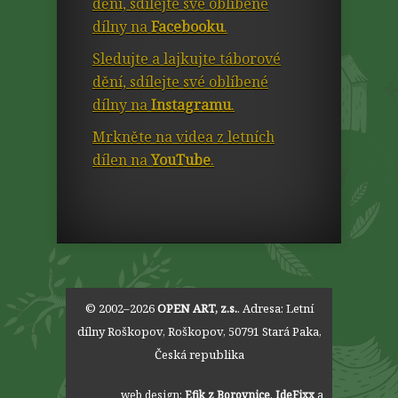
dění, sdílejte své oblíbené
dílny na
Facebooku
.
Sledujte a lajkujte táborové
dění, sdílejte své oblíbené
dílny na
Instagramu
.
Mrkněte na videa z letních
dílen na
YouTube
.
© 2002–2026
OPEN ART, z.s.
. Adresa:
Letní
dílny Roškopov
,
Roškopov
,
50791
Stará Paka
,
Česká republika
web design:
Efik z Borovnice
,
IdeFixx
a