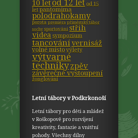
od 12 let
10 let
od 15
pantomima
let
polodrahokamy
porota
premiéra
příměstský tábor
střih
sportování
sochy
videa
sympozium
tancování
vernisáž
volné místo
výlety
výtvarné
techniky
zpěv
závěrečné vystoupení
žonglování
Letní tábory v Podkrkonoší
Letní tábory pro děti a mládež
v Roškopově pro rozvíjení
kreativity, fantazie a vnitřní
pohody. Všechny dílny