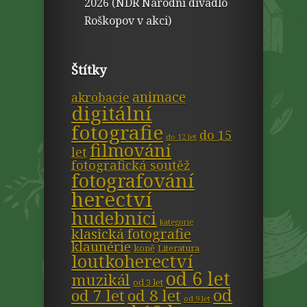
2026 (NDR Národní divadlo
Roškopov v akci)
Štítky
animace
akrobacie
digitální
fotografie
do 15
do 12 let
filmování
let
fotografická soutěž
fotografování
herectví
hudebníci
kategorie
klasická fotografie
klaunérie
koně
Literatura
loutkoherectví
od 6 let
muzikál
od 3 let
od
od 7 let
od 8 let
od 9 let