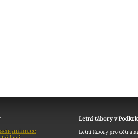
y
Letní tábory v Podkr
animace
acie
Letní tábory pro děti a 