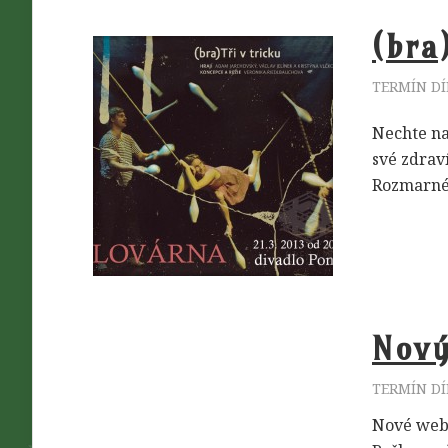
(bra
TERMÍN DÍ
Nechte na
své zdraví
Rozmarné 
Nov
TERMÍN DÍ
Nové webo