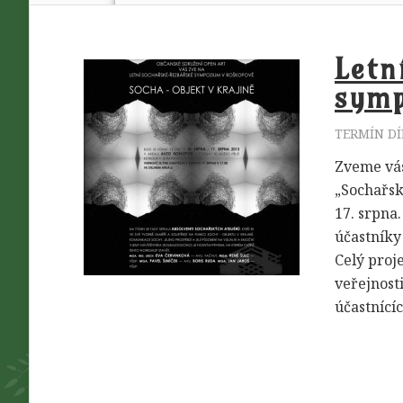
Letn
symp
TERMÍN DÍ
Zveme vás
„Sochařsk
17. srpna
účastníky 
Celý proj
veřejnosti
účastnícíc