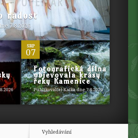
o radost
ne 7.8.2026
0
SRP
07
Fotografická dílna
sky
objevovala krásy
řeky Kamenice
8.2026
Publikoval(a)
Katka
dne 7.8.2026
Vyhledávání