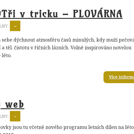
)Tři v tricku – PLOVÁRNA
LNY:
–
 sebe dýchnout atmosféru časů minulých, kdy muži pečova
 a těl. čistotu v říčních lázních. Volně inspirováno novelou
léto.
Více inform
ý web
LNY:
–
vky jsou tu včetně nového programu letních dílen na léto