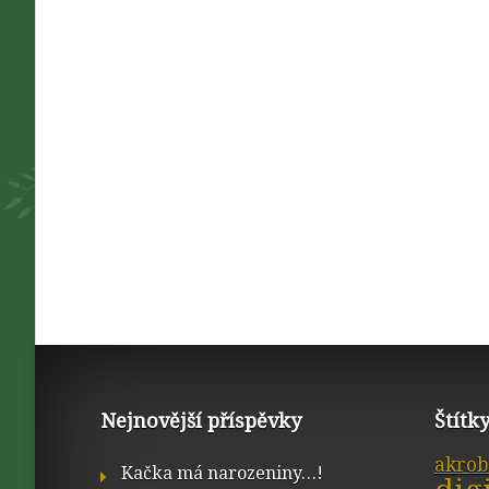
Nejnovější příspěvky
Štítk
akrob
Kačka má narozeniny…!