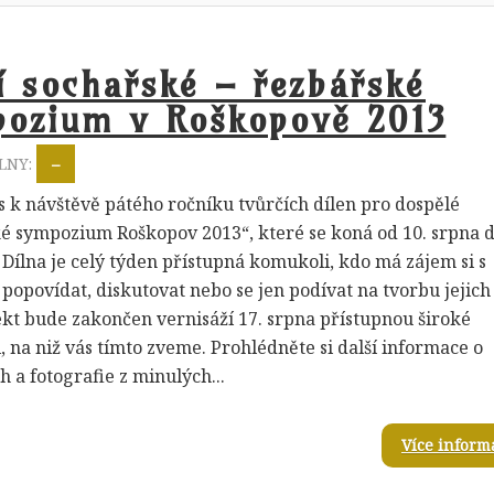
í sochařské – řezbářské
ozium v Roškopově 2013
LNY:
–
 k návštěvě pátého ročníku tvůrčích dílen pro dospělé
é sympozium Roškopov 2013“, které se koná od 10. srpna 
. Dílna je celý týden přístupná komukoli, kdo má zájem si s
popovídat, diskutovat nebo se jen podívat na tvorbu jejich 
ekt bude zakončen vernisáží 17. srpna přístupnou široké
, na niž vás tímto zveme. Prohlédněte si další informace o
h a fotografie z minulých...
Více inform