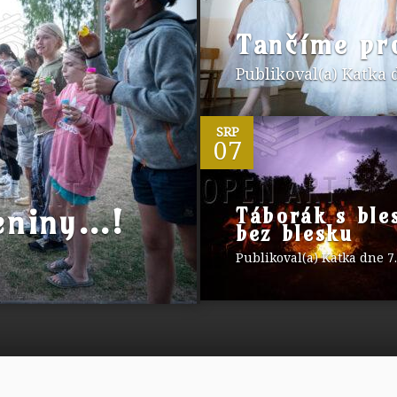
Tančíme pr
Publikoval(a)
Katka
d
0
SRP
07
eniny…!
Táborák s ble
bez blesku
Publikoval(a)
Katka
dne 7.