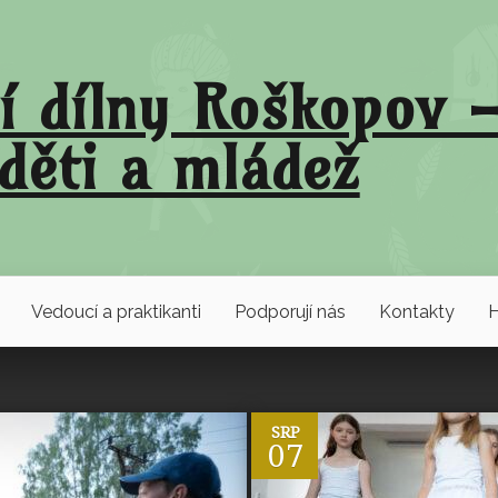
í dílny Roškopov –
děti a mládež
Vedoucí a praktikanti
Podporují nás
Kontakty
H
0
SRP
07