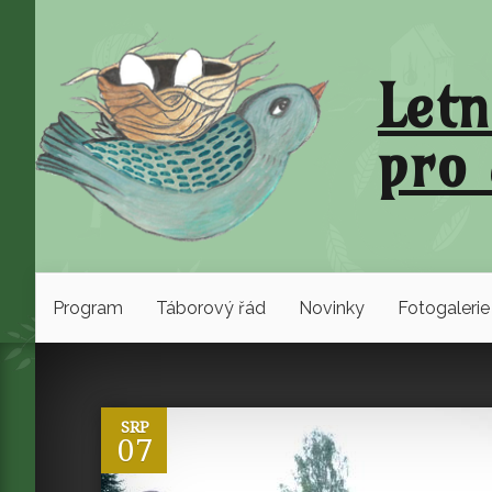
Letn
pro 
Program
Táborový řád
Novinky
Fotogalerie
0
SRP
07