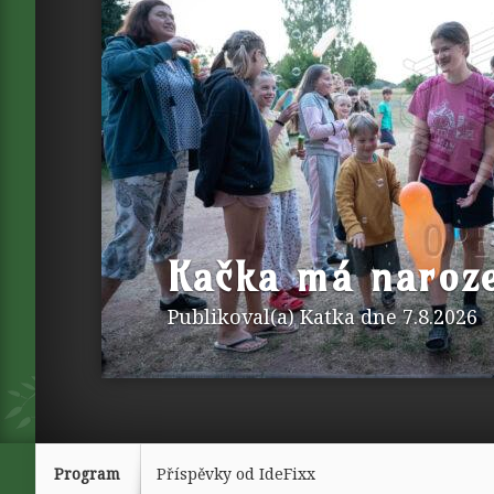
Kačka má naroz
Publikoval(a)
Katka
dne 7.8.2026
Program
Příspěvky od
IdeFixx