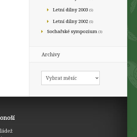
Letní dílny 2003
(5)
Letní dílny 2002
(5)
Sochařské sympozium
(3)
Archivy
konoší
mládež