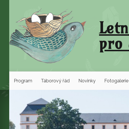
Letn
pro 
Program
Táborový řád
Novinky
Fotogalerie