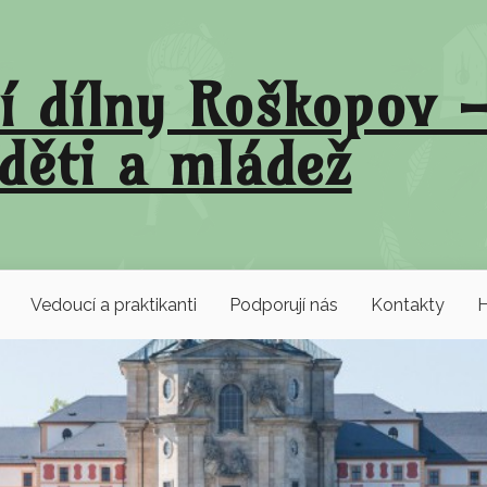
í dílny Roškopov –
děti a mládež
Vedoucí a praktikanti
Podporují nás
Kontakty
H