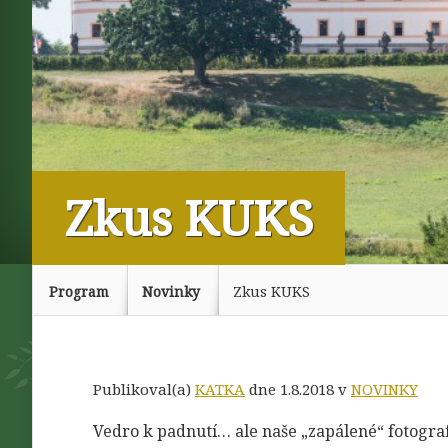
Zkus KUKS
Program
Novinky
Zkus KUKS
Publikoval(a)
KATKA
dne 1.8.2018 v
NOVINKY
Vedro k padnutí… ale naše „zapálené“ fotografy