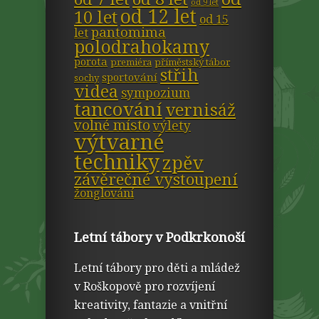
od 9 let
od 12 let
10 let
od 15
pantomima
let
polodrahokamy
porota
premiéra
příměstský tábor
střih
sportování
sochy
videa
sympozium
tancování
vernisáž
volné místo
výlety
výtvarné
techniky
zpěv
závěrečné vystoupení
žonglování
Letní tábory v Podkrkonoší
Letní tábory pro děti a mládež
v Roškopově pro rozvíjení
kreativity, fantazie a vnitřní