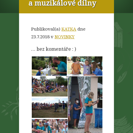
a muzikálové dílny
Publikoval(a)
KATKA
dne
23.7.2018 v
NOVINKY
… bez komentáře : )