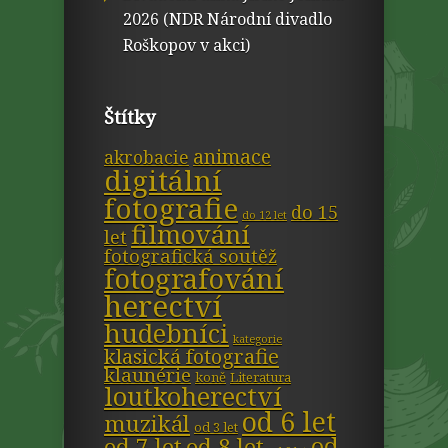
2026 (NDR Národní divadlo
Roškopov v akci)
Štítky
animace
akrobacie
digitální
fotografie
do 15
do 12 let
filmování
let
fotografická soutěž
fotografování
herectví
hudebníci
kategorie
klasická fotografie
klaunérie
koně
Literatura
loutkoherectví
od 6 let
muzikál
od 3 let
od
od 7 let
od 8 let