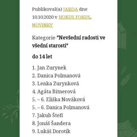
Publikoval(a)
JARDA
dne
10.10.2020 v
HOKUS FOKUS
,
NOVINKY
Kategorie
”Nevšední radosti ve
všední starosti”
do 14 let
1. Jan Zurynek
2. Danica Polmanová
3. Lenka Zurynková
4. Agáta Bitnerová
5. – 6. Eliška Nováková
5. – 6. Danica Polmanová
7. Jakub Štefl
8. Jonáš Šandera
9. Lukáš Dorotík