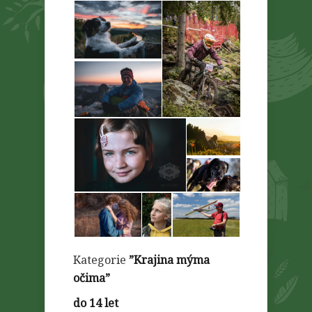
Kategorie
”Krajina mýma
očima”
do 14 let