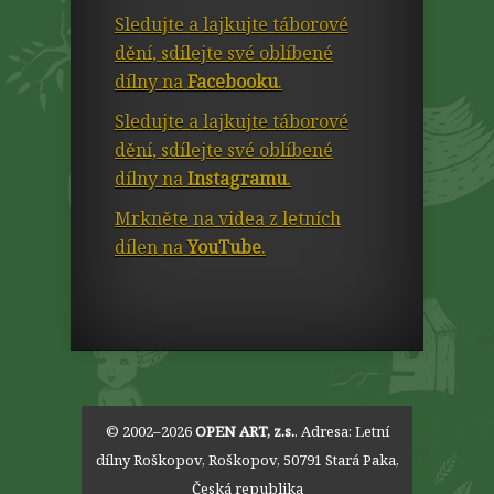
Sledujte a lajkujte táborové
dění, sdílejte své oblíbené
dílny na
Facebooku
.
Sledujte a lajkujte táborové
dění, sdílejte své oblíbené
dílny na
Instagramu
.
Mrkněte na videa z letních
dílen na
YouTube
.
© 2002–2026
OPEN ART, z.s.
. Adresa:
Letní
dílny Roškopov
,
Roškopov
,
50791
Stará Paka
,
Česká republika