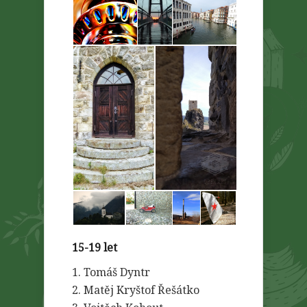
15-19 let
1. Tomáš Dyntr
2. Matěj Kryštof Řešátko