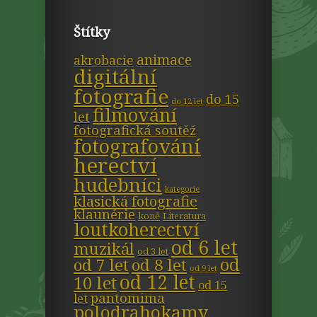
Štítky
animace
akrobacie
digitální
fotografie
do 15
do 12 let
filmování
let
fotografická soutěž
fotografování
herectví
hudebníci
kategorie
klasická fotografie
klaunérie
koně
Literatura
loutkoherectví
od 6 let
muzikál
od 3 let
od
od 7 let
od 8 let
od 9 let
od 12 let
10 let
od 15
pantomima
let
polodrahokamy