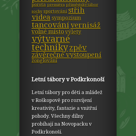
porota
premiéra
příměstský tábor
střih
sportování
sochy
videa
sympozium
tancování
vernisáž
volné místo
výlety
výtvarné
techniky
zpěv
závěrečné vystoupení
žonglování
Letní tábory v Podkrkonoší
Letní tábory pro děti a mládež
v Roškopově pro rozvíjení
kreativity, fantazie a vnitřní
pohody. Všechny dílny
probíhají na Novopacku v
Podkrkonoší.