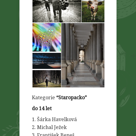
Kategorie
“Staropacko”
do 14 let
1. Šárka Havelková
2. Michal Ježek
3. František Beneš