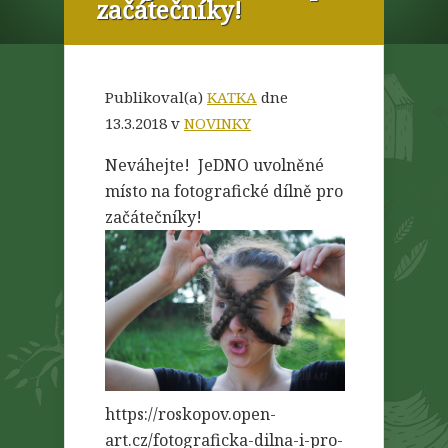
začátečníky!
Publikoval(a)
KATKA
dne
13.3.2018 v
NOVINKY
Neváhejte! JeDNO uvolněné
místo na fotografické dílně pro
začátečníky!
https://roskopov.open-
art.cz/fotograficka-dilna-i-pro-