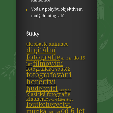
Voda v pohybu objektivem
malých fotografů
Štítky
animace
akrobacie
digitální
fotografie
do 15
do 12 let
filmování
let
fotografická soutěž
fotografování
herectví
hudebníci
kategorie
klasická fotografie
klaunérie
koně
Literatura
loutkoherectví
od 6 let
muzikál
od 3 let