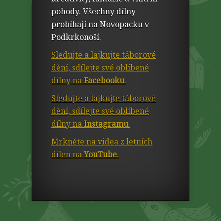
pohody. Všechny dílny
probíhají na Novopacku v
Podkrkonoší.
Sledujte a lajkujte táborové
dění, sdílejte své oblíbené
dílny na
Facebooku
.
Sledujte a lajkujte táborové
dění, sdílejte své oblíbené
dílny na
Instagramu
.
Mrkněte na videa z letních
dílen na
YouTube
.