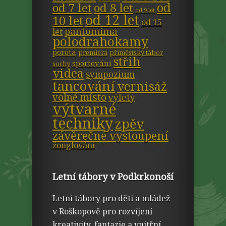
od
od 7 let
od 8 let
od 9 let
od 12 let
10 let
od 15
pantomima
let
polodrahokamy
porota
premiéra
příměstský tábor
střih
sportování
sochy
videa
sympozium
tancování
vernisáž
volné místo
výlety
výtvarné
techniky
zpěv
závěrečné vystoupení
žonglování
Letní tábory v Podkrkonoší
Letní tábory pro děti a mládež
v Roškopově pro rozvíjení
kreativity, fantazie a vnitřní