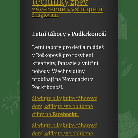
techniky
zpěv
závěrečné vystoupení
žonglování
Letní tábory v Podkrkonoší
Letní tábory pro děti a mládež
v Roškopově pro rozvíjení
kreativity, fantazie a vnitřní
pohody. Všechny dílny
probíhají na Novopacku v
Podkrkonoší.
Sledujte a lajkujte táborové
dění, sdílejte své oblíbené
dílny na
Facebooku
.
Sledujte a lajkujte táborové
dění, sdílejte své oblíbené