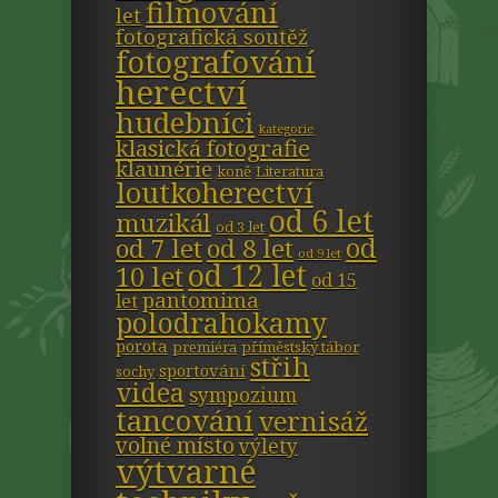
filmování
let
fotografická soutěž
fotografování
herectví
hudebníci
kategorie
klasická fotografie
klaunérie
koně
Literatura
loutkoherectví
od 6 let
muzikál
od 3 let
od
od 7 let
od 8 let
od 9 let
od 12 let
10 let
od 15
pantomima
let
polodrahokamy
porota
premiéra
příměstský tábor
střih
sportování
sochy
videa
sympozium
tancování
vernisáž
volné místo
výlety
výtvarné