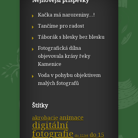
Nejnovější příspěvky
Kačka má narozeniny…!
Tančíme pro radost
Táborák s blesky bez blesku
Fotografická dílna
objevovala krásy řeky
Kamenice
Voda v pohybu objektivem
malých fotografů
Štítky
animace
akrobacie
digitální
fotografie
do 15
do 12 let