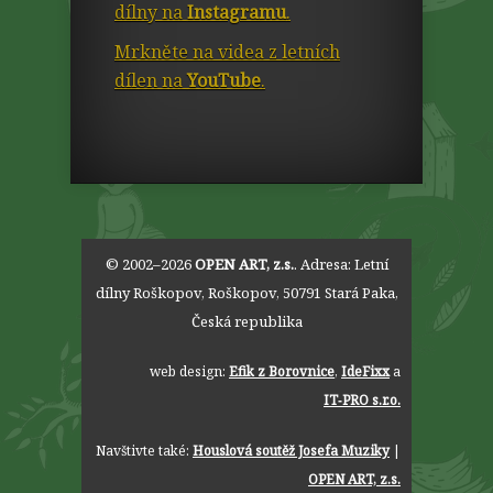
dílny na
Instagramu
.
Mrkněte na videa z letních
dílen na
YouTube
.
© 2002–2026
OPEN ART, z.s.
. Adresa:
Letní
dílny Roškopov
,
Roškopov
,
50791
Stará Paka
,
Česká republika
web design:
Efik z Borovnice
,
IdeFixx
a
IT‑PRO s.r.o.
Navštivte také:
Houslová soutěž Josefa Muziky
|
OPEN ART, z.s.