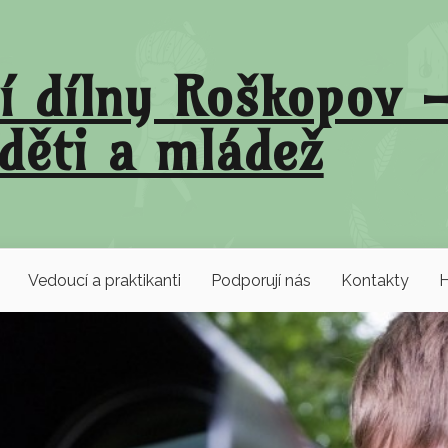
í dílny Roškopov –
děti a mládež
Vedoucí a praktikanti
Podporují nás
Kontakty
H