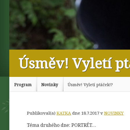
Úsměv! Vyletí pt
Program
Novinky
Úsměv! Vyletí ptáček!?
Publikoval(a)
KATKA
dne 18.7.2017 v
NOVINKY
Téma druhého dne: PORTRÉT…