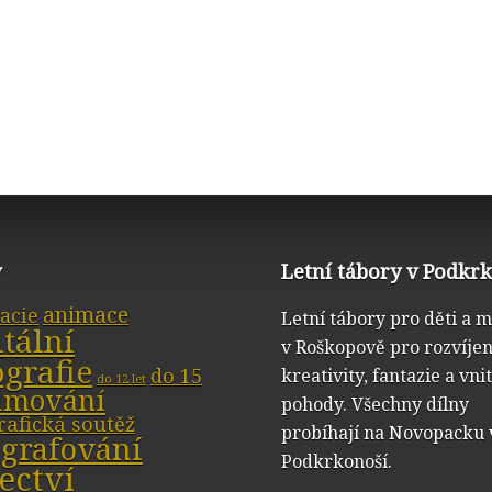
y
Letní tábory v Podkr
animace
acie
Letní tábory pro děti a 
itální
v Roškopově pro rozvíjen
ografie
do 15
kreativity, fantazie a vni
do 12 let
ilmování
pohody. Všechny dílny
rafická soutěž
probíhají na Novopacku 
ografování
Podkrkonoší.
ectví