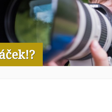
áček!?