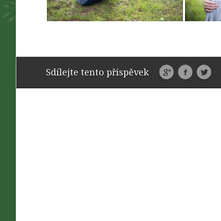
Sdílejte tento příspěvek