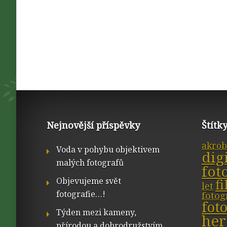
Nejnovější příspěvky
Štítk
akrob
Voda v pohybu objektivem
dig
malých fotografů
fot
Objevujeme svět
f
let
fotografie…!
fotog
fot
Týden mezi kameny,
her
přírodou a dobrodružstvím