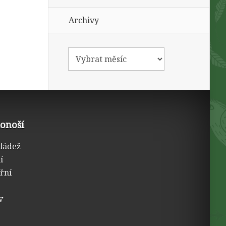
Archivy
konoší
mládež
í
třní
v