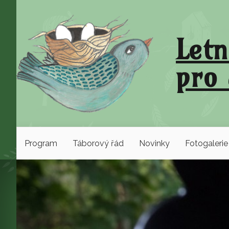
Letn
pro 
Program
Táborový řád
Novinky
Fotogalerie