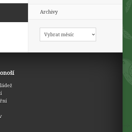
Archivy
konoší
mládež
í
třní
v