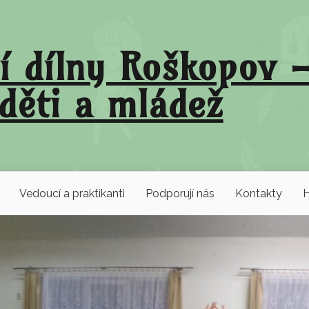
í dílny Roškopov –
děti a mládež
Vedoucí a praktikanti
Podporují nás
Kontakty
H