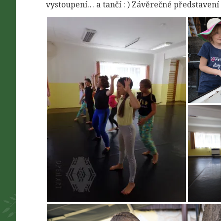
vystoupení… a tančí : ) Závěrečné představení