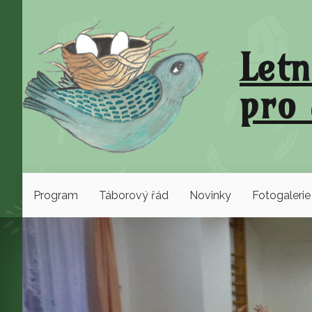
Letn
pro 
Program
Táborový řád
Novinky
Fotogalerie