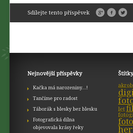
Sdílejte tento příspěvek
Nejnovější příspěvky
Štítk
akrob
Kačka má narozeniny…!
dig
fot
Tančíme pro radost
f
let
Táborák s blesky bez blesku
fotog
fot
Fotografická dílna
her
objevovala krásy řeky