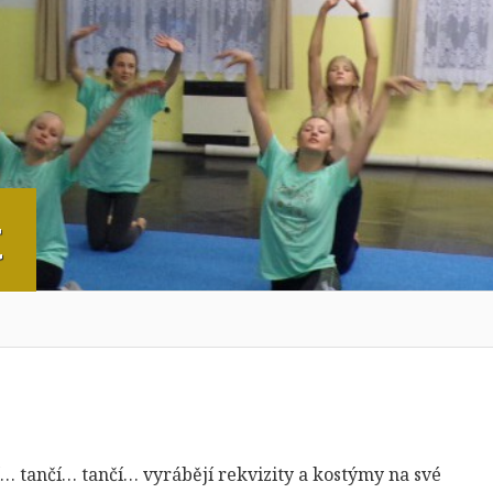
t
… tančí… tančí… vyrábějí rekvizity a kostýmy na své