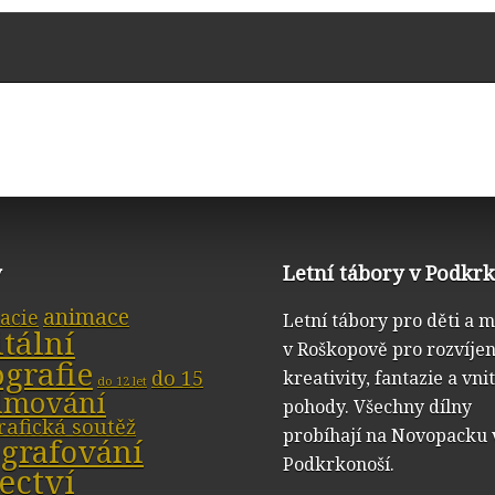
y
Letní tábory v Podkr
animace
acie
Letní tábory pro děti a 
itální
v Roškopově pro rozvíjen
ografie
do 15
kreativity, fantazie a vni
do 12 let
ilmování
pohody. Všechny dílny
rafická soutěž
probíhají na Novopacku 
ografování
Podkrkonoší.
ectví