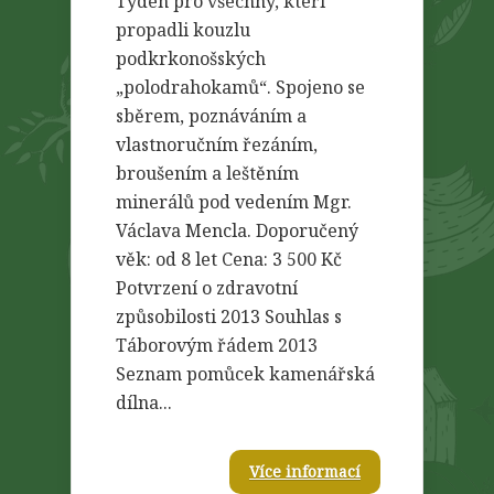
Týden pro všechny, kteří
propadli kouzlu
podkrkonošských
„polodrahokamů“. Spojeno se
sběrem, poznáváním a
vlastnoručním řezáním,
broušením a leštěním
minerálů pod vedením Mgr.
Václava Mencla. Doporučený
věk: od 8 let Cena: 3 500 Kč
Potvrzení o zdravotní
způsobilosti 2013 Souhlas s
Táborovým řádem 2013
Seznam pomůcek kamenářská
dílna...
Více informací