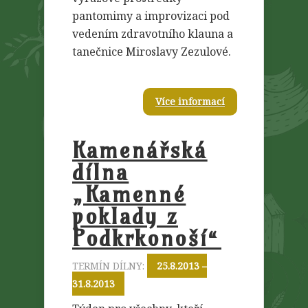
pantomimy a improvizaci pod
vedením zdravotního klauna a
tanečnice Miroslavy Zezulové.
Více informací
Kamenářská
dílna
„Kamenné
poklady z
Podkrkonoší“
TERMÍN DÍLNY:
25.8.2013 –
31.8.2013