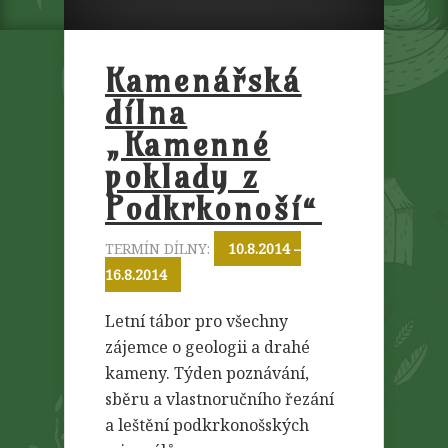
Kamenářská
dílna
„Kamenné
poklady z
Podkrkonoší“
TERMÍN DÍLNY:
10.8.2014 –
16.8.2014
Letní tábor pro všechny
zájemce o geologii a drahé
kameny. Týden poznávání,
sběru a vlastnoručního řezání
a leštění podkrkonošských