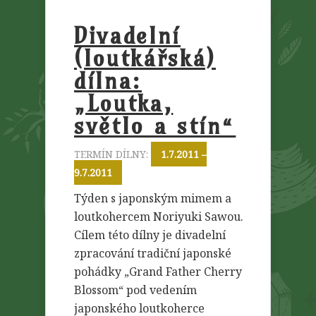
Divadelní
(loutkářská)
dílna:
„Loutka,
světlo a stín“
TERMÍN DÍLNY:
1.7.2011 –
9.7.2011
Týden s japonským mimem a
loutkohercem Noriyuki Sawou.
Cílem této dílny je divadelní
zpracování tradiční japonské
pohádky „Grand Father Cherry
Blossom“ pod vedením
japonského loutkoherce