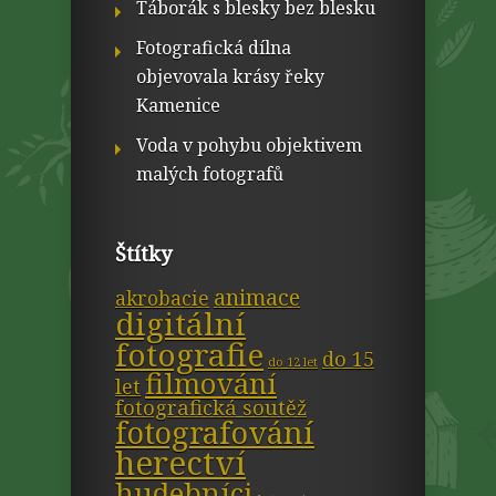
Táborák s blesky bez blesku
Fotografická dílna
objevovala krásy řeky
Kamenice
Voda v pohybu objektivem
malých fotografů
Štítky
animace
akrobacie
digitální
fotografie
do 15
do 12 let
filmování
let
fotografická soutěž
fotografování
herectví
hudebníci