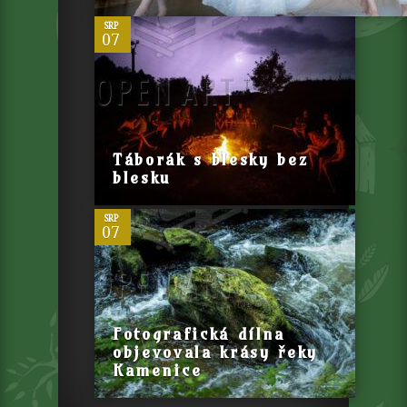
SRP
07
0
Táborák s blesky bez
blesku
SRP
07
Fotografická dílna
objevovala krásy řeky
Kamenice