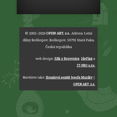
© 2002–2026
OPEN ART, z.s.
. Adresa:
Letní
dílny Roškopov
,
Roškopov
,
50791
Stará Paka
,
Česká republika
web design:
Efik z Borovnice
,
IdeFixx
a
IT‑PRO s.r.o.
Navštivte také:
Houslová soutěž Josefa Muziky
|
OPEN ART, z.s.