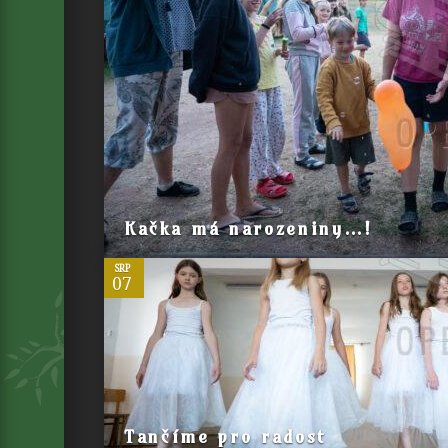
0
Kačka má narozeniny…!
SRP
07
0
Tančíme pro radost