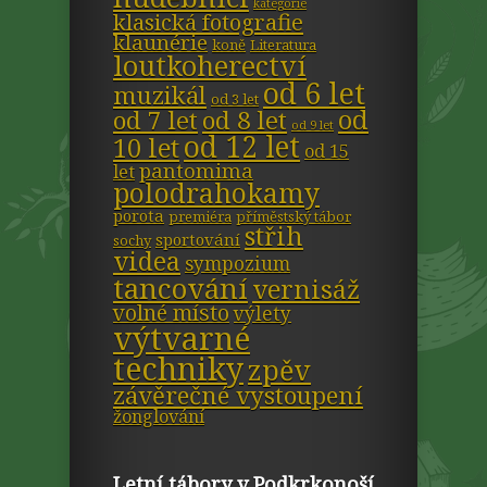
kategorie
klasická fotografie
klaunérie
koně
Literatura
loutkoherectví
od 6 let
muzikál
od 3 let
od
od 7 let
od 8 let
od 9 let
od 12 let
10 let
od 15
pantomima
let
polodrahokamy
porota
premiéra
příměstský tábor
střih
sportování
sochy
videa
sympozium
tancování
vernisáž
volné místo
výlety
výtvarné
techniky
zpěv
závěrečné vystoupení
žonglování
Letní tábory v Podkrkonoší