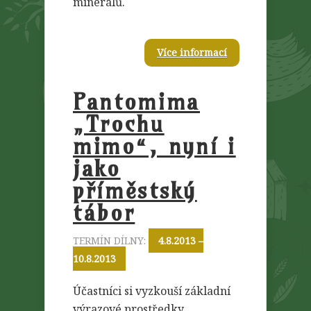
minerálů.
Více informací
Pantomima
„Trochu
mimo“, nyní i
jako
příměstský
tábor
TERMÍN DÍLNY:
4.8.2013 –
10.8.2013
Účastníci si vyzkouší základní
výrazové prostředky