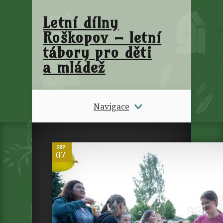
Letní dílny
Roškopov – letní
tábory pro děti
a mládež
Navigace
0
SRP
07