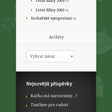
Letní dílny 2003
(5)
Letní dílny 2002
(5)
Sochařské sympozium
(3)
Archivy
Nejnovější příspěvky
Kačka má narozeniny…!
Tančíme pro radost