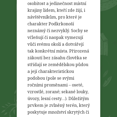
osobitost a jedinečnost místní
krajiny lidem, kteří zde žijí, i
návštěvníkům, pro které je
charakter Podkrkonoší
neznámý či nezvyklý. Sochy se
včleňují či naopak vymezují
vůči svému okolí a dotvářejí
tak konkrétní místa. Přirozená
zákoutí bez zásahu člověka se
střídají se zemědělskou půdou
a její charakteristickou
podobou (pole se svými
ročními proměnami – oseté,
vzrostlé, zorané; sekané louky,
úvozy, lesní cesty…). Důležitým
prvkem je zvlněný terén, který
poskytuje množství skrytých či