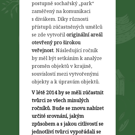
postupně sochařský „park“
zaměřený na komunikaci
s divákem. Díky různosti
přístupů zúčastněných umělců
se zde vytvořil
originální areál
otevřený pro širokou
veřejnost
. Následující ročník
by měl být setkáním k analýze
proměn objektů v krajině,
souvislostí mezi vytvořenými
objekty a k úpravám objektů.
V létě 2014 by se měli zúčastnit
tvůrci ze všech minulých
ročníků. Bude se znovu nabízet
určité srovnání, jakým
způsobem a s jakou citlivostí se
jednotliví tvůrci vypořádali se