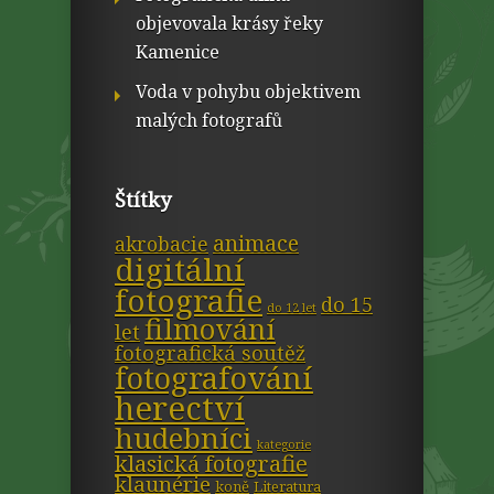
objevovala krásy řeky
Kamenice
Voda v pohybu objektivem
malých fotografů
Štítky
animace
akrobacie
digitální
fotografie
do 15
do 12 let
filmování
let
fotografická soutěž
fotografování
herectví
hudebníci
kategorie
klasická fotografie
klaunérie
koně
Literatura