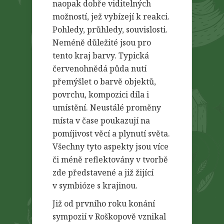
naopak dobře viditelných
možností, jež vybízejí k reakci.
Pohledy, průhledy, souvislosti.
Neméně důležité jsou pro
tento kraj barvy. Typická
červenohnědá půda nutí
přemýšlet o barvě objektů,
povrchu, kompozici díla i
umístění. Neustálé proměny
místa v čase poukazují na
pomíjivost věcí a plynutí světa.
Všechny tyto aspekty jsou více
či méně reflektovány v tvorbě
zde představené a již žijící
v symbióze s krajinou.
Již od prvního roku konání
sympozií v Roškopově vznikal