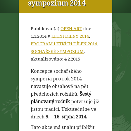
sympozium 2014
Publikoval(a)
OPEN ART
dne
1.1.2014 v
LETNÍ DÍLNY 2014
,
PROGRAM LETNÍCH DÍLEN 2014
,
SOCHAŘSKÉ SYMPOZIUM
,
aktualizováno:
4.2.2015
Koncepce sochařského
sympozia pro rok 2014
navazuje obsahově na pět
předchozích ročníků.
Šestý
plánovaný ročník
potvrzuje již
jistou tradici. Uskuteční se ve
dnech
9. – 16. srpna 2014
.
Tato akce má snahu přiblížit