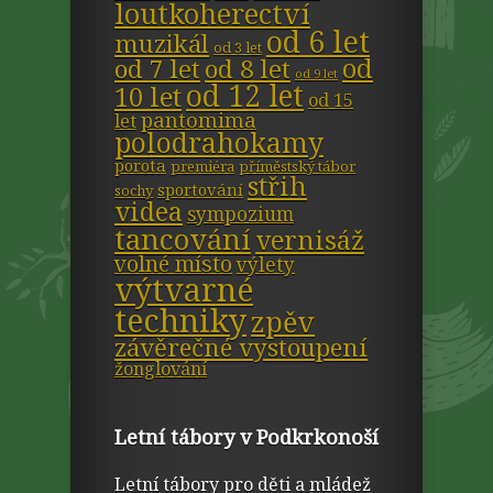
loutkoherectví
od 6 let
muzikál
od 3 let
od
od 7 let
od 8 let
od 9 let
od 12 let
10 let
od 15
pantomima
let
polodrahokamy
porota
premiéra
příměstský tábor
střih
sportování
sochy
videa
sympozium
tancování
vernisáž
volné místo
výlety
výtvarné
techniky
zpěv
závěrečné vystoupení
žonglování
Letní tábory v Podkrkonoší
Letní tábory pro děti a mládež