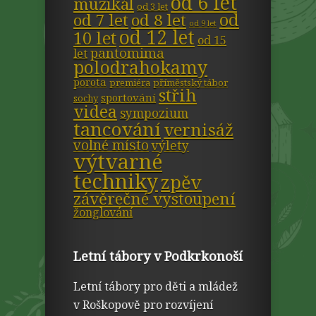
od 6 let
muzikál
od 3 let
od
od 7 let
od 8 let
od 9 let
od 12 let
10 let
od 15
pantomima
let
polodrahokamy
porota
premiéra
příměstský tábor
střih
sportování
sochy
videa
sympozium
tancování
vernisáž
volné místo
výlety
výtvarné
techniky
zpěv
závěrečné vystoupení
žonglování
Letní tábory v Podkrkonoší
Letní tábory pro děti a mládež
v Roškopově pro rozvíjení