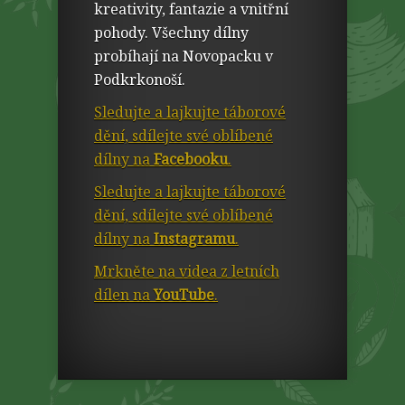
kreativity, fantazie a vnitřní
pohody. Všechny dílny
probíhají na Novopacku v
Podkrkonoší.
Sledujte a lajkujte táborové
dění, sdílejte své oblíbené
dílny na
Facebooku
.
Sledujte a lajkujte táborové
dění, sdílejte své oblíbené
dílny na
Instagramu
.
Mrkněte na videa z letních
dílen na
YouTube
.