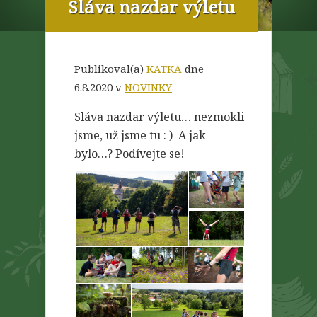
Sláva nazdar výletu
Publikoval(a)
KATKA
dne
6.8.2020 v
NOVINKY
Sláva nazdar výletu… nezmokli
jsme, už jsme tu : ) A jak
bylo…? Podívejte se!