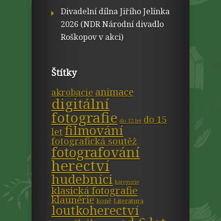
Divadelní dílna Jiřího Jelínka
2026 (NDR Národní divadlo
Roškopov v akci)
Štítky
animace
akrobacie
digitální
fotografie
do 15
do 12 let
filmování
let
fotografická soutěž
fotografování
herectví
hudebníci
kategorie
klasická fotografie
klaunérie
koně
Literatura
loutkoherectví