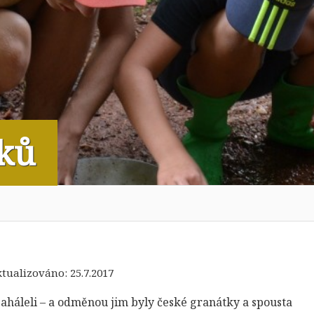
ků
aktualizováno:
25.7.2017
aháleli – a odměnou jim byly české granátky a spousta