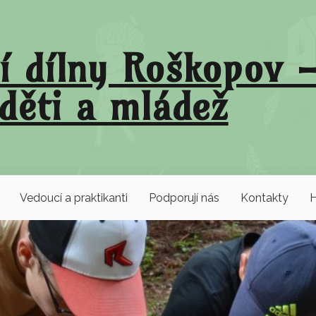
í dílny Roškopov –
děti a mládež
Vedoucí a praktikanti
Podporují nás
Kontakty
H