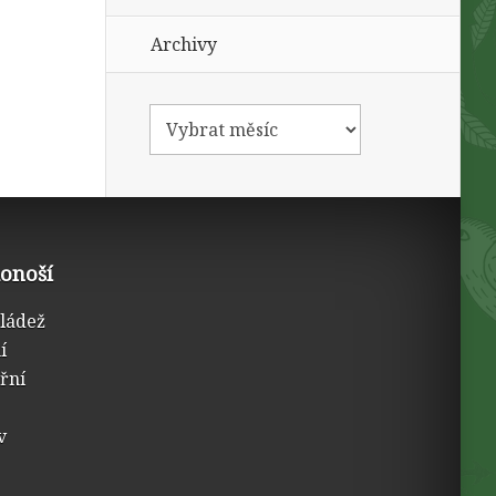
Archivy
konoší
mládež
í
třní
v