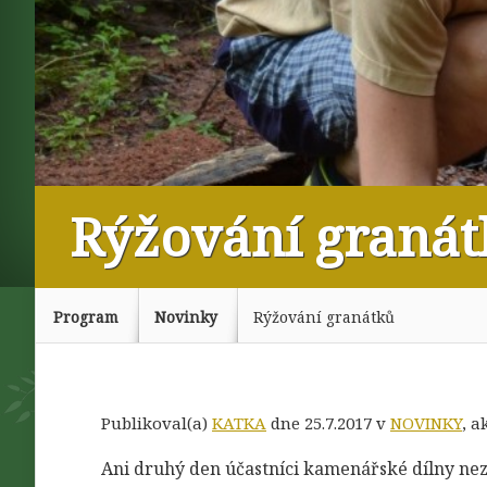
Rýžování granát
Program
Novinky
Rýžování granátků
Publikoval(a)
KATKA
dne 25.7.2017 v
NOVINKY
, 
Ani druhý den účastníci kamenářské dílny nez