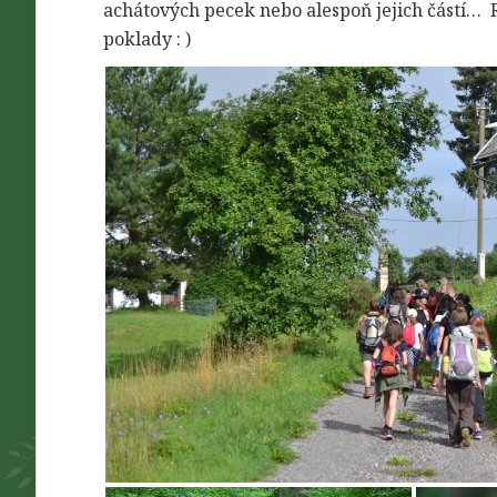
achátových pecek nebo alespoň jejich částí… Ro
poklady : )