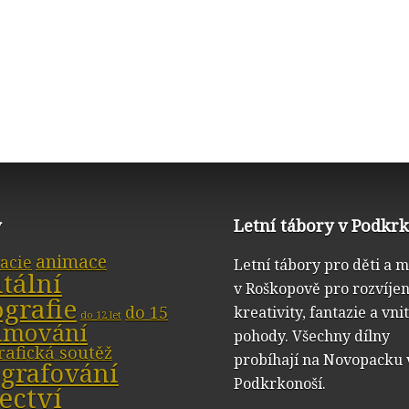
y
Letní tábory v Podkr
animace
acie
Letní tábory pro děti a 
itální
v Roškopově pro rozvíjen
ografie
do 15
kreativity, fantazie a vni
do 12 let
ilmování
pohody. Všechny dílny
rafická soutěž
probíhají na Novopacku 
ografování
Podkrkonoší.
ectví