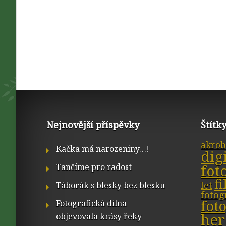
Nejnovější příspěvky
Štítk
akrob
Kačka má narozeniny…!
dig
fot
Tančíme pro radost
f
let
Táborák s blesky bez blesku
fotog
fot
Fotografická dílna
her
objevovala krásy řeky