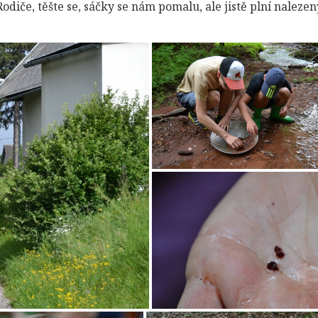
diče, těšte se, sáčky se nám pomalu, ale jistě plní naleze