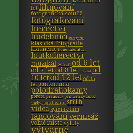
do 15
do 12 let
filmování
let
fotografická soutěž
fotografování
herectví
hudebníci
kategorie
klasická fotografie
klaunérie
koně
Literatura
loutkoherectví
od 6 let
muzikál
od 3 let
od
od 7 let
od 8 let
od 9 let
od 12 let
10 let
od 15
pantomima
let
polodrahokamy
porota
premiéra
příměstský tábor
střih
sportování
sochy
videa
sympozium
tancování
vernisáž
volné místo
výlety
výtvarné