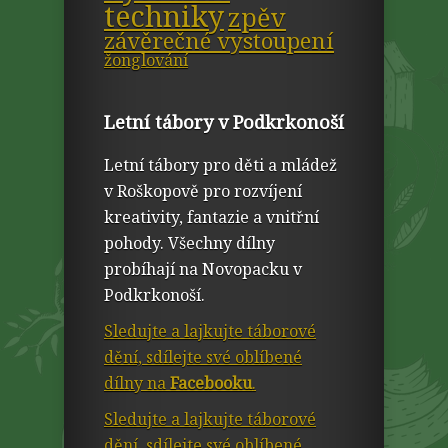
techniky
zpěv
závěrečné vystoupení
žonglování
Letní tábory v Podkrkonoší
Letní tábory pro děti a mládež
v Roškopově pro rozvíjení
kreativity, fantazie a vnitřní
pohody. Všechny dílny
probíhají na Novopacku v
Podkrkonoší.
Sledujte a lajkujte táborové
dění, sdílejte své oblíbené
dílny na
Facebooku
.
Sledujte a lajkujte táborové
dění, sdílejte své oblíbené