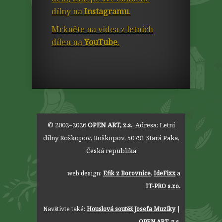
dílny na
Instagramu
.
Mrkněte na videa z letních
dílen na
YouTube
.
© 2002–2026
OPEN ART, z.s.
. Adresa:
Letní
dílny Roškopov
,
Roškopov
,
50791
Stará Paka
,
Česká republika
web design:
Efik z Borovnice
,
IdeFixx
a
IT‑PRO s.r.o.
Navštivte také:
Houslová soutěž Josefa Muziky
|
OPEN ART, z.s.