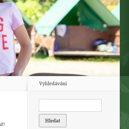
Vyhledávání
áž!