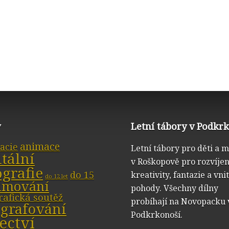
y
Letní tábory v Podkr
animace
acie
Letní tábory pro děti a 
itální
v Roškopově pro rozvíjen
ografie
do 15
kreativity, fantazie a vni
do 12 let
ilmování
pohody. Všechny dílny
rafická soutěž
probíhají na Novopacku 
ografování
Podkrkonoší.
ectví