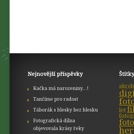
Nejnovější příspěvky
Štítk
akrob
Kačka má narozeniny…!
dig
fot
Tančíme pro radost
f
let
Táborák s blesky bez blesku
fotog
fot
Fotografická dílna
her
objevovala krásy řeky