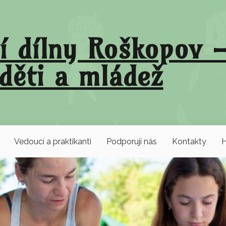
í dílny Roškopov –
děti a mládež
Vedoucí a praktikanti
Podporují nás
Kontakty
H