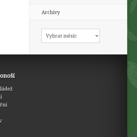
Archivy
konoší
mládež
í
třní
v