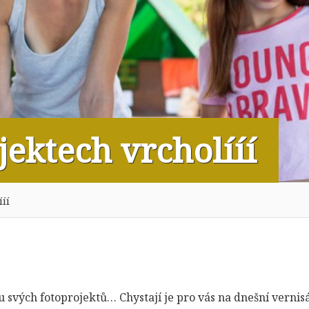
jektech vrcholííí
ííí
ou svých fotoprojektů… Chystají je pro vás na dnešní vernis