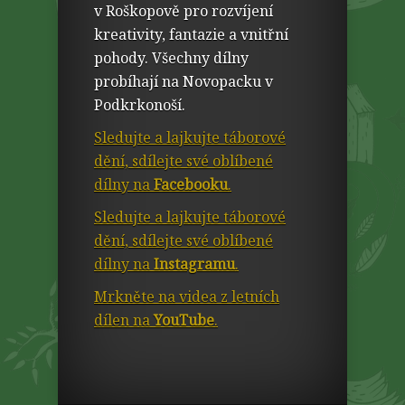
v Roškopově pro rozvíjení
kreativity, fantazie a vnitřní
pohody. Všechny dílny
probíhají na Novopacku v
Podkrkonoší.
Sledujte a lajkujte táborové
dění, sdílejte své oblíbené
dílny na
Facebooku
.
Sledujte a lajkujte táborové
dění, sdílejte své oblíbené
dílny na
Instagramu
.
Mrkněte na videa z letních
dílen na
YouTube
.