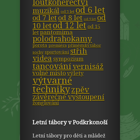
loutkoherectví
od 6 let
muzikál
od 3 let
od
od 7 let
od 8 let
od 9 let
od 12 let
10 let
od 15
pantomima
let
polodrahokamy
porota
premiéra
příměstský tábor
střih
sportování
sochy
videa
sympozium
tancování
vernisáž
volné místo
výlety
výtvarné
techniky
zpěv
závěrečné vystoupení
žonglování
Letní tábory v Podkrkonoší
Letní tábory pro děti a mládež