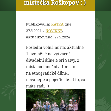
místečka Roškopov : )
Publikoval(a)
KATKA
dne
27.5.2024 v
NOVINKY
,
aktualizováno:
27.5.2024
Poslední volná místa: aktuálně
1 uvolněné na výtvarně
divadelní dílně Nori Sawy, 2
místa na taneční a 1 místo
na etnografické dílně…
neváhejte a pojeďte dělat to, co
máte rádi : )