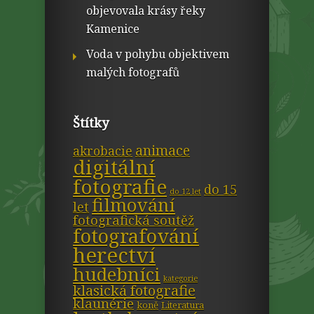
objevovala krásy řeky
Kamenice
Voda v pohybu objektivem
malých fotografů
Štítky
animace
akrobacie
digitální
fotografie
do 15
do 12 let
filmování
let
fotografická soutěž
fotografování
herectví
hudebníci
kategorie
klasická fotografie
klaunérie
koně
Literatura