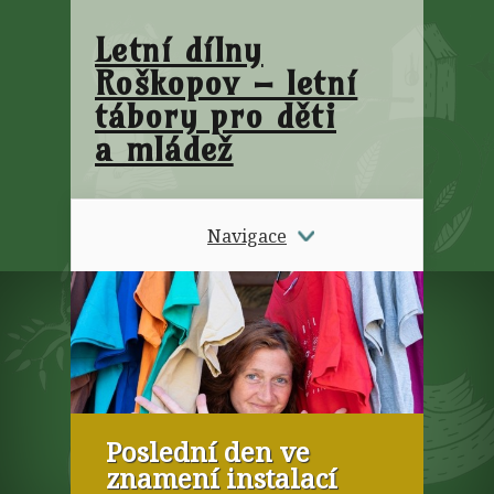
Letní dílny
Roškopov – letní
tábory pro děti
a mládež
Navigace
Poslední den ve
znamení instalací