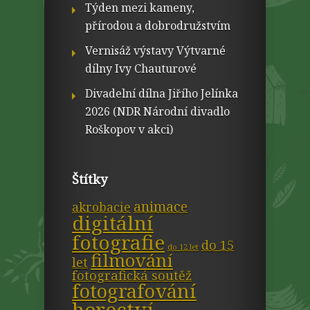
Týden mezi kameny,
přírodou a dobrodružstvím
Vernisáž výstavy Výtvarné
dílny Ivy Chauturové
Divadelní dílna Jiřího Jelínka
2026 (NDR Národní divadlo
Roškopov v akci)
Štítky
animace
akrobacie
digitální
fotografie
do 15
do 12 let
filmování
let
fotografická soutěž
fotografování