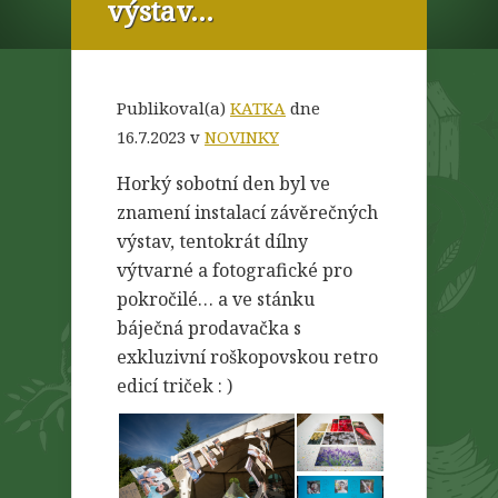
výstav…
Publikoval(a)
KATKA
dne
16.7.2023 v
NOVINKY
Horký sobotní den byl ve
znamení instalací závěrečných
výstav, tentokrát dílny
výtvarné a fotografické pro
pokročilé… a ve stánku
báječná prodavačka s
exkluzivní roškopovskou retro
edicí triček : )