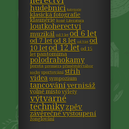
herectví
hudebníci
kategorie
klasická fotografie
klaunérie
koně
Literatura
loutkoherectví
od 6 let
muzikál
od 3 let
od
od 7 let
od 8 let
od 9 let
od 12 let
10 let
od 15
pantomima
let
polodrahokamy
porota
premiéra
příměstský tábor
střih
sportování
sochy
videa
sympozium
tancování
vernisáž
volné místo
výlety
výtvarné
techniky
zpěv
závěrečné vystoupení
žonglování