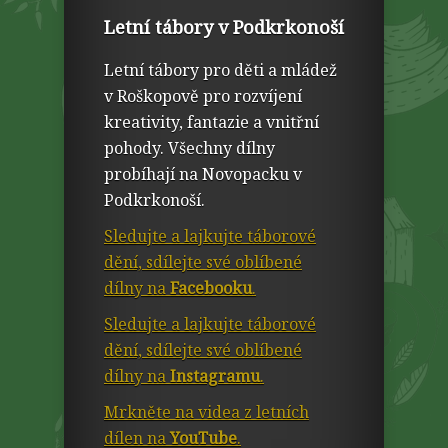
Letní tábory v Podkrkonoší
Letní tábory pro děti a mládež
v Roškopově pro rozvíjení
kreativity, fantazie a vnitřní
pohody. Všechny dílny
probíhají na Novopacku v
Podkrkonoší.
Sledujte a lajkujte táborové
dění, sdílejte své oblíbené
dílny na
Facebooku
.
Sledujte a lajkujte táborové
dění, sdílejte své oblíbené
dílny na
Instagramu
.
Mrkněte na videa z letních
dílen na
YouTube
.