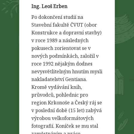
Ing. Leoš Erben
Po dokončení studií na
Stavební fakultě ČVUT (obor
Konstrukce a dopravní stavby)
v roce 1989 a následných
pokusech zorientovat se v
nových podmínkách, založil v
roce 1992 nějakým dodnes
nevysvětlitelným hnutím mysli
nakladatelství Gentiana.
Kromě vydávání knih,
průvodců, pohlednic pro
region Krkonoše a Český ráj se
v poslední době (15 let) zabývá
výrobou velkoformátových
fotografií. Koníček se mu stal
zaměstnáním a práce