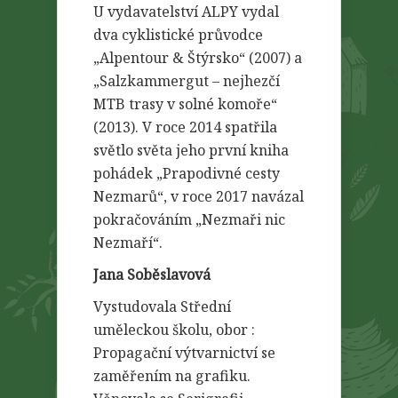
U vydavatelství ALPY vydal
dva cyklistické průvodce
„Alpentour & Štýrsko“ (2007) a
„Salzkammergut – nejhezčí
MTB trasy v solné komoře“
(2013). V roce 2014 spatřila
světlo světa jeho první kniha
pohádek „Prapodivné cesty
Nezmarů“, v roce 2017 navázal
pokračováním „Nezmaři nic
Nezmaří“.
Jana Soběslavová
V
ystudovala Střední
uměleckou školu, obor :
Propagační výtvarnictví se
zaměřením na grafiku.