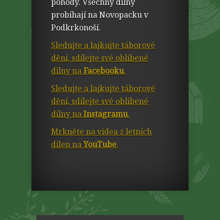
pohody. Všechny dílny
probíhají na Novopacku v
Podkrkonoší.
Sledujte a lajkujte táborové
dění, sdílejte své oblíbené
dílny na
Facebooku
.
Sledujte a lajkujte táborové
dění, sdílejte své oblíbené
dílny na
Instagramu
.
Mrkněte na videa z letních
dílen na
YouTube
.