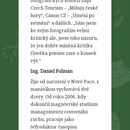
fotografických soutěží např:
Czech Tourism – „Miluju české
hory“, Canon CZ – „Umění po
setmění“ a dalších. „Sám jsem
ke svým fotografiím velmi
kritický ale, jsem toho názoru,
že jen dobře míněná kritika
člověka posune zase o kousek
výš.“
Ing. Daniel Polman
Žije od narození v Nové Pace, s
manželkou vychovává dvě
dcery. Od roku 2006, kdy
dokončil magisterské studium
managementu cestovního
ruchu, pracuje jako
šéfredaktor časopisu