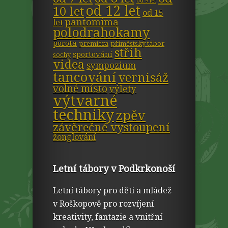
od 9 let
od 12 let
10 let
od 15
pantomima
let
polodrahokamy
porota
premiéra
příměstský tábor
střih
sportování
sochy
videa
sympozium
tancování
vernisáž
volné místo
výlety
výtvarné
techniky
zpěv
závěrečné vystoupení
žonglování
Letní tábory v Podkrkonoší
Letní tábory pro děti a mládež
v Roškopově pro rozvíjení
kreativity, fantazie a vnitřní