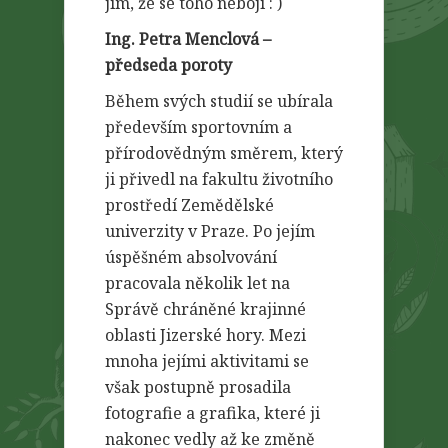
jim, že se toho nebojí : )
Ing. Petra Menclová –
předseda poroty
Během svých studií se ubírala
především sportovním a
přírodovědným směrem, který
ji přivedl na fakultu životního
prostředí Zemědělské
univerzity v Praze. Po jejím
úspěšném absolvování
pracovala několik let na
Správě chráněné krajinné
oblasti Jizerské hory. Mezi
mnoha jejími aktivitami se
však postupně prosadila
fotografie a grafika, které ji
nakonec vedly až ke změně