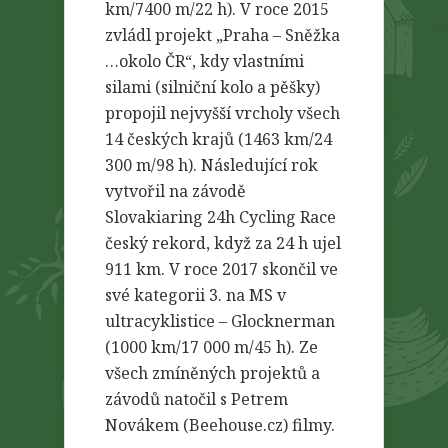
km/7400 m/22 h). V roce 2015
zvládl projekt „Praha – Sněžka
…okolo ČR“, kdy vlastními
silami (silniční kolo a pěšky)
propojil nejvyšší vrcholy všech
14 českých krajů (1463 km/24
300 m/98 h). Následující rok
vytvořil na závodě
Slovakiaring 24h Cycling Race
český rekord, když za 24 h ujel
911 km. V roce 2017 skončil ve
své kategorii 3. na MS v
ultracyklistice – Glocknerman
(1000 km/17 000 m/45 h). Ze
všech zmíněných projektů a
závodů natočil s Petrem
Novákem (Beehouse.cz) filmy.