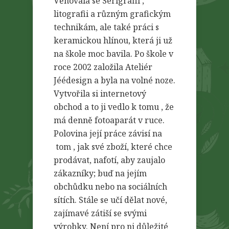
Věnovala se Serigrafii ,
litografii a různým grafickým
technikám, ale také práci s
keramickou hlínou, která ji už
na škole moc bavila. Po škole v
roce 2002 založila Ateliér
Jéédesign a byla na volné noze.
Vytvořila si internetový
obchod a to ji vedlo k tomu , že
má denně fotoaparát v ruce.
Polovina její práce závisí na
tom , jak své zboží, které chce
prodávat, nafotí, aby zaujalo
zákazníky; buď na jejím
obchůdku nebo na sociálních
sítích. Stále se učí dělat nové,
zajímavé zátiší se svými
výrobky. Není pro ni důležité