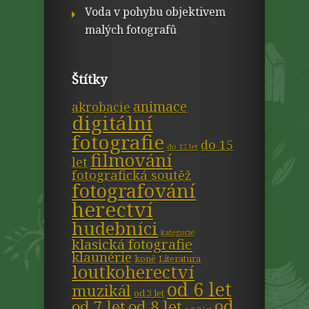
Voda v pohybu objektivem
malých fotografů
Štítky
animace
akrobacie
digitální
fotografie
do 15
do 12 let
filmování
let
fotografická soutěž
fotografování
herectví
hudebníci
kategorie
klasická fotografie
klaunérie
koně
Literatura
loutkoherectví
od 6 let
muzikál
od 3 let
od
od 7 let
od 8 let