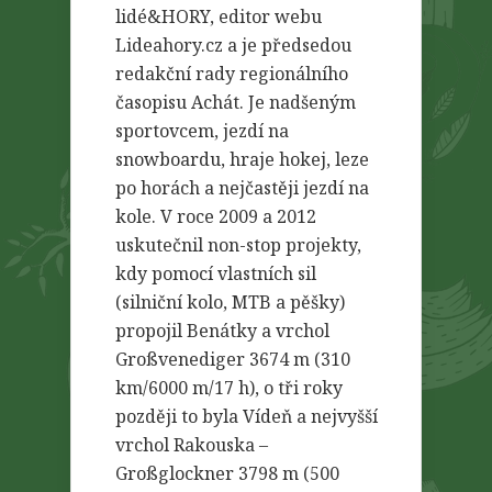
lidé&HORY, editor webu
Lideahory.cz a je předsedou
redakční rady regionálního
časopisu Achát. Je nadšeným
sportovcem, jezdí na
snowboardu, hraje hokej, leze
po horách a nejčastěji jezdí na
kole. V roce 2009 a 2012
uskutečnil non-stop projekty,
kdy pomocí vlastních sil
(silniční kolo, MTB a pěšky)
propojil Benátky a vrchol
Großvenediger 3674 m (310
km/6000 m/17 h), o tři roky
později to byla Vídeň a nejvyšší
vrchol Rakouska –
Großglockner 3798 m (500