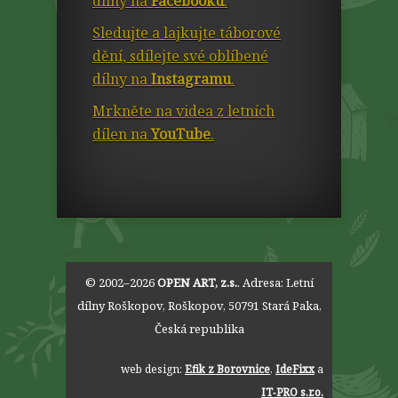
dílny na
Facebooku
.
Sledujte a lajkujte táborové
dění, sdílejte své oblíbené
dílny na
Instagramu
.
Mrkněte na videa z letních
dílen na
YouTube
.
© 2002–2026
OPEN ART, z.s.
. Adresa:
Letní
dílny Roškopov
,
Roškopov
,
50791
Stará Paka
,
Česká republika
web design:
Efik z Borovnice
,
IdeFixx
a
IT‑PRO s.r.o.