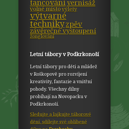
tancování
vernisáž
volné místo
výlety
výtvarné
techniky
zpěv
závěrečné vystoupení
žonglování
Letní tábory v Podkrkonoší
Letní tábory pro děti a mládež
v Roškopově pro rozvíjení
kreativity, fantazie a vnitřní
pohody. Všechny dílny
probíhají na Novopacku v
Podkrkonoší.
Sledujte a lajkujte táborové
dění, sdílejte své oblíbené