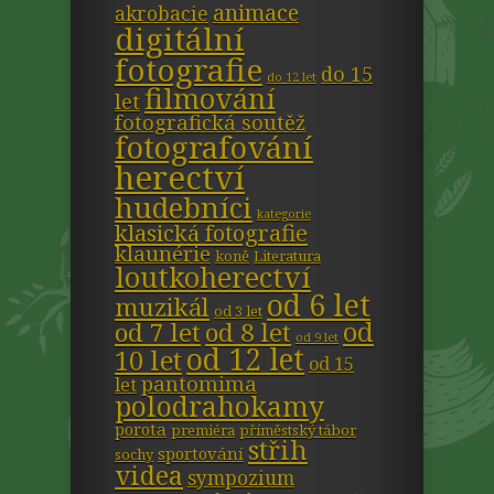
animace
akrobacie
digitální
fotografie
do 15
do 12 let
filmování
let
fotografická soutěž
fotografování
herectví
hudebníci
kategorie
klasická fotografie
klaunérie
koně
Literatura
loutkoherectví
od 6 let
muzikál
od 3 let
od
od 7 let
od 8 let
od 9 let
od 12 let
10 let
od 15
pantomima
let
polodrahokamy
porota
premiéra
příměstský tábor
střih
sportování
sochy
videa
sympozium