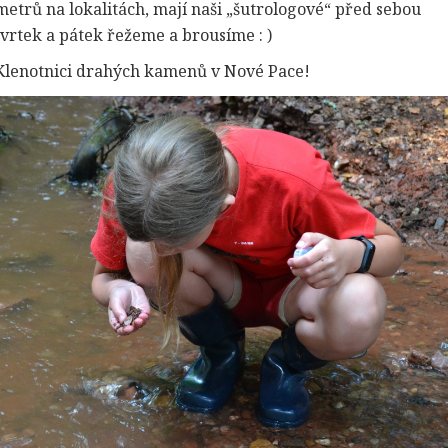
etrů na lokalitách, mají naši „šutrologové“ před sebou
rtek a pátek řežeme a brousíme : )
lenotnici drahých kamenů v Nové Pace!