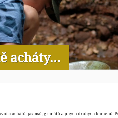
tě acháty…
vníci achátů, jaspisů, granátů a jiných drahých kamenů. P