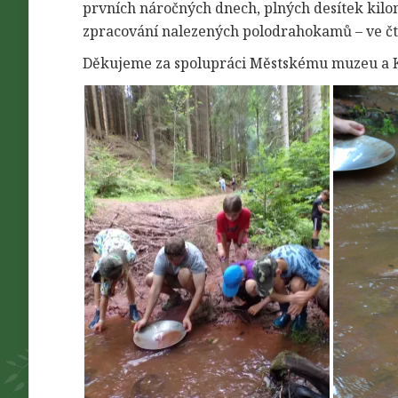
prvních náročných dnech, plných desítek kilom
zpracování nalezených polodrahokamů – ve čtv
Děkujeme za spolupráci Městskému muzeu a K