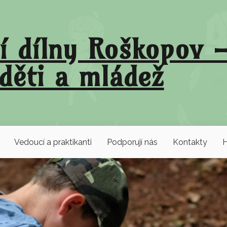
í dílny Roškopov –
děti a mládež
Vedoucí a praktikanti
Podporují nás
Kontakty
H