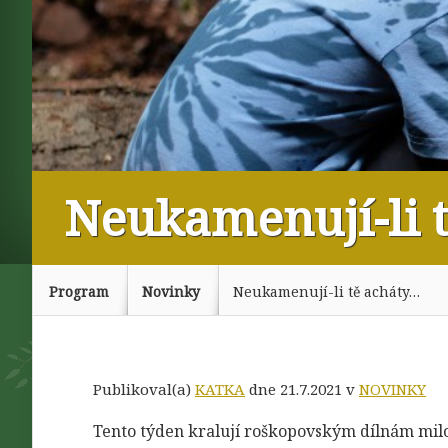
Neukamenují-li 
Program
Novinky
Neukamenují-li tě acháty…
Publikoval(a)
KATKA
dne 21.7.2021 v
NOVINKY
Tento týden kralují roškopovským dílnám milo