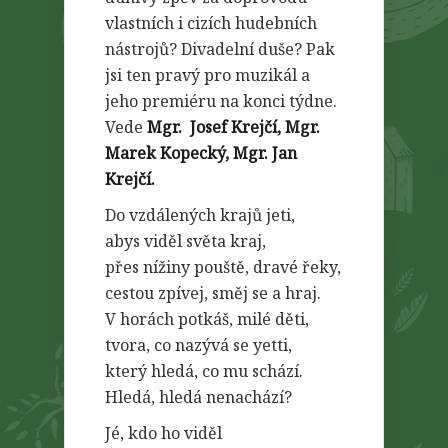
vlastních i cizích hudebních
nástrojů? Divadelní duše? Pak
jsi ten pravý pro muzikál a
jeho premiéru na konci týdne.
Vede
Mgr. Josef Krejčí, Mgr.
Marek Kopecký, Mgr. Jan
Krejčí.
Do vzdálených krajů jeti,
abys viděl světa kraj,
přes nížiny pouště, dravé řeky,
cestou zpívej, směj se a hraj.
V horách potkáš, milé děti,
tvora, co nazývá se yetti,
který hledá, co mu schází.
Hledá, hledá nenachází?
Jé, kdo ho viděl