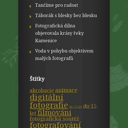
Tančíme pro radost
Táborák s blesky bez blesku
Fotografická dílna
objevovala krásy řeky
Kamenice
Voda v pohybu objektivem
malých fotografů
Štítky
animace
akrobacie
digitální
fotografie
do 15
do 12 let
filmování
let
fotografická soutěž
fotografování