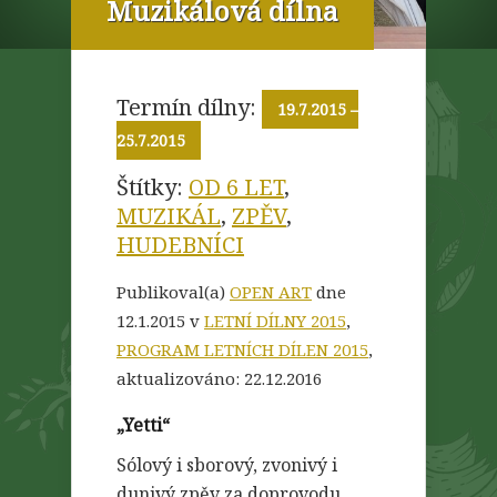
Muzikálová dílna
Termín dílny:
19.7.2015
–
25.7.2015
Štítky:
OD 6 LET
,
MUZIKÁL
,
ZPĚV
,
HUDEBNÍCI
Publikoval(a)
OPEN ART
dne
12.1.2015 v
LETNÍ DÍLNY 2015
,
PROGRAM LETNÍCH DÍLEN 2015
,
aktualizováno:
22.12.2016
„Yetti“
Sólový i sborový, zvonivý i
dunivý zpěv za doprovodu