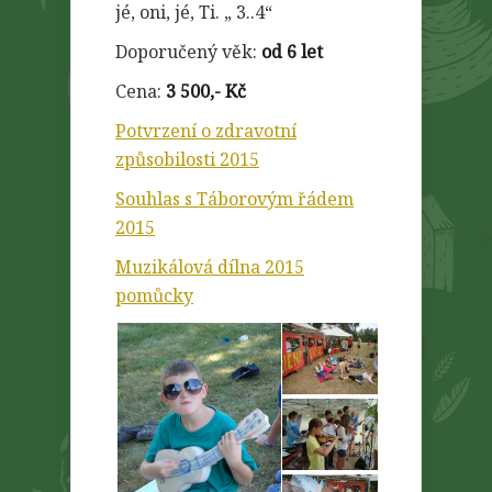
jé, oni, jé, Ti. „ 3..4“
Doporučený věk:
od 6 let
Cena:
3 500,- Kč
Potvrzení o zdravotní
způsobilosti 2015
Souhlas s Táborovým řádem
2015
Muzikálová dílna 2015
pomůcky