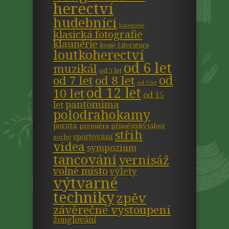
herectví
hudebníci
kategorie
klasická fotografie
klaunérie
koně
Literatura
loutkoherectví
od 6 let
muzikál
od 3 let
od
od 7 let
od 8 let
od 9 let
od 12 let
10 let
od 15
pantomima
let
polodrahokamy
porota
premiéra
příměstský tábor
střih
sportování
sochy
videa
sympozium
tancování
vernisáž
volné místo
výlety
výtvarné
techniky
zpěv
závěrečné vystoupení
žonglování