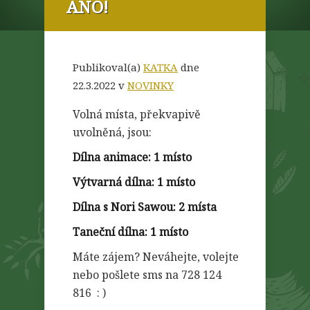
ANO!
Publikoval(a)
KATKA
dne
22.3.2022 v
NOVINKY
Volná místa, překvapivě
uvolněná, jsou:
Dílna animace: 1 místo
Výtvarná dílna: 1 místo
Dílna s Nori Sawou: 2 místa
Taneční dílna: 1 místo
Máte zájem? Neváhejte, volejte
nebo pošlete sms na 728 124
816 : )