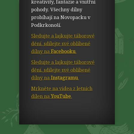
kreativity, fantazie a vnitřní
pohody. Všechny dílny
probíhají na Novopacku v
Podkrkonoší.
Sledujte a lajkujte táborové
dění, sdílejte své oblíbené
dílny na
Facebooku
.
Sledujte a lajkujte táborové
dění, sdílejte své oblíbené
dílny na
Instagramu
.
Mrkněte na videa z letních
dílen na
YouTube
.