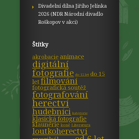
Divadelní dílna Jiřího Jelínka
2026 (NDR Národní divadlo
Roškopov v akci)
Štítky
animace
akrobacie
digitální
fotografie
do 15
do 12 let
filmování
let
fotografická soutěž
fotografování
herectví
hudebníci
kategorie
klasická fotografie
klaunérie
koně
Literatura
loutkoherectví
od 6 let