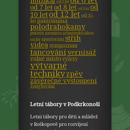
muzikál
od 3 let
od
od 7 let
od 8 let
od 9 let
od 12 let
10 let
od 15
pantomima
let
polodrahokamy
porota
premiéra
příměstský tábor
střih
sportování
sochy
videa
sympozium
tancování
vernisáž
volné místo
výlety
výtvarné
techniky
zpěv
závěrečné vystoupení
žonglování
Letní tábory v Podkrkonoší
Letní tábory pro děti a mládež
v Roškopově pro rozvíjení