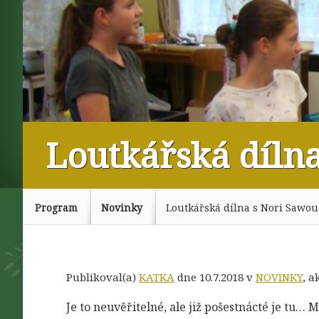
Loutkářská dílna
Program
Novinky
Loutkářská dílna s Nori Sawou 
Publikoval(a)
KATKA
dne 10.7.2018 v
NOVINKY
, 
Je to neuvěřitelné, ale již pošestnácté je tu… 