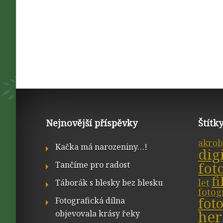
Nejnovější příspěvky
Štítk
akrob
Kačka má narozeniny…!
dig
fot
Tančíme pro radost
f
let
Táborák s blesky bez blesku
fotog
fot
Fotografická dílna
her
objevovala krásy řeky