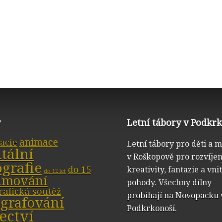
y
Letní tábory v Podkr
animace
acie
Letní tábory pro děti a 
itální
v Roškopově pro rozvíjen
ografie
do 15
kreativity, fantazie a vni
do 12 let
ilmování
pohody. Všechny dílny
rafická soutěž
probíhají na Novopacku 
ografování
Podkrkonoší.
ectví