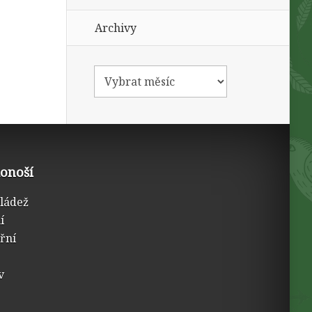
Archivy
konoší
mládež
í
třní
v