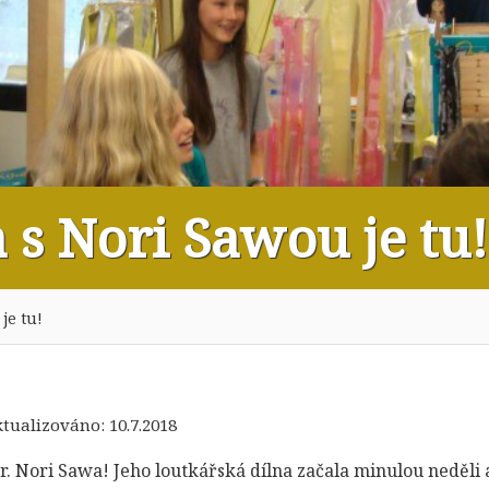
 s Nori Sawou je tu!
je tu!
aktualizováno:
10.7.2018
Mr. Nori Sawa! Jeho loutkářská dílna začala minulou neděli a