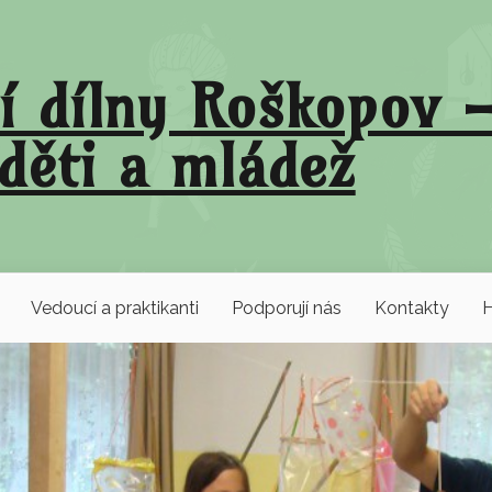
í dílny Roškopov –
děti a mládež
Vedoucí a praktikanti
Podporují nás
Kontakty
H