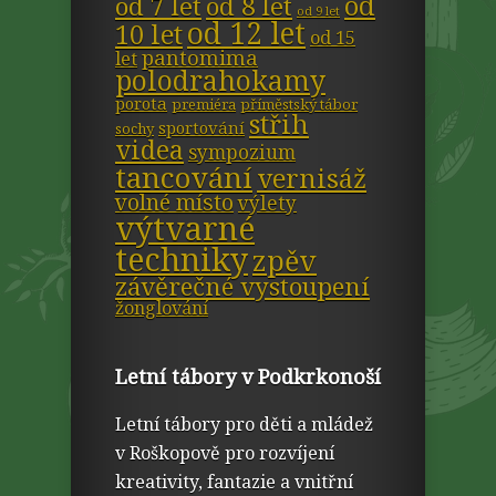
od
od 7 let
od 8 let
od 9 let
od 12 let
10 let
od 15
pantomima
let
polodrahokamy
porota
premiéra
příměstský tábor
střih
sportování
sochy
videa
sympozium
tancování
vernisáž
volné místo
výlety
výtvarné
techniky
zpěv
závěrečné vystoupení
žonglování
Letní tábory v Podkrkonoší
Letní tábory pro děti a mládež
v Roškopově pro rozvíjení
kreativity, fantazie a vnitřní