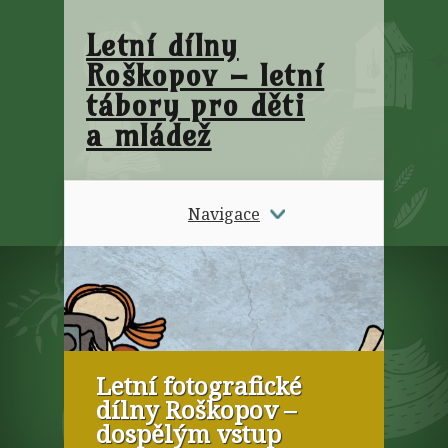
Letní dílny
Roškopov – letní
tábory pro děti
a mládež
Navigace
Letní fotografické
dílny Roškopov –
dospělým vstup