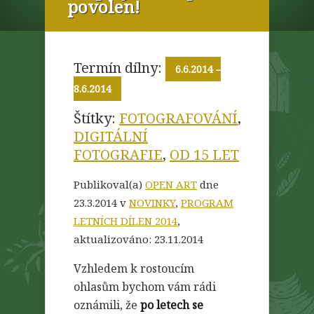
povolen!
Termín dílny:
6.6.2014
–
8.6.2014
Štítky:
FOTOGRAFOVÁNÍ
,
DIGITÁLNÍ
FOTOGRAFIE
,
OD 15 LET
Publikoval(a)
OPEN ART
dne
23.3.2014 v
NOVINKY
,
PROGRAM
LETNÍCH DÍLEN 2014
,
aktualizováno:
23.11.2014
Vzhledem k rostoucím
ohlasům bychom vám rádi
oznámili, že
po letech se