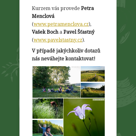
Kurzem vás provede
Petra
Menclová
(
www.petramenclova.cz
),
Vašek Boch
a
Pavel Šťastný
(
www.pavelstastny.cz
).
V případě jakýchkoliv dotazů
nás neváhejte kontaktovat!