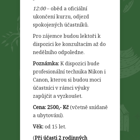
12:00
– oběd a oficiální
ukončení kurzu, odjezd
spokojených účastníků.
Pro zájemce budou lektoři k
dispozici ke konzultacím až do
nedělního odpoledne.
Poznámka:
K dispozici bude
profesionální technika Nikon i
Canon, kterou si budou moci
účastníci v rámci výuky
zapůjčit a vyzkoušet.
Cena:
2500,- Kč
(včetně snídaně
a ubytování).
Věk:
od 15 let.
(
Při účasti 2 rodinných