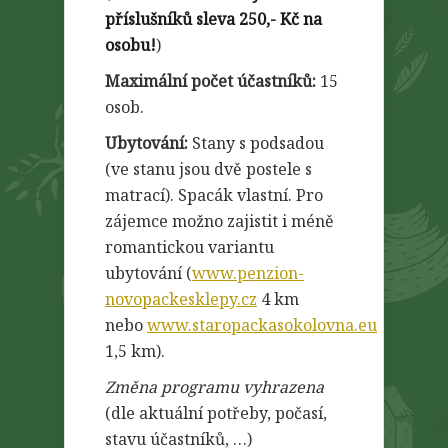
příslušníků sleva 250,- Kč na
osobu!
)
Maximální počet účastníků:
15
osob.
Ubytování:
Stany s podsadou
(ve stanu jsou dvě postele s
matrací). Spacák vlastní. Pro
zájemce možno zajistit i méně
romantickou variantu
ubytování (
www.penzion-
novopackesklepy.cz
4 km
nebo
www.staropackasokolovna.eu
1,5 km).
Změna programu vyhrazena
(dle aktuální potřeby, počasí,
stavu účastníků, …)