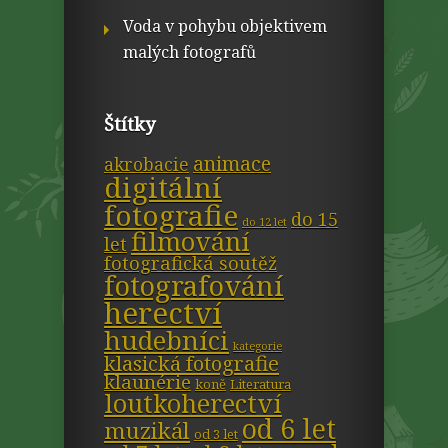
Voda v pohybu objektivem
malých fotografů
Štítky
animace
akrobacie
digitální
fotografie
do 15
do 12 let
filmování
let
fotografická soutěž
fotografování
herectví
hudebníci
kategorie
klasická fotografie
klaunérie
koně
Literatura
loutkoherectví
od 6 let
muzikál
od 3 let