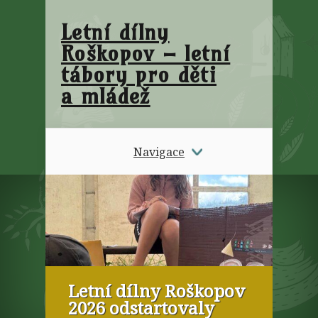
Letní dílny
Roškopov – letní
tábory pro děti
a mládež
Navigace
Letní dílny Roškopov
2026 odstartovaly