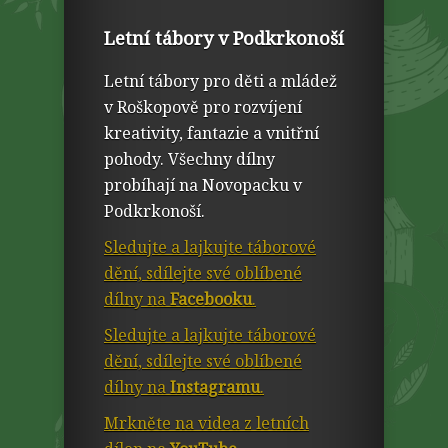
Letní tábory v Podkrkonoší
Letní tábory pro děti a mládež
v Roškopově pro rozvíjení
kreativity, fantazie a vnitřní
pohody. Všechny dílny
probíhají na Novopacku v
Podkrkonoší.
Sledujte a lajkujte táborové
dění, sdílejte své oblíbené
dílny na
Facebooku
.
Sledujte a lajkujte táborové
dění, sdílejte své oblíbené
dílny na
Instagramu
.
Mrkněte na videa z letních