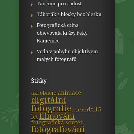
Tančíme pro radost
Táborák s blesky bez blesku
Fotografická dílna
objevovala krásy řeky
Kamenice
Voda v pohybu objektivem
malých fotografů
Štítky
animace
akrobacie
digitální
fotografie
do 15
do 12 let
filmování
let
fotografická soutěž
fotografování