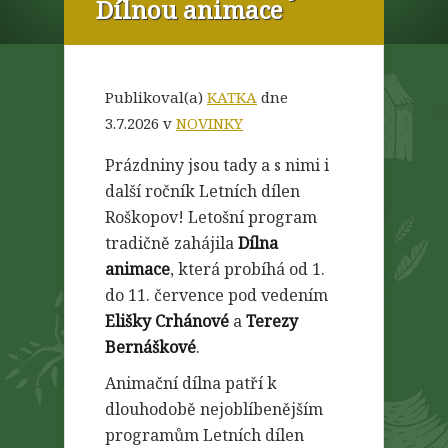
Dílnou animace
Publikoval(a)
KATKA
dne
3.7.2026 v
NOVINKY
Prázdniny jsou tady a s nimi i
další ročník Letních dílen
Roškopov! Letošní program
tradičně zahájila
Dílna
animace
, která probíhá od 1.
do 11. července pod vedením
Elišky Crhánové
a
Terezy
Bernáškové
.
Animační dílna patří k
dlouhodobě nejoblíbenějším
programům Letních dílen