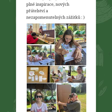
plné inspirace, nových
přátelství a
nezapomenutelných zážitků : )