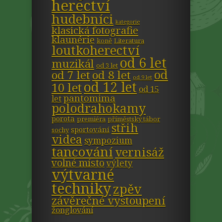
herectví
hudebníci
kategorie
klasická fotografie
klaunérie
koně
Literatura
loutkoherectví
od 6 let
muzikál
od 3 let
od
od 7 let
od 8 let
od 9 let
od 12 let
10 let
od 15
pantomima
let
polodrahokamy
porota
premiéra
příměstský tábor
střih
sportování
sochy
videa
sympozium
tancování
vernisáž
volné místo
výlety
výtvarné
techniky
zpěv
závěrečné vystoupení
žonglování