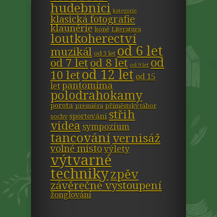
hudebníci
kategorie
klasická fotografie
klaunérie
koně
Literatura
loutkoherectví
od 6 let
muzikál
od 3 let
od
od 7 let
od 8 let
od 9 let
od 12 let
10 let
od 15
pantomima
let
polodrahokamy
porota
premiéra
příměstský tábor
střih
sportování
sochy
videa
sympozium
tancování
vernisáž
volné místo
výlety
výtvarné
techniky
zpěv
závěrečné vystoupení
žonglování