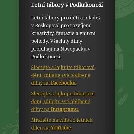
Letní tábory v Podkrkonoší
Letní tábory pro děti a mládež
v Roškopově pro rozvíjení
kreativity, fantazie a vnitřní
pohody. Všechny dílny
probíhají na Novopacku v
Podkrkonoší.
Sledujte a lajkujte táborové
dění, sdílejte své oblíbené
dílny na
Facebooku
.
Sledujte a lajkujte táborové
dění, sdílejte své oblíbené
dílny na
Instagramu
.
Mrkněte na videa z letních
dílen na
YouTube
.