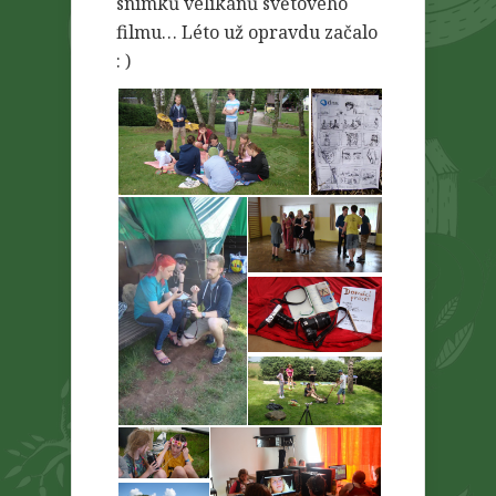
snímků velikánů světového
filmu… Léto už opravdu začalo
: )