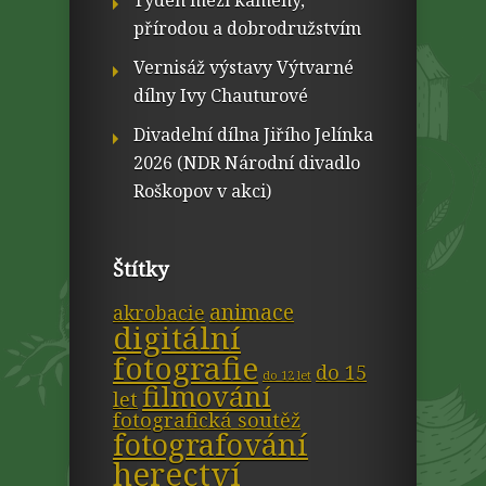
Týden mezi kameny,
přírodou a dobrodružstvím
Vernisáž výstavy Výtvarné
dílny Ivy Chauturové
Divadelní dílna Jiřího Jelínka
2026 (NDR Národní divadlo
Roškopov v akci)
Štítky
animace
akrobacie
digitální
fotografie
do 15
do 12 let
filmování
let
fotografická soutěž
fotografování
herectví