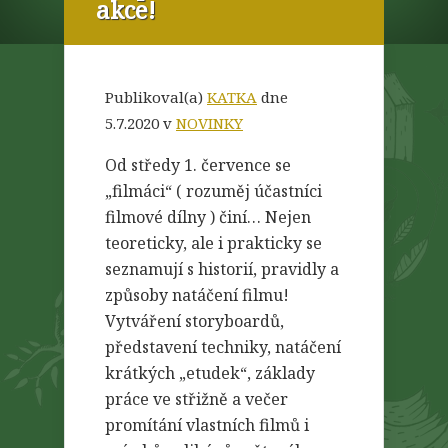
akce!
Publikoval(a)
KATKA
dne
5.7.2020 v
NOVINKY
Od středy 1. července se
„filmáci“ ( rozuměj účastníci
filmové dílny ) činí… Nejen
teoreticky, ale i prakticky se
seznamují s historií, pravidly a
způsoby natáčení filmu!
Vytváření storyboardů,
představení techniky, natáčení
krátkých „etudek“, základy
práce ve střižně a večer
promítání vlastních filmů i