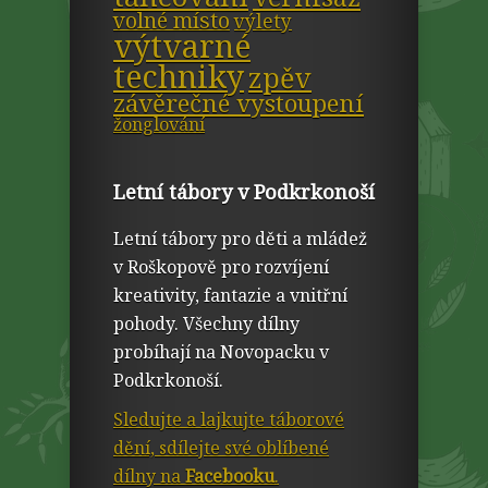
volné místo
výlety
výtvarné
techniky
zpěv
závěrečné vystoupení
žonglování
Letní tábory v Podkrkonoší
Letní tábory pro děti a mládež
v Roškopově pro rozvíjení
kreativity, fantazie a vnitřní
pohody. Všechny dílny
probíhají na Novopacku v
Podkrkonoší.
Sledujte a lajkujte táborové
dění, sdílejte své oblíbené
dílny na
Facebooku
.