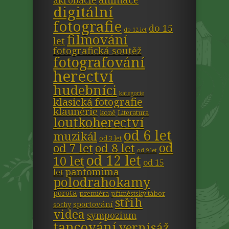
akrobacie
digitální
fotografie
do 15
do 12 let
filmování
let
fotografická soutěž
fotografování
herectví
hudebníci
kategorie
klasická fotografie
klaunérie
koně
Literatura
loutkoherectví
od 6 let
muzikál
od 3 let
od
od 7 let
od 8 let
od 9 let
od 12 let
10 let
od 15
pantomima
let
polodrahokamy
porota
premiéra
příměstský tábor
střih
sportování
sochy
videa
sympozium
tancování
vernisáž