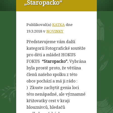
„Staropacko“
Publikoval(a)
KATKA
dne
19.3.2018 v
NOVINKY
Představujeme vám další
kategorii Fotografické soutěže
pro děti a mládež HOKUS
FOKUS
“Staropacko”.
Vybrána
byla prostě proto, že většina
členů našeho spolku z této
obce pochází a má ji rádo :
)
Zkuste zachytit
genia loci
této nenápadné, ale významné
křižovatky cest
v kraji
blouznivců, hledačů