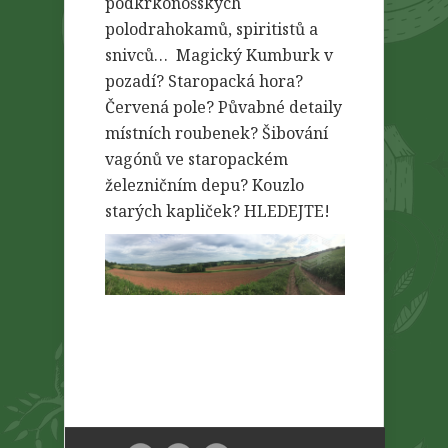
podkrkonošských
polodrahokamů, spiritistů a
snivců… Magický Kumburk v
pozadí? Staropacká hora?
Červená pole? Půvabné detaily
místních roubenek? Šibování
vagónů ve staropackém
železničním depu? Kouzlo
starých kapliček? HLEDEJTE!