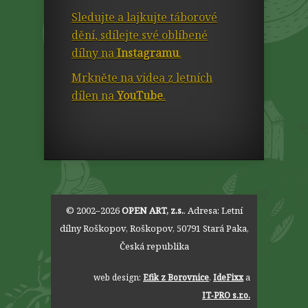
Sledujte a lajkujte táborové
dění, sdílejte své oblíbené
dílny na
Instagramu
.
Mrkněte na videa z letních
dílen na
YouTube
.
© 2002–2026
OPEN ART, z.s.
. Adresa:
Letní
dílny Roškopov
,
Roškopov
,
50791
Stará Paka
,
Česká republika
web design:
Efik z Borovnice
,
IdeFixx
a
IT‑PRO s.r.o.