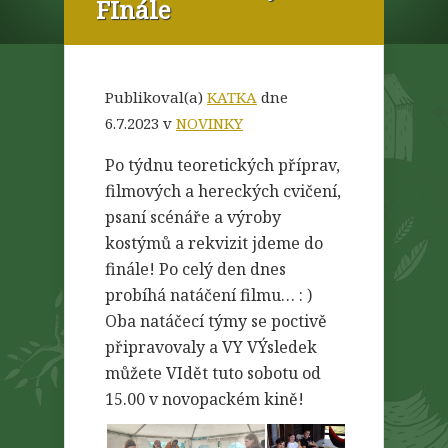
FInále
Publikoval(a)
KATKA
dne
6.7.2023 v
NOVINKY
Po týdnu teoretických příprav,
filmových a hereckých cvičení,
psaní scénáře a výroby
kostýmů a rekvizit jdeme do
finále! Po celý den dnes
probíhá natáčení filmu… : )
Oba natáčecí týmy se poctivě
připravovaly a VY VÝsledek
můžete VIdět tuto sobotu od
15.00 v novopackém kině!