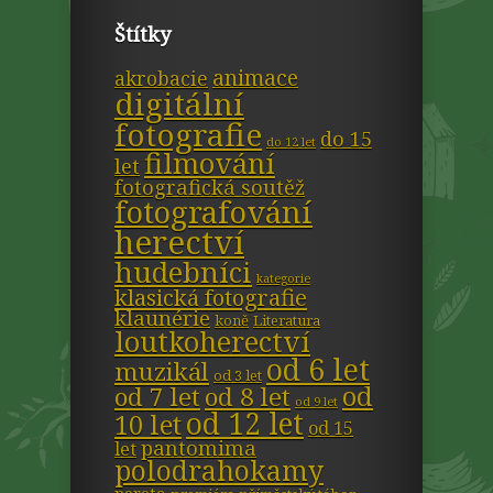
Štítky
animace
akrobacie
digitální
fotografie
do 15
do 12 let
filmování
let
fotografická soutěž
fotografování
herectví
hudebníci
kategorie
klasická fotografie
klaunérie
koně
Literatura
loutkoherectví
od 6 let
muzikál
od 3 let
od
od 7 let
od 8 let
od 9 let
od 12 let
10 let
od 15
pantomima
let
polodrahokamy