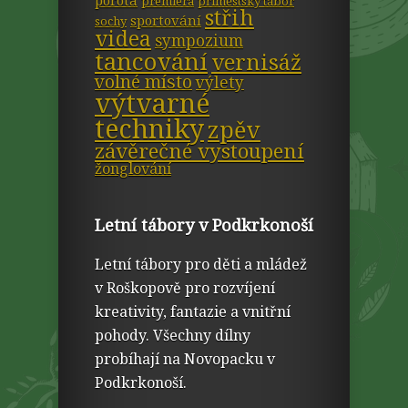
porota
premiéra
příměstský tábor
střih
sportování
sochy
videa
sympozium
tancování
vernisáž
volné místo
výlety
výtvarné
techniky
zpěv
závěrečné vystoupení
žonglování
Letní tábory v Podkrkonoší
Letní tábory pro děti a mládež
v Roškopově pro rozvíjení
kreativity, fantazie a vnitřní
pohody. Všechny dílny
probíhají na Novopacku v
Podkrkonoší.