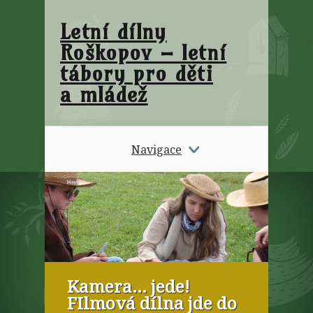
Letní dílny
Roškopov – letní
tábory pro děti
a mládež
Navigace
Kamera… jede!
FIlmová dílna jde do