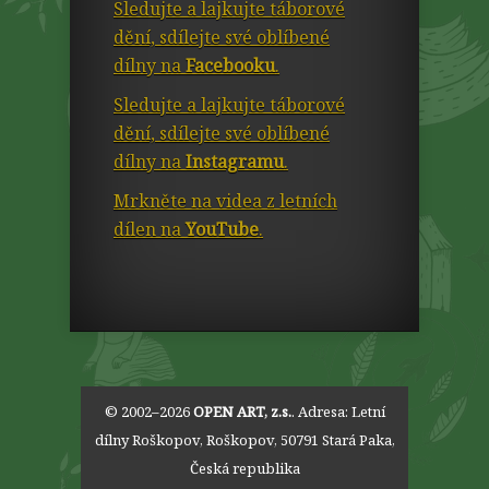
Sledujte a lajkujte táborové
dění, sdílejte své oblíbené
dílny na
Facebooku
.
Sledujte a lajkujte táborové
dění, sdílejte své oblíbené
dílny na
Instagramu
.
Mrkněte na videa z letních
dílen na
YouTube
.
© 2002–2026
OPEN ART, z.s.
. Adresa:
Letní
dílny Roškopov
,
Roškopov
,
50791
Stará Paka
,
Česká republika