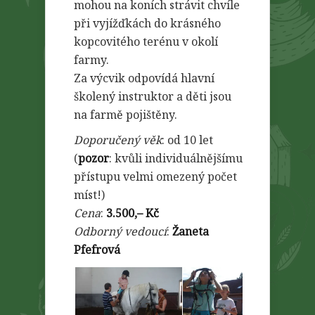
mohou na koních strávit chvíle
při vyjížďkách do krásného
kopcovitého terénu v okolí
farmy.
Za výcvik odpovídá hlavní
školený instruktor a děti jsou
na farmě pojištěny.
Doporučený věk
: od 10 let
(
pozor
: kvůli individuálnějšímu
přístupu velmi omezený počet
míst!)
Cena
:
3.500,– Kč
Odborný vedoucí
:
Žaneta
Pfefrová