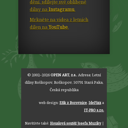
dění, sdílejte své oblíbené
dílny na
Instagramu
.
Mrkněte na videa z letních
dílen na
YouTube
.
© 2002–2026
OPEN ART, z.s.
. Adresa:
Letní
dílny Roškopov
,
Roškopov
,
50791
Stará Paka
,
Česká republika
web design:
Efik z Borovnice
,
IdeFixx
a
IT‑PRO s.r.o.
Navštivte také:
Houslová soutěž Josefa Muziky
|