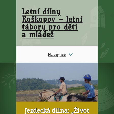
Letní dílny
Roškopov – letní
tábory pro děti
a mládež
Navigace
Jezdecká dílna: „Život