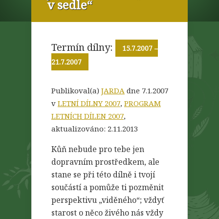
v sedle“
Termín dílny:
15.7.2007
–
21.7.2007
Publikoval(a)
JARDA
dne 7.1.2007
v
LETNÍ DÍLNY 2007
,
PROGRAM
LETNÍCH DÍLEN 2007
,
aktualizováno:
2.11.2013
Kůň nebude pro tebe jen
dopravním prostředkem, ale
stane se při této dílně i tvojí
součástí a pomůže ti pozměnit
perspektivu „viděného“; vždyť
starost o něco živého nás vždy