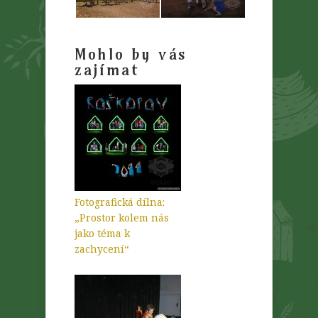
Mohlo by vás
zajímat
Fotografická dílna:
„Prostor kolem nás
jako téma k
zachycení“