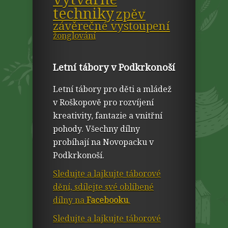
techniky
zpěv
závěrečné vystoupení
žonglování
Letní tábory v Podkrkonoší
Letní tábory pro děti a mládež
v Roškopově pro rozvíjení
kreativity, fantazie a vnitřní
pohody. Všechny dílny
probíhají na Novopacku v
Podkrkonoší.
Sledujte a lajkujte táborové
dění, sdílejte své oblíbené
dílny na
Facebooku
.
Sledujte a lajkujte táborové