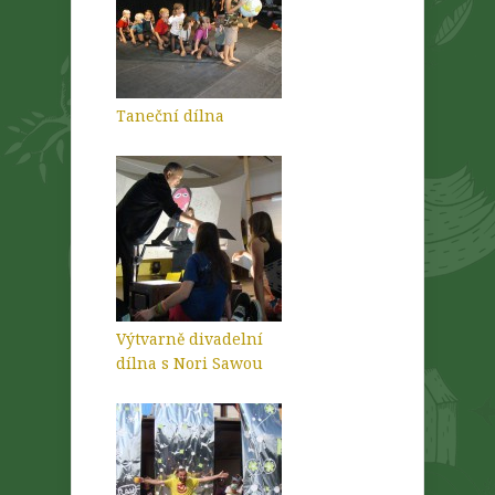
Taneční dílna
Výtvarně divadelní
dílna s Nori Sawou