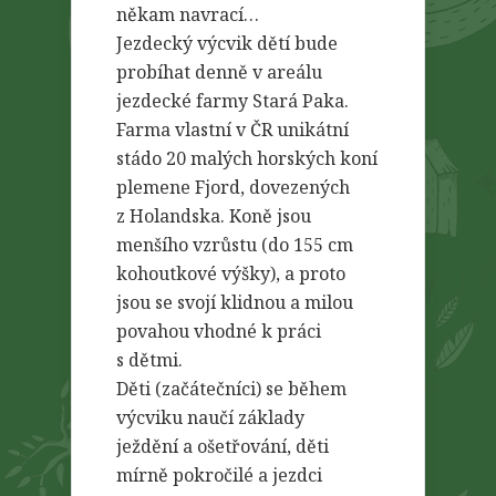
někam navrací…
Jezdecký výcvik dětí bude
probíhat denně v areálu
jezdecké farmy Stará Paka.
Farma vlastní v ČR unikátní
stádo 20 malých horských koní
plemene Fjord, dovezených
z Holandska. Koně jsou
menšího vzrůstu (do 155 cm
kohoutkové výšky), a proto
jsou se svojí klidnou a milou
povahou vhodné k práci
s dětmi.
Děti (začátečníci) se během
výcviku naučí základy
ježdění a ošetřování, děti
mírně pokročilé a jezdci