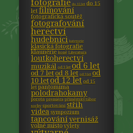
fotografie
do 15
do 12 let
filmování
let
fotografická soutěž
fotografování
herectví
hudebníci
kategorie
klasická fotografie
klaunérie
koně
Literatura
loutkoherectví
od 6 let
muzikál
od 3 let
od
od 7 let
od 8 let
od 9 let
od 12 let
10 let
od 15
pantomima
let
polodrahokamy
porota
premiéra
příměstský tábor
střih
sportování
sochy
videa
sympozium
tancování
vernisáž
volné místo
výlety
výtvarné