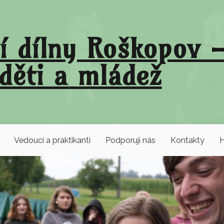
í dílny Roškopov –
děti a mládež
Vedoucí a praktikanti
Podporují nás
Kontakty
H