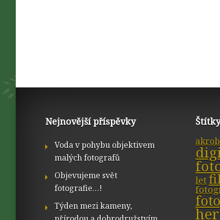
Nejnovější příspěvky
Štítk
akrob
Voda v pohybu objektivem
dig
malých fotografů
fot
Objevujeme svět
f
let
fotografie…!
fotog
fot
Týden mezi kameny,
her
přírodou a dobrodružstvím