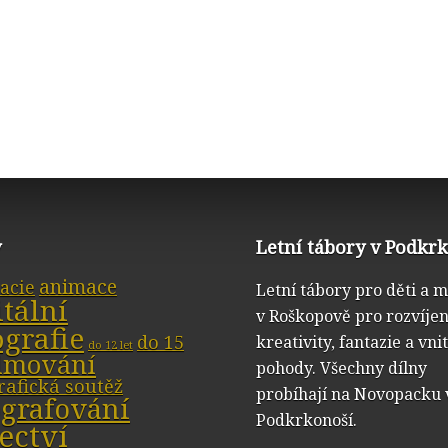
y
Letní tábory v Podkr
animace
acie
Letní tábory pro děti a 
itální
v Roškopově pro rozvíjen
ografie
do 15
kreativity, fantazie a vni
do 12 let
ilmování
pohody. Všechny dílny
rafická soutěž
probíhají na Novopacku 
ografování
Podkrkonoší.
ectví