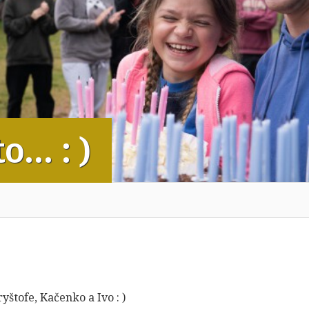
o… : )
štofe, Kačenko a Ivo : )