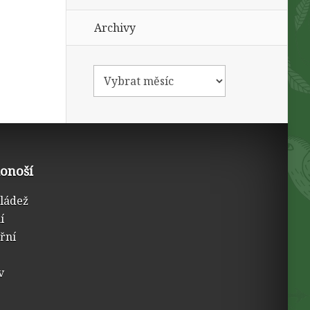
Archivy
konoší
mládež
í
třní
v