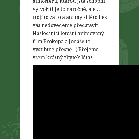
atmosféru, kterou jste schopni
vytvořit! Je to náročné, ale…
stojí to za to a ani my si léto bez
vás nedovedeme představit!
Následující letošní animovaný
film Prokopa a Jonáše to
vystihuje přesně : ) Přejeme
všem krásný zbytek léta!