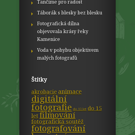
Tančíme pro radost
Táborák s blesky bez blesku
Fotografická dílna
objevovala krásy řeky
Kamenice
Voda v pohybu objektivem
malých fotografů
Štítky
animace
akrobacie
digitální
fotografie
do 15
do 12 let
filmování
let
fotografická soutěž
fotografování