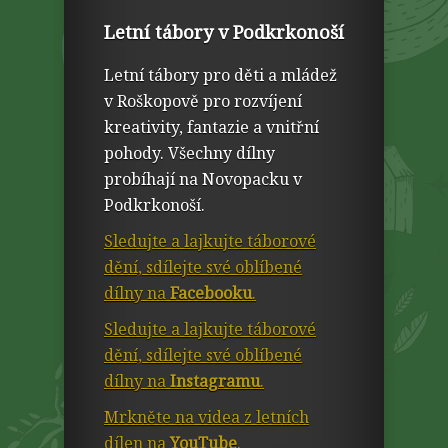
Letní tábory v Podkrkonoší
Letní tábory pro děti a mládež
v Roškopově pro rozvíjení
kreativity, fantazie a vnitřní
pohody. Všechny dílny
probíhají na Novopacku v
Podkrkonoší.
Sledujte a lajkujte táborové
dění, sdílejte své oblíbené
dílny na
Facebooku
.
Sledujte a lajkujte táborové
dění, sdílejte své oblíbené
dílny na
Instagramu
.
Mrkněte na videa z letních
dílen na
YouTube
.