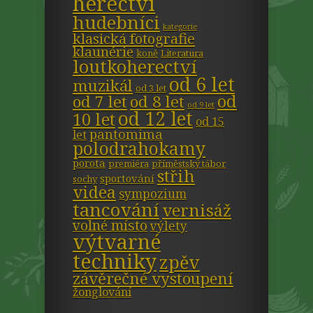
herectví
hudebníci
kategorie
klasická fotografie
klaunérie
koně
Literatura
loutkoherectví
od 6 let
muzikál
od 3 let
od
od 7 let
od 8 let
od 9 let
od 12 let
10 let
od 15
pantomima
let
polodrahokamy
porota
premiéra
příměstský tábor
střih
sportování
sochy
videa
sympozium
tancování
vernisáž
volné místo
výlety
výtvarné
techniky
zpěv
závěrečné vystoupení
žonglování