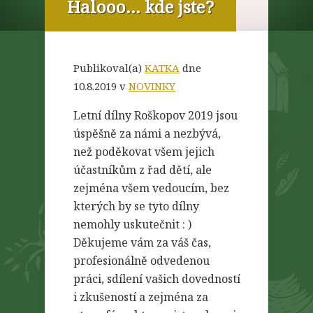
Halooo… kde jste?
Publikoval(a)
KATKA
dne
10.8.2019 v
NOVINKY
Letní dílny Roškopov 2019 jsou
úspěšně za námi a nezbývá,
než poděkovat všem jejich
účastníkům z řad dětí, ale
zejména všem vedoucím, bez
kterých by se tyto dílny
nemohly uskutečnit : )
Děkujeme vám za váš čas,
profesionálně odvedenou
práci, sdílení vašich dovedností
i zkušeností a zejména za