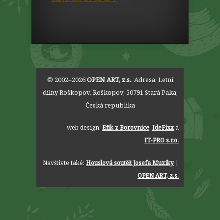
© 2002–2026
OPEN ART, z.s.
. Adresa:
Letní
dílny Roškopov
,
Roškopov
,
50791
Stará Paka
,
Česká republika
web design:
Efik z Borovnice
,
IdeFixx
a
IT‑PRO s.r.o.
Navštivte také:
Houslová soutěž Josefa Muziky
|
OPEN ART, z.s.