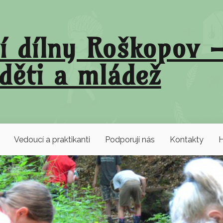
í dílny Roškopov –
děti a mládež
Vedoucí a praktikanti
Podporují nás
Kontakty
H