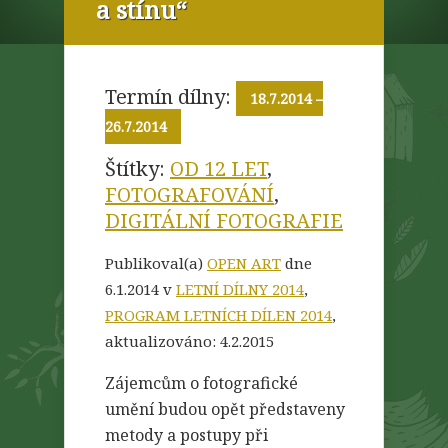
a stínu“
Termín dílny:
18.7.2014
–
26.7.2014
Štítky:
OD 12 LET
,
FOTOGRAFOVÁNÍ
,
DIGITÁLNÍ FOTOGRAFIE
Publikoval(a)
OPEN ART
dne
6.1.2014 v
LETNÍ DÍLNY 2014
,
PROGRAM LETNÍCH DÍLEN 2014
,
aktualizováno:
4.2.2015
Zájemcům o fotografické
umění budou opět představeny
metody a postupy při