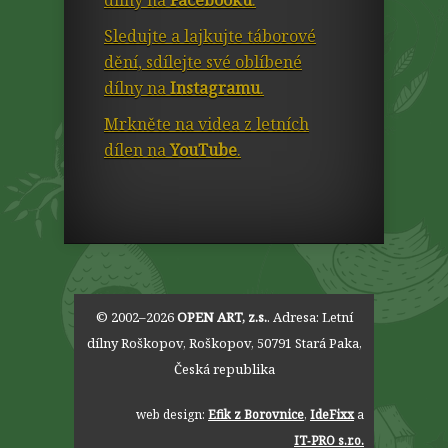
dílny na
Facebooku
.
Sledujte a lajkujte táborové
dění, sdílejte své oblíbené
dílny na
Instagramu
.
Mrkněte na videa z letních
dílen na
YouTube
.
© 2002–2026
OPEN ART, z.s.
. Adresa:
Letní
dílny Roškopov
,
Roškopov
,
50791
Stará Paka
,
Česká republika
web design:
Efik z Borovnice
,
IdeFixx
a
IT‑PRO s.r.o.