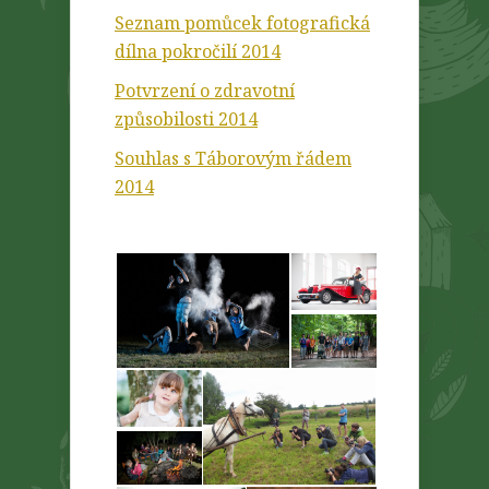
Seznam pomůcek fotografická
dílna pokročilí 2014
Potvrzení o zdravotní
způsobilosti 2014
Souhlas s Táborovým řádem
2014