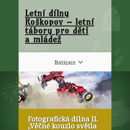
Letní dílny
Roškopov – letní
tábory pro děti
a mládež
Navigace
Fotografická dílna II.
„Věčné kouzlo světla