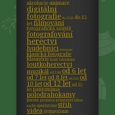
animace
akrobacie
digitální
fotografie
do 15
do 12 let
filmování
let
fotografická soutěž
fotografování
herectví
hudebníci
kategorie
klasická fotografie
klaunérie
koně
Literatura
loutkoherectví
od 6 let
muzikál
od 3 let
od
od 7 let
od 8 let
od 9 let
od 12 let
10 let
od 15
pantomima
let
polodrahokamy
porota
premiéra
příměstský tábor
střih
sportování
sochy
videa
sympozium