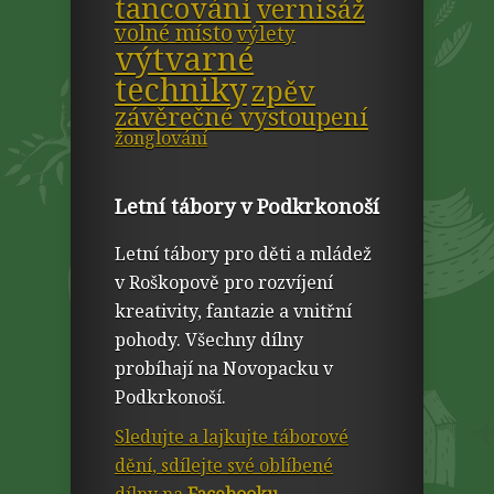
tancování
vernisáž
volné místo
výlety
výtvarné
techniky
zpěv
závěrečné vystoupení
žonglování
Letní tábory v Podkrkonoší
Letní tábory pro děti a mládež
v Roškopově pro rozvíjení
kreativity, fantazie a vnitřní
pohody. Všechny dílny
probíhají na Novopacku v
Podkrkonoší.
Sledujte a lajkujte táborové
dění, sdílejte své oblíbené