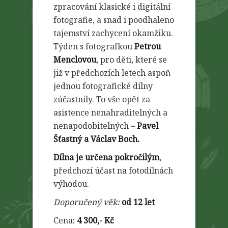
zpracování klasické i digitální
fotografie, a snad i poodhaleno
tajemství zachycení okamžiku.
Týden s fotografkou
Petrou
Menclovou
, pro děti, které se
již v předchozích letech aspoň
jednou fotografické dílny
zúčastnily. To vše opět za
asistence nenahraditelných a
nenapodobitelných –
Pavel
Šťastný a Václav Boch.
Dílna je určena pokročilým
,
předchozí účast na fotodílnách
výhodou.
Doporučený věk:
od 12 let
Cena:
4 300,- Kč