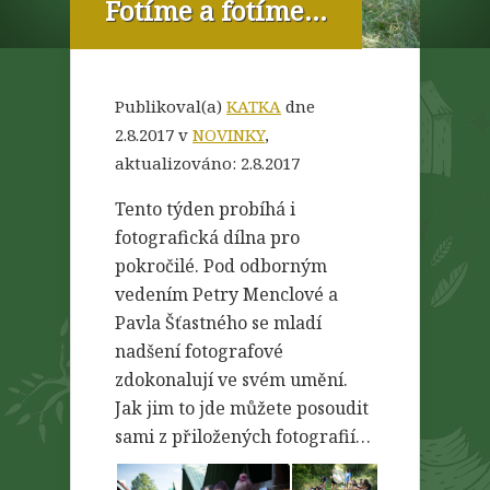
Fotíme a fotíme…
Publikoval(a)
KATKA
dne
2.8.2017 v
NOVINKY
,
aktualizováno:
2.8.2017
Tento týden probíhá i
fotografická dílna pro
pokročilé. Pod odborným
vedením Petry Menclové a
Pavla Šťastného se mladí
nadšení fotografové
zdokonalují ve svém umění.
Jak jim to jde můžete posoudit
sami z přiložených fotografií…