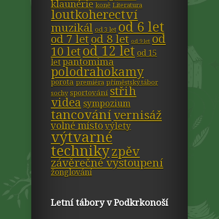
klaunérie
koně
Literatura
loutkoherectví
od 6 let
muzikál
od 3 let
od
od 7 let
od 8 let
od 9 let
od 12 let
10 let
od 15
pantomima
let
polodrahokamy
porota
premiéra
příměstský tábor
střih
sportování
sochy
videa
sympozium
tancování
vernisáž
volné místo
výlety
výtvarné
techniky
zpěv
závěrečné vystoupení
žonglování
Letní tábory v Podkrkonoší