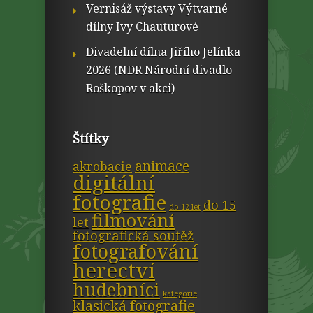
Vernisáž výstavy Výtvarné
dílny Ivy Chauturové
Divadelní dílna Jiřího Jelínka
2026 (NDR Národní divadlo
Roškopov v akci)
Štítky
animace
akrobacie
digitální
fotografie
do 15
do 12 let
filmování
let
fotografická soutěž
fotografování
herectví
hudebníci
kategorie
klasická fotografie