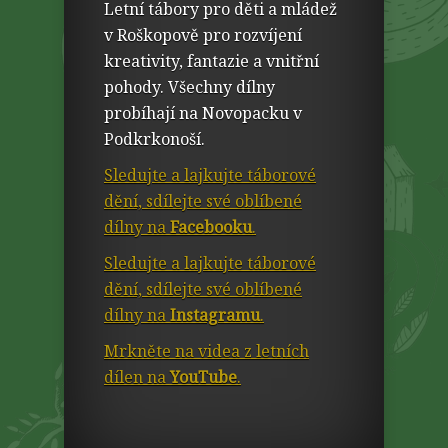
Letní tábory pro děti a mládež
v Roškopově pro rozvíjení
kreativity, fantazie a vnitřní
pohody. Všechny dílny
probíhají na Novopacku v
Podkrkonoší.
Sledujte a lajkujte táborové
dění, sdílejte své oblíbené
dílny na
Facebooku
.
Sledujte a lajkujte táborové
dění, sdílejte své oblíbené
dílny na
Instagramu
.
Mrkněte na videa z letních
dílen na
YouTube
.