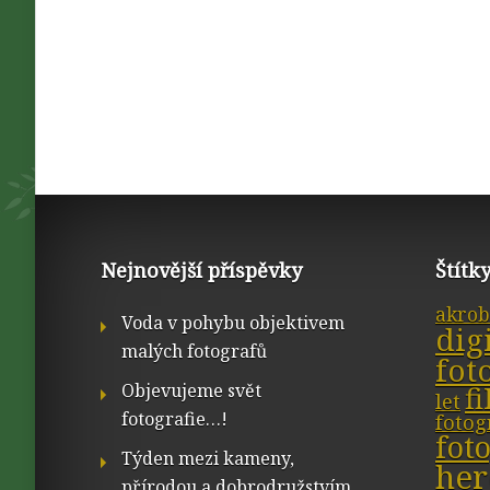
Nejnovější příspěvky
Štítk
akrob
Voda v pohybu objektivem
dig
malých fotografů
fot
Objevujeme svět
f
let
fotografie…!
fotog
fot
Týden mezi kameny,
her
přírodou a dobrodružstvím