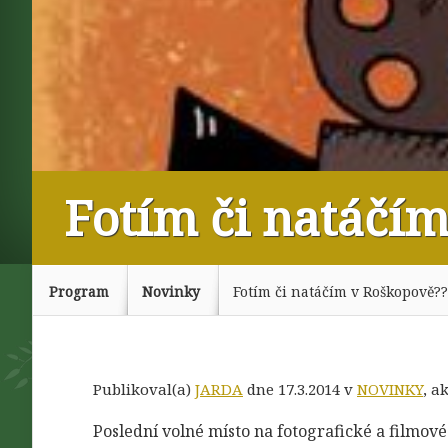
Fotím či natáčí
Program
Novinky
Fotím či natáčím v Roškopově??
Publikoval(a)
JARDA
dne 17.3.2014 v
NOVINKY
, a
Poslední volné místo na fotografické a filmové