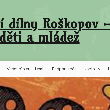
í dílny Roškopov –
děti a mládež
Vedoucí a praktikanti
Podporují nás
Kontakty
H