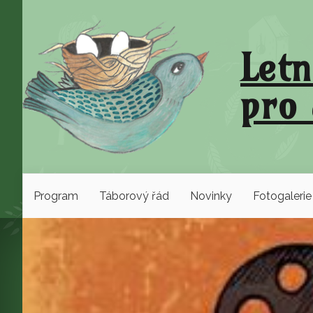
Letn
pro 
Program
Táborový řád
Novinky
Fotogalerie