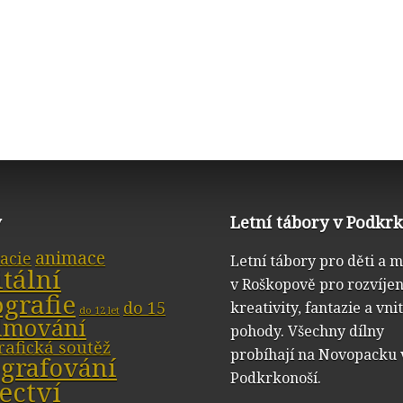
y
Letní tábory v Podkr
animace
acie
Letní tábory pro děti a 
itální
v Roškopově pro rozvíjen
ografie
do 15
kreativity, fantazie a vni
do 12 let
ilmování
pohody. Všechny dílny
rafická soutěž
probíhají na Novopacku 
ografování
Podkrkonoší.
ectví