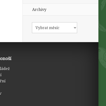
Archivy
konoší
mládež
í
třní
v