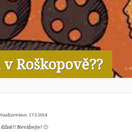
m v Roškopově??
ktualizováno:
17.3.2014
 dílně!! Neváhejte! 🙂