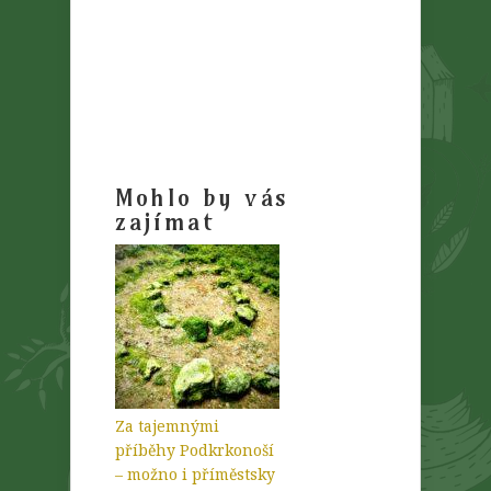
Mohlo by vás
zajímat
Za tajemnými
příběhy Podkrkonoší
– možno i příměstsky