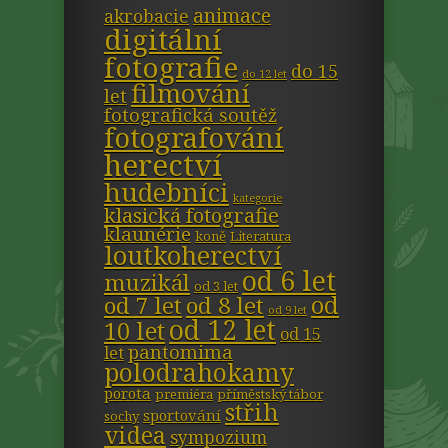
animace
akrobacie
digitální
fotografie
do 15
do 12 let
filmování
let
fotografická soutěž
fotografování
herectví
hudebníci
kategorie
klasická fotografie
klaunérie
koně
Literatura
loutkoherectví
od 6 let
muzikál
od 3 let
od
od 7 let
od 8 let
od 9 let
od 12 let
10 let
od 15
pantomima
let
polodrahokamy
porota
premiéra
příměstský tábor
střih
sportování
sochy
videa
sympozium