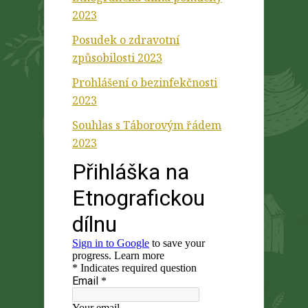
2023
Posudek o zdravotní
způsobilosti 2023
Prohlášení o bezinfekčnosti
2023
Souhlas s Táborovým řádem
2023