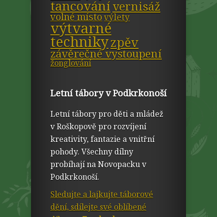
tancování
vernisáž
volné místo
výlety
výtvarné
techniky
zpěv
závěrečné vystoupení
žonglování
Letní tábory v Podkrkonoší
Letní tábory pro děti a mládež
v Roškopově pro rozvíjení
kreativity, fantazie a vnitřní
pohody. Všechny dílny
probíhají na Novopacku v
Podkrkonoší.
Sledujte a lajkujte táborové
dění, sdílejte své oblíbené