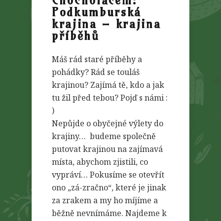
Chocholáčem:
Podkumburská
krajina – krajina
příběhů
Máš rád staré příběhy a
pohádky? Rád se touláš
krajinou? Zajímá tě, kdo a jak
tu žil před tebou? Pojď s námi :
)
Nepůjde o obyčejné výlety do
krajiny… budeme společně
putovat krajinou na zajímavá
místa, abychom zjistili, co
vypráví… Pokusíme se otevřít
ono „zá-zračno“, které je jinak
za zrakem a my ho míjíme a
běžně nevnímáme. Najdeme k