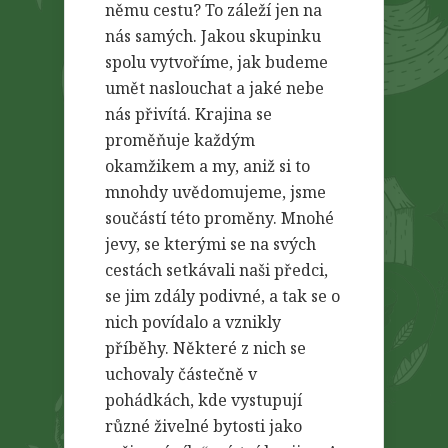
němu cestu? To záleží jen na
nás samých. Jakou skupinku
spolu vytvoříme, jak budeme
umět naslouchat a jaké nebe
nás přivítá. Krajina se
proměňuje každým
okamžikem a my, aniž si to
mnohdy uvědomujeme, jsme
součástí této proměny. Mnohé
jevy, se kterými se na svých
cestách setkávali naši předci,
se jim zdály podivné, a tak se o
nich povídalo a vznikly
příběhy. Některé z nich se
uchovaly částečně v
pohádkách, kde vystupují
různé živelné bytosti jako