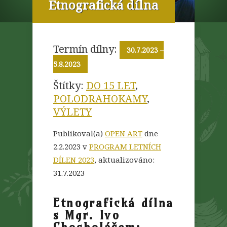
Etnografická dílna
Termín dílny:
30.7.2023
–
5.8.2023
Štítky:
DO 15 LET
,
POLODRAHOKAMY
,
VÝLETY
Publikoval(a)
OPEN ART
dne
2.2.2023 v
PROGRAM LETNÍCH
DÍLEN 2023
, aktualizováno:
31.7.2023
Etnografická dílna
s Mgr. Ivo