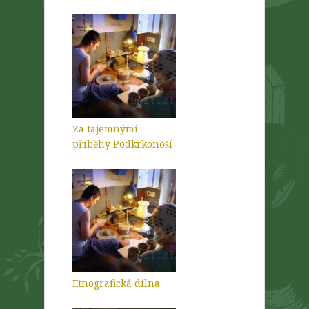
Za tajemnými
příběhy Podkrkonoší
Etnografická dílna