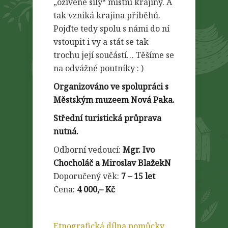
„oživené síly“ místní krajiny. A
tak vzniká krajina příběhů.
Pojďte tedy spolu s námi do ní
vstoupit i vy a stát se tak
trochu její součástí… Těšíme se
na odvážné poutníky : )
Organizováno ve spolupráci s
Městským muzeem Nová Paka.
Střední turistická průprava
nutná.
Odborní vedoucí:
Mgr. Ivo
Chocholáč a Miroslav BlažekN
Doporučený věk:
7 – 15 let
Cena:
4 000,– Kč
Etnografická dílna pomůcky