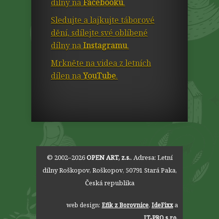
dílny na
Facebooku
.
Sledujte a lajkujte táborové
dění, sdílejte své oblíbené
dílny na
Instagramu
.
Mrkněte na videa z letních
dílen na
YouTube
.
© 2002–2026
OPEN ART, z.s.
. Adresa:
Letní
dílny Roškopov
,
Roškopov
,
50791
Stará Paka
,
Česká republika
web design:
Efik z Borovnice
,
IdeFixx
a
IT‑PRO s.r.o.