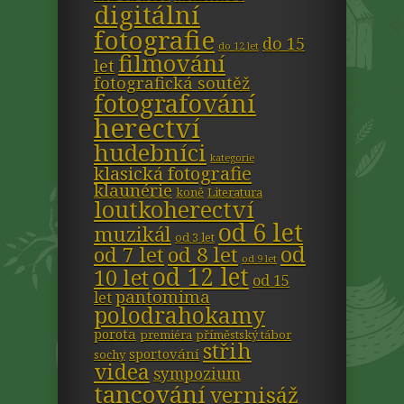
digitální
fotografie
do 15
do 12 let
filmování
let
fotografická soutěž
fotografování
herectví
hudebníci
kategorie
klasická fotografie
klaunérie
koně
Literatura
loutkoherectví
od 6 let
muzikál
od 3 let
od
od 7 let
od 8 let
od 9 let
od 12 let
10 let
od 15
pantomima
let
polodrahokamy
porota
premiéra
příměstský tábor
střih
sportování
sochy
videa
sympozium
tancování
vernisáž