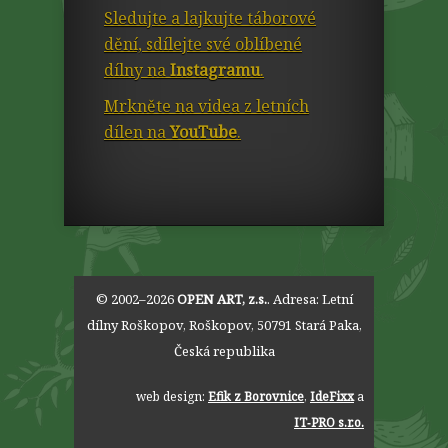
Sledujte a lajkujte táborové
dění, sdílejte své oblíbené
dílny na
Instagramu
.
Mrkněte na videa z letních
dílen na
YouTube
.
© 2002–2026
OPEN ART, z.s.
. Adresa:
Letní
dílny Roškopov
,
Roškopov
,
50791
Stará Paka
,
Česká republika
web design:
Efik z Borovnice
,
IdeFixx
a
IT‑PRO s.r.o.