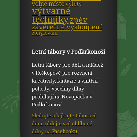
volné místo
výlety
výtvarné
techniky
zpěv
závěrečné vystoupení
žonglování
Letní tábory v Podkrkonoší
Letní tábory pro děti a mládež
v Roškopově pro rozvíjení
kreativity, fantazie a vnitřní
pohody. Všechny dílny
probíhají na Novopacku v
Podkrkonoší.
Sledujte a lajkujte táborové
dění, sdílejte své oblíbené
dílny na
Facebooku
.