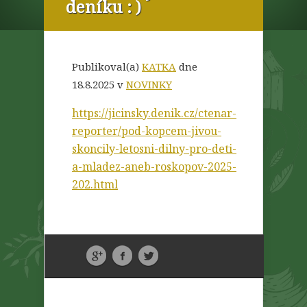
deníku : )
Publikoval(a)
KATKA
dne
18.8.2025 v
NOVINKY
https://jicinsky.denik.cz/ctenar-
reporter/pod-kopcem-jivou-
skoncily-letosni-dilny-pro-deti-
a-mladez-aneb-roskopov-2025-
202.html