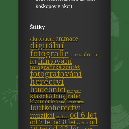
Roškopov v akci)
Štítky
animace
akrobacie
digitální
fotografie
do 15
do 12 let
filmování
let
fotografická soutěž
fotografování
herectví
hudebníci
kategorie
klasická fotografie
klaunérie
koně
Literatura
loutkoherectví
od 6 let
muzikál
od 3 let
od
od 7 let
od 8 let
od 9 let