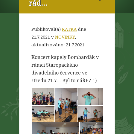
rád…
Publikoval(a)
KATKA
dne
21.7.2021 v
NOVINKY
,
aktualizováno:
21.7.2021
Koncert kapely Bombarďák v
rámci Staropackého
divadelního července ve
středu 21.7… Byl to náŘEZ : )