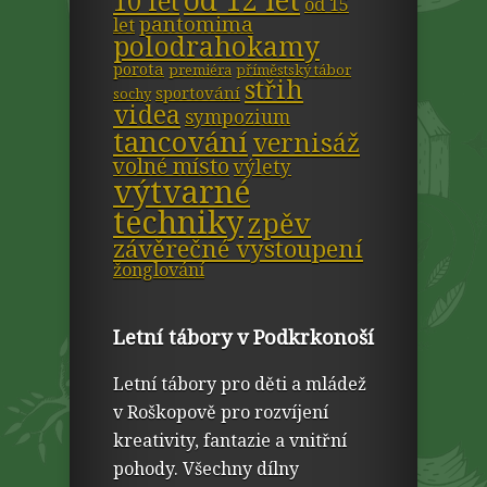
od 12 let
10 let
od 15
pantomima
let
polodrahokamy
porota
premiéra
příměstský tábor
střih
sportování
sochy
videa
sympozium
tancování
vernisáž
volné místo
výlety
výtvarné
techniky
zpěv
závěrečné vystoupení
žonglování
Letní tábory v Podkrkonoší
Letní tábory pro děti a mládež
v Roškopově pro rozvíjení
kreativity, fantazie a vnitřní
pohody. Všechny dílny