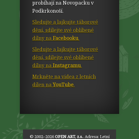
probíhají na Novopacku v
Podkrkonoší.
Sledujte a lajkujte táborové
dění, sdílejte své oblíbené
dílny na
Facebooku
.
Sledujte a lajkujte táborové
dění, sdílejte své oblíbené
dílny na
Instagramu
.
Mrkněte na videa z letních
dílen na
YouTube
.
© 2002–2026
OPEN ART, z.s.
. Adresa:
Letní