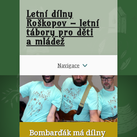
Letní dílny
Roškopov – letní
tábory pro děti
a mládež
Navigace
Bombarďák má dílny