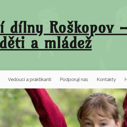
í dílny Roškopov –
děti a mládež
Vedoucí a praktikanti
Podporují nás
Kontakty
H