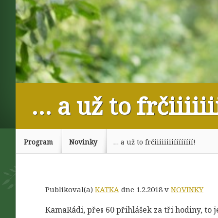
… a už to frčiiiiiii
Program
Novinky
… a už to frčiiiiiiiiíííííííí!
Publikoval(a)
KATKA
dne 1.2.2018 v
NOVINKY
KamaRádi, přes 60 přihlášek za tři hodiny, to 