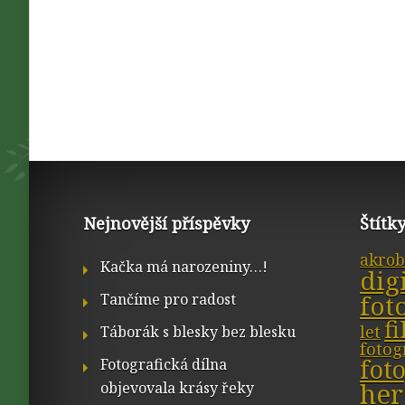
Nejnovější příspěvky
Štítk
akrob
Kačka má narozeniny…!
dig
fot
Tančíme pro radost
f
let
Táborák s blesky bez blesku
fotog
fot
Fotografická dílna
her
objevovala krásy řeky