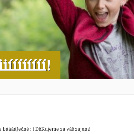
iíííííííí!
je bááááJečné : ) DěKujeme za váš zájem!