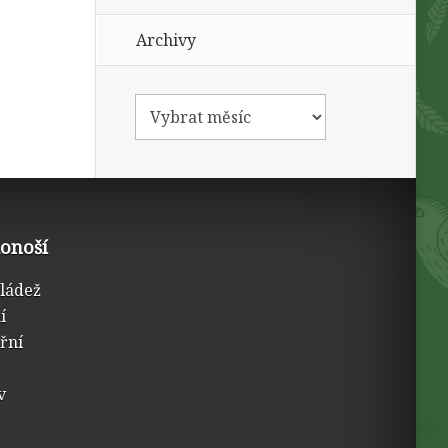
Archivy
konoší
mládež
í
třní
v