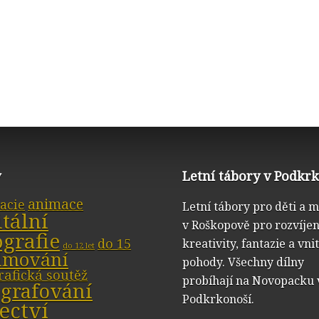
y
Letní tábory v Podkr
animace
acie
Letní tábory pro děti a 
itální
v Roškopově pro rozvíjen
ografie
do 15
kreativity, fantazie a vni
do 12 let
ilmování
pohody. Všechny dílny
rafická soutěž
probíhají na Novopacku 
ografování
Podkrkonoší.
ectví